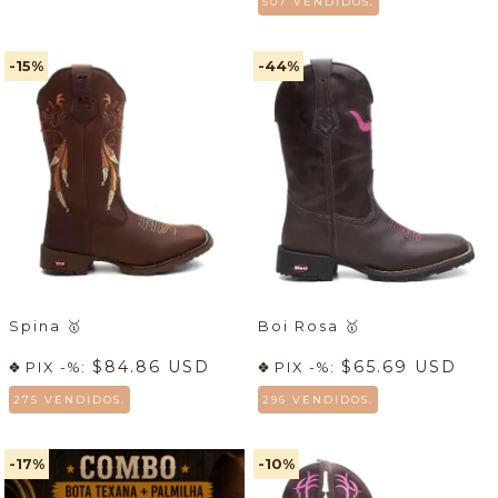
507 VENDIDOS.
-15
%
-44
%
Spina
🥇
Boi Rosa
🥇
$84.86 USD
$65.69 USD
PIX -%:
PIX -%:
275 VENDIDOS.
296 VENDIDOS.
-17
%
-10
%