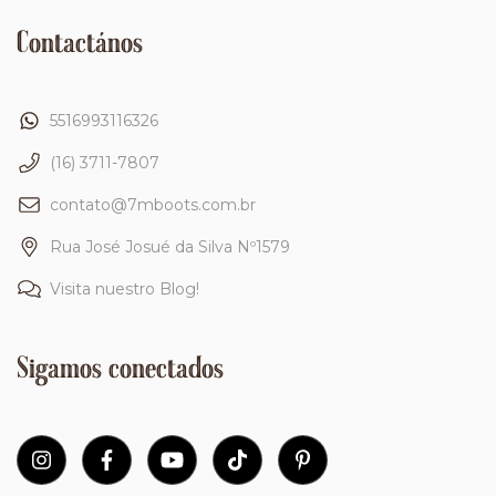
Contactános
5516993116326
(16) 3711-7807
contato@7mboots.com.br
Rua José Josué da Silva Nº1579
Visita nuestro Blog!
Sigamos conectados