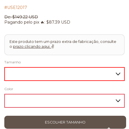
#USE12017
De:
$149.22 USD
Pagando pelo pix 🔥:
$87.39 USD
Este produto tem um prazo extra de fabricação, consulte
o
prazo clicando aqui.
✌
Tamanho
Color