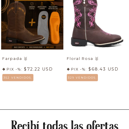
Farpada
🥇
Floral Rosa
🥇
$72.22 USD
$68.43 USD
PIX -%:
PIX -%:
352 VENDIDOS.
329 VENDIDOS.
Recibí todas las ofertas