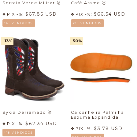
Sorraia Verde Militar
🥇
Café Arame
🥇
$67.85 USD
$66.54 USD
PIX -%:
PIX -%:
341 VENDIDOS.
326 VENDIDOS.
-13
%
-50
%
Sykia Derramado
🥇
Calcanheira Palmilha
Espuma Expandida
7mboots
$87.34 USD
PIX -%:
$3.78 USD
PIX -%:
418 VENDIDOS.