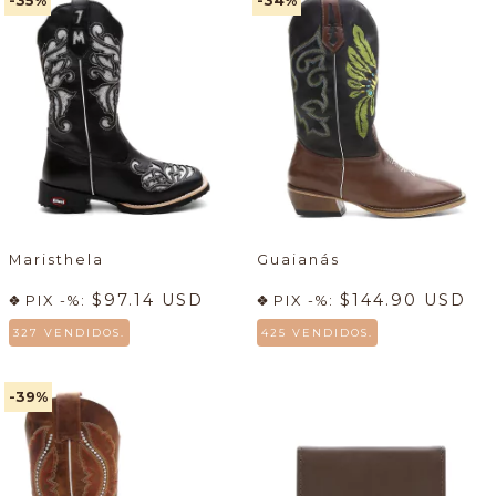
-35
%
-34
%
Maristhela
Guaianás
$97.14 USD
$144.90 USD
PIX -%:
PIX -%:
327 VENDIDOS.
425 VENDIDOS.
-39
%