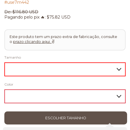
#use7m442
De:
$116.80 USD
Pagando pelo pix 🔥:
$75.82 USD
Este produto tem um prazo extra de fabricação, consulte
o
prazo clicando aqui.
✌
Tamanho
Color