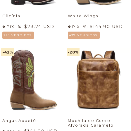
Glicínia
White Wings
$73.74 USD
$144.90 USD
PIX -%:
PIX -%:
221 VENDIDOS.
437 VENDIDOS.
-42
%
-20
%
Angus Abaetê
Mochila de Cuero
Alvorada Caramelo