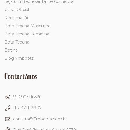
Seja um Representante Comercial
Canal Oficial
Reclamação
Bota Texana Masculina
Bota Texana Feminina
Bota Texana
Botina
Blog 7mboots
Contactános
5516993116326
(16) 3711-7807
contato@7mboots.com.br
Rua José Josué da Silva Nº1579