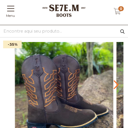
0
Menu
-35
%