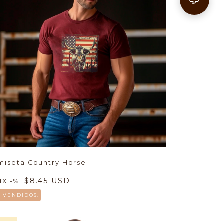
💬
miseta Country Horse
$8.45 USD
IX -%:
8 VENDIDOS.