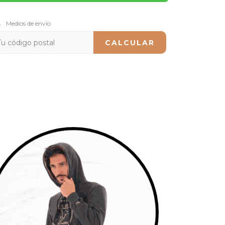
regas para el CP:
Medios de envío
CAMBIAR CP
CALCULAR