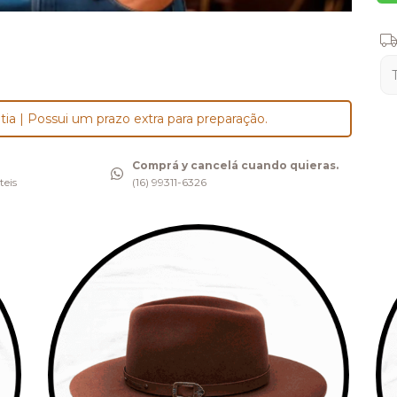
Ent
tia | Possui um prazo extra para preparação.
Comprá y cancelá cuando quieras.
teis
(16) 99311-6326