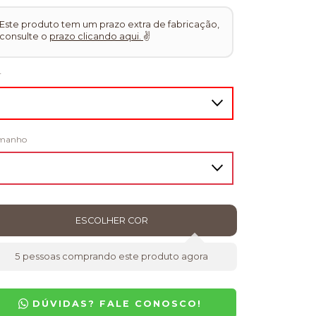
Este produto tem um prazo extra de fabricação,
consulte o
prazo clicando aqui.
✌
r
manho
5
pessoas comprando este produto agora
DÚVIDAS? FALE CONOSCO!