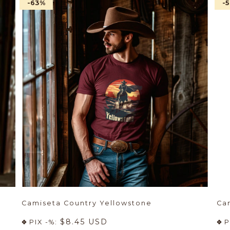
-63
%
-
Camiseta Country Yellowstone
Ca
$8.45 USD
PIX -%:
P