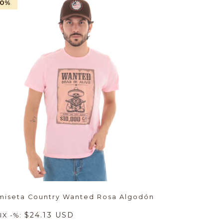
50
%
miseta Country Wanted Rosa Algodón
$24.13 USD
IX -%: