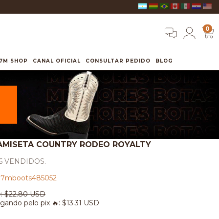
0
7M SHOP
CANAL OFICIAL
CONSULTAR PEDIDO
BLOG
AMISETA COUNTRY RODEO ROYALTY
6 VENDIDOS.
7mboots485052
:
$22.80 USD
gando pelo pix 🔥:
$13.31 USD