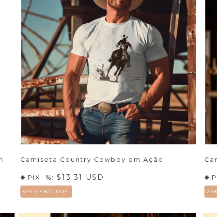
n
Camiseta Country Cowboy em Ação
Ca
$13.31 USD
PIX -%:
P
359 VENDIDOS.
24