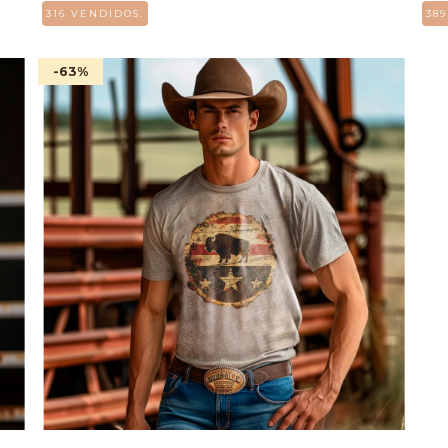
316 VENDIDOS.
38
-63
%