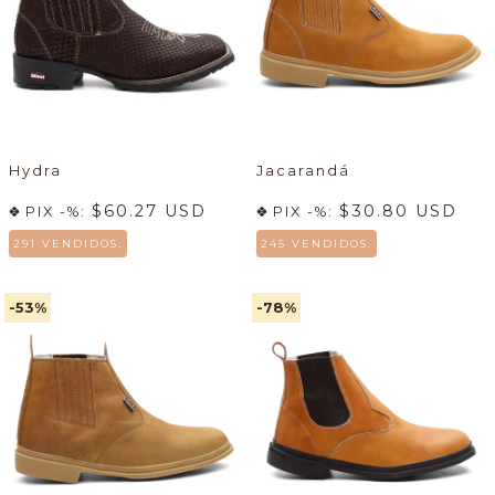
Hydra
Jacarandá
$60.27 USD
$30.80 USD
PIX -%:
PIX -%:
291 VENDIDOS.
245 VENDIDOS.
-53
%
-78
%