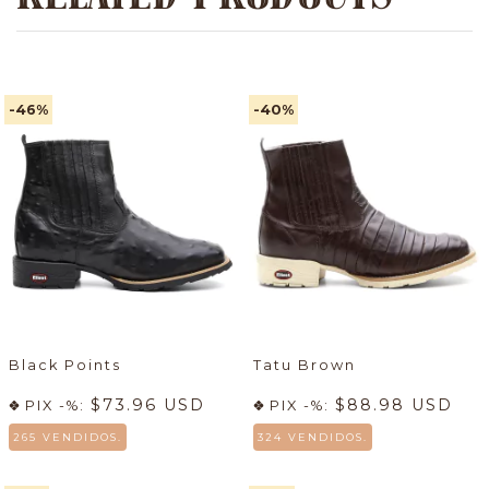
-46
%
-40
%
Black Points
Tatu Brown
$73.96 USD
$88.98 USD
PIX -%:
PIX -%:
265 VENDIDOS.
324 VENDIDOS.