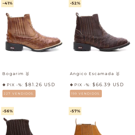
-41
%
-52
%
Bogarim
🥇
Angico Escamada
🥇
$81.26 USD
$66.39 USD
PIX -%:
PIX -%:
227 VENDIDOS.
199 VENDIDOS.
-56
%
-57
%