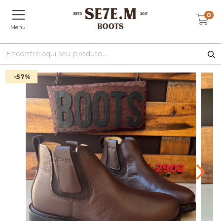
0
Menu
-57
%