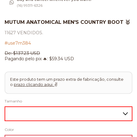
(16) 99311-6326
MUTUM ANATOMICAL MEN'S COUNTRY BOOT 🥇
11627 VENDIDOS.
#use7m384
De:
$137.23 USD
Pagando pelo pix 🔥:
$59.34 USD
Este produto tem um prazo extra de fabricação, consulte
o
prazo clicando aqui.
✌
Tamanho
Color