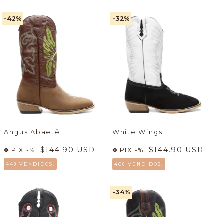
-42
%
-32
%
Angus Abaetê
White Wings
$144.90 USD
$144.90 USD
PIX -%:
PIX -%:
448 VENDIDOS.
406 VENDIDOS.
-34
%