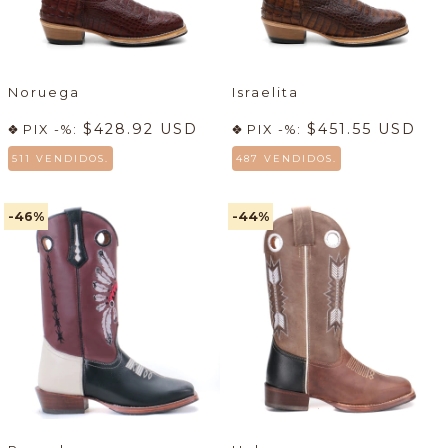
Noruega
Israelita
$428.92 USD
$451.55 USD
PIX -%:
PIX -%:
511 VENDIDOS.
487 VENDIDOS.
-46
%
-44
%