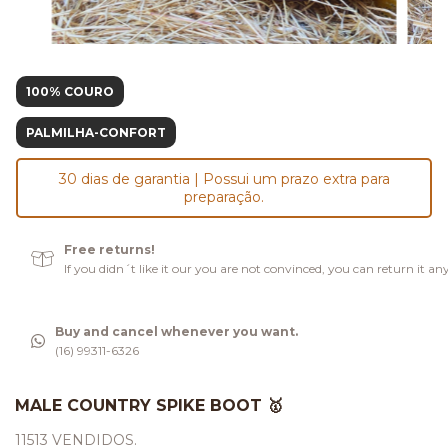
100% COURO
PALMILHA-CONFORT
30 dias de garantia | Possui um prazo extra para
preparação.
Free returns!
If you didn´t like it our you are not convinced, you can return it an
Buy and cancel whenever you want.
(16) 99311-6326
MALE COUNTRY SPIKE BOOT 🥇
11513 VENDIDOS.