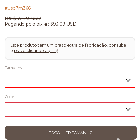
#use7m366
De:
$137.23 USD
Pagando pelo pix 🔥:
$93.09 USD
Este produto tem um prazo extra de fabricação, consulte
o
prazo clicando aqui.
✌
Tamanho
Color