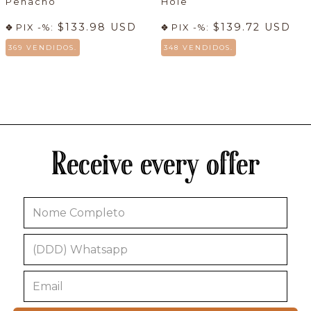
Penacho
Hole
$133.98 USD
$139.72 USD
PIX -%:
PIX -%:
369 VENDIDOS.
348 VENDIDOS.
Receive every offer