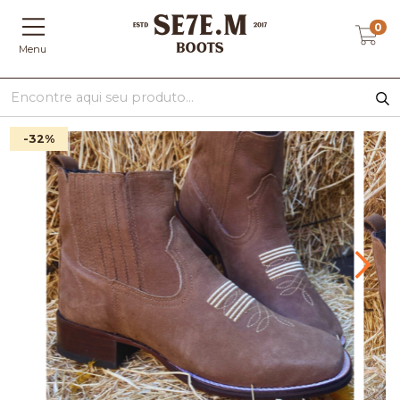
0
Menu
-32
%