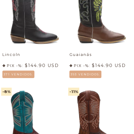
Lincoln
Guaianás
$144.90 USD
$144.90 USD
PIX -%:
PIX -%:
371 VENDIDOS.
393 VENDIDOS.
-8
%
-11
%