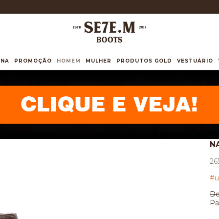
INA
PROMOÇÃO
HOMEM
MULHER
PRODUTOS GOLD
VESTUÁRIO
N
26
#u
De
Pa