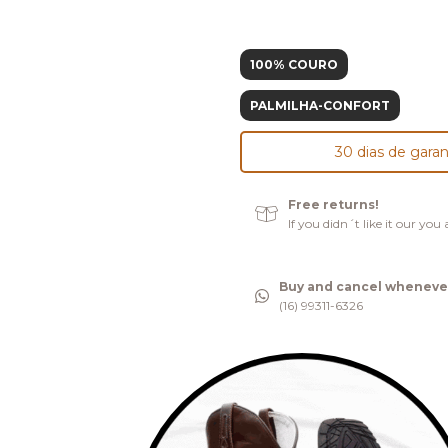
100% COURO
PALMILHA-CONFORT
30 dias de garan
Free returns!
If you didn´t like it our yo
Buy and cancel wheneve
(16) 99311-6326