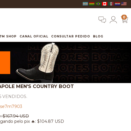
0
7M SHOP
CANAL OFICIAL
CONSULTAR PEDIDO
BLOG
APOLE MEN'S COUNTRY BOOT
5 VENDIDOS.
se7m7903
:
$167.94 USD
gando pelo pix 🔥:
$104.87 USD