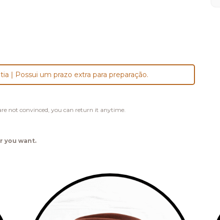
tia | Possui um prazo extra para preparação.
u are not convinced, you can return it anytime.
r you want.