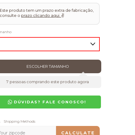
Este produto tem um prazo extra de fabricação,
consulte o
prazo clicando aqui.
✌
manho
7
pessoas comprando este produto agora
DÚVIDAS? FALE CONOSCO!
pping for zipcode:
Shipping Methods
CHANGE ZIPCODE
CALCULATE