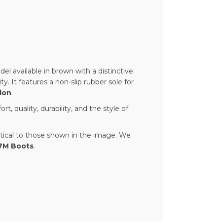
el available in brown with a distinctive
ty. It features a non-slip rubber sole for
ion
.
 quality, durability, and the style of
ntical to those shown in the image. We
7M Boots
.