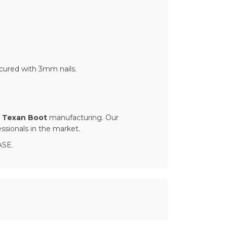
ecured with 3mm nails.
n
Texan Boot
manufacturing. Our
ssionals in the market.
ASE.