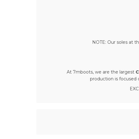
NOTE: Our soles at th
At 7mboots, we are the largest
C
production is focused 
EXC