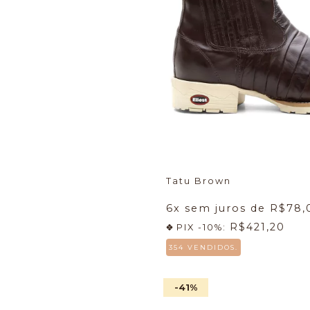
Tatu Brown
6
x sem juros de
R$78,
R$421,20
PIX -10%:
354 VENDIDOS.
-41
%