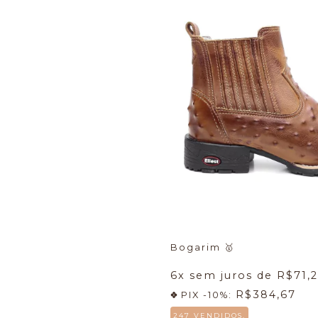
Bogarim
🥇
6
x sem juros de
R$71,
R$384,67
PIX -10%:
247 VENDIDOS.