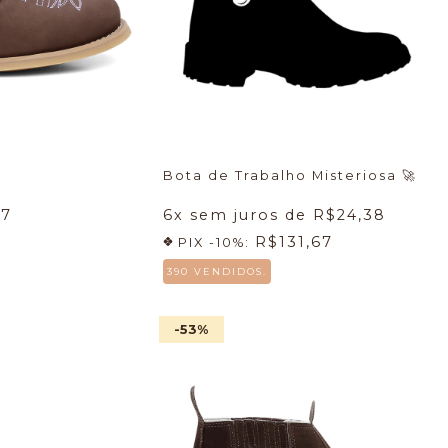
Bota de Trabalho Misteriosa
🚀
57
6
x sem juros de
R$24,38
R$131,67
PIX -10%:
390 VENDIDOS.
-53
%