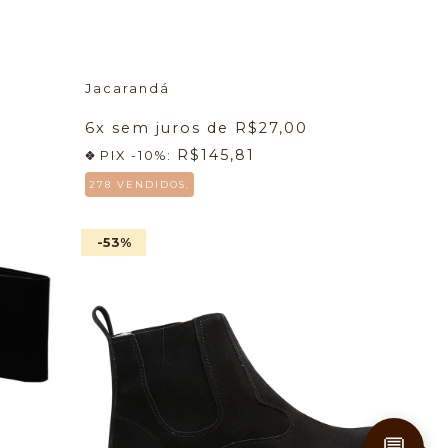
Jacarandá
6
x sem juros de
R$27,00
R$145,81
PIX -10%:
278 VENDIDOS.
-53
%
💬