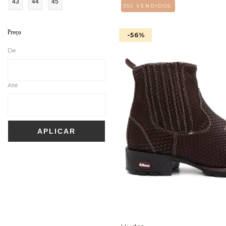
43
44
45
355 VENDIDOS.
Preço
-56
%
De
Até
APLICAR