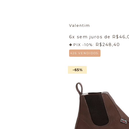
Valentim
6
x sem juros de
R$46,
R$248,40
PIX -10%:
426 VENDIDOS.
-65
%