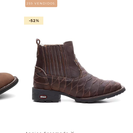
259 VENDIDOS.
-52
%