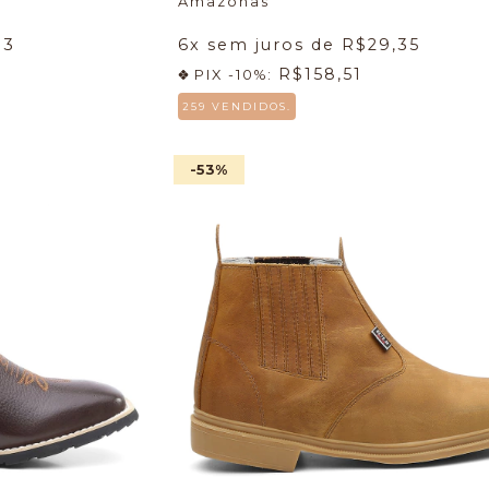
Amazonas
83
6
x sem juros de
R$29,35
R$158,51
PIX -10%:
259 VENDIDOS.
-53
%