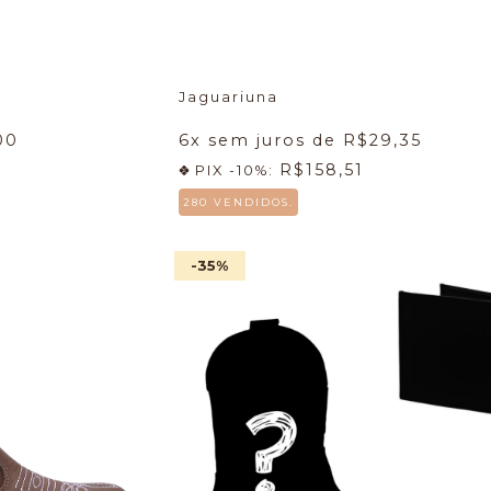
Jaguariuna
00
6
x sem juros de
R$29,35
R$158,51
PIX -10%:
280 VENDIDOS.
-35
%