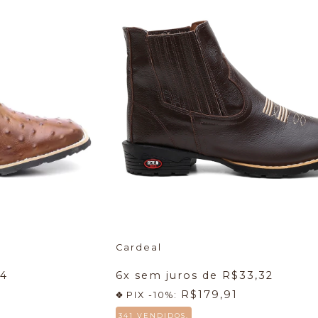
Cardeal
24
6
x sem juros de
R$33,32
R$179,91
PIX -10%:
341 VENDIDOS.