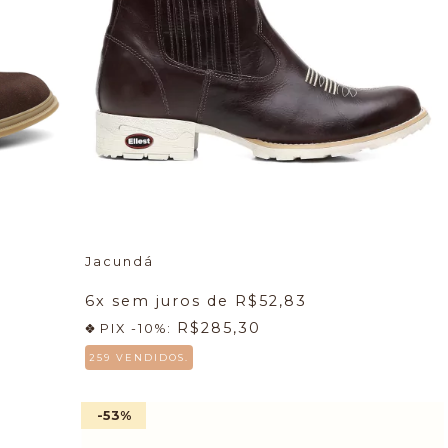
Jacundá
6
x sem juros de
R$52,83
R$285,30
PIX -10%:
259 VENDIDOS.
-53
%