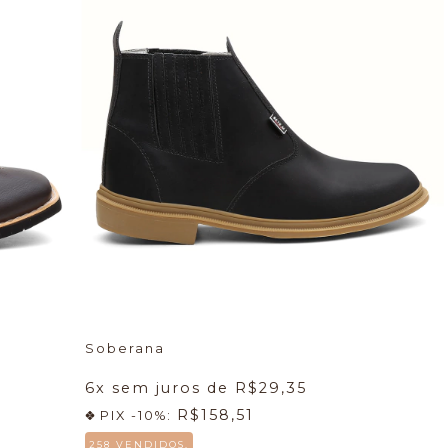
Soberana
6
x sem juros de
R$29,35
R$158,51
PIX -10%:
258 VENDIDOS.