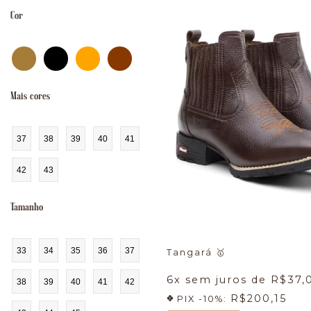
Cor
Mais cores
37
38
39
40
41
42
43
Tamanho
33
34
35
36
37
Tangará
🥇
6
x sem juros de
R$37,
38
39
40
41
42
R$200,15
PIX -10%: