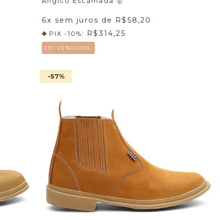
Angico Escamada
🥇
6
x sem juros de
R$58,20
R$314,25
PIX -10%:
239 VENDIDOS.
-57
%