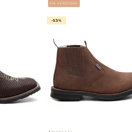
258 VENDIDOS.
-53
%