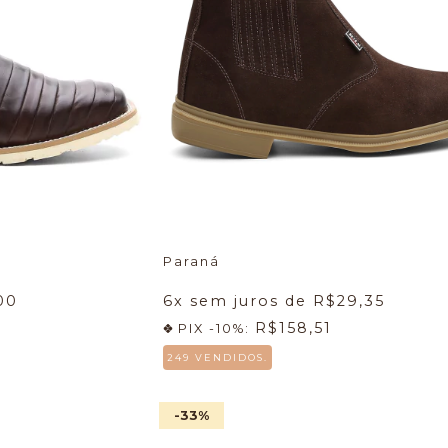
Paraná
00
6
x sem juros de
R$29,35
R$158,51
PIX -10%:
249 VENDIDOS.
-33
%