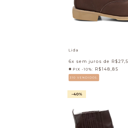
Lida
6
x sem juros de
R$27,
R$148,85
PIX -10%:
310 VENDIDOS.
-40
%