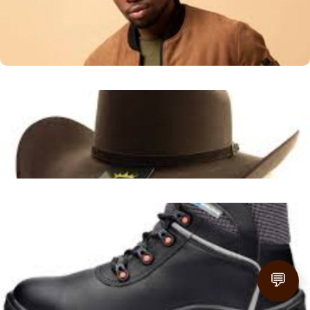
Apresentar a gama de chapéus masculinos e suas
particularidades, focando na oferta local de Navegantes.
Leia mais
Chapéu de Cowboy para Homens em Mirim Doce - SC:
Encontre o Seu Estilo Country
Guia de Compra e Estilo
Leia mais
Fivelas Femininas Estilo Cowboy: Charme Gaúcho em
Chuvisca, RS
Inspirar o uso de fivelas femininas com design cowboy
como um elemento de estilo na região de Chuvisca, RS,
💬
valorizando a cultura local.
Leia mais