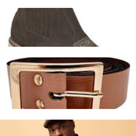
Chapéus Cintilantes em Roncador, Paraná
Facilitar a busca por chapéus country brilhantes na região
de Roncador, PR.
Leia mais
Cintos Femininos de Couro em Caturaí - GO: Estilo e
Qualidade
Explorar a variedade e a importância dos cintos de couro
femininos disponíveis em Caturaí, GO, destacando suas
características e como eles podem realçar o guarda-roupa.
Leia mais
Guia Abrangente: Modelos de Chapéus Masculinos
Disponíveis em Navegantes - SC