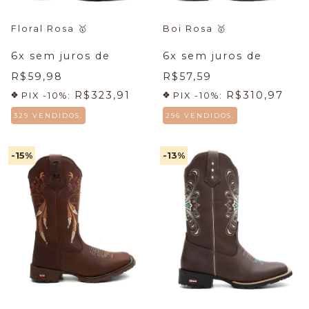
Floral Rosa
🥇
Boi Rosa
🥇
6
x sem juros de
6
x sem juros de
R$59,98
R$57,59
R$323,91
R$310,97
PIX -10%:
PIX -10%:
329 VENDIDOS.
296 VENDIDOS.
-15
%
-13
%