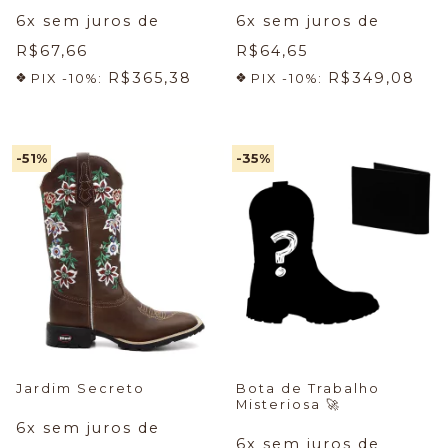
6
x sem juros de
6
x sem juros de
R$67,66
R$64,65
R$365,38
R$349,08
PIX -10%:
PIX -10%:
-51
%
-35
%
Jardim Secreto
Bota de Trabalho
Misteriosa
🚀
6
x sem juros de
6
x sem juros de