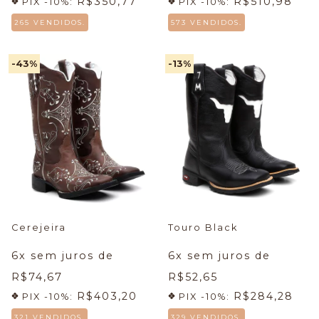
R$350,77
R$510,98
PIX -10%:
PIX -10%:
265 VENDIDOS.
573 VENDIDOS.
-43
%
-13
%
Cerejeira
Touro Black
6
x sem juros de
6
x sem juros de
R$74,67
R$52,65
R$403,20
R$284,28
PIX -10%:
PIX -10%:
321 VENDIDOS.
329 VENDIDOS.