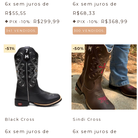
6
x sem juros de
6
x sem juros de
R$55,55
R$68,33
R$299,99
R$368,99
PIX -10%:
PIX -10%:
341 VENDIDOS.
300 VENDIDOS.
-51
%
-50
%
Black Cross
Sindi Cross
6
x sem juros de
6
x sem juros de