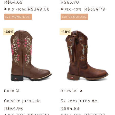
R$64,65
R$65,70
R$349,08
R$354,79
PIX -10%:
PIX -10%:
328 VENDIDOS.
330 VENDIDOS.
-36
%
-48
%
Rose
🥇
Browser
🔥
6
x sem juros de
6
x sem juros de
R$64,96
R$94,63