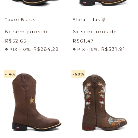
Touro Black
Floral Lilas
🥇
6
x sem juros de
6
x sem juros de
R$52,65
R$61,47
R$284,28
R$331,91
PIX -10%:
PIX -10%:
-14
%
-60
%