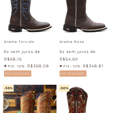
Arame Torcido
Arame Rosa
6
x sem juros de
6
x sem juros de
R$68,16
R$64,60
R$368,08
R$348,81
PIX -10%:
PIX -10%:
349 VENDIDOS.
317 VENDIDOS.
-59
%
-50
%