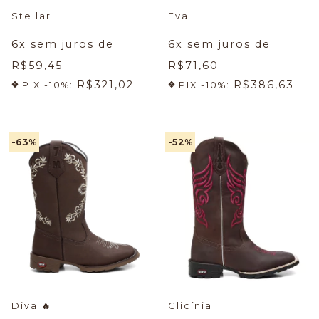
Stellar
Eva
6
x sem juros de
6
x sem juros de
R$59,45
R$71,60
R$321,02
R$386,63
PIX -10%:
PIX -10%:
-63
%
-52
%
Diva
🔥
Glicínia