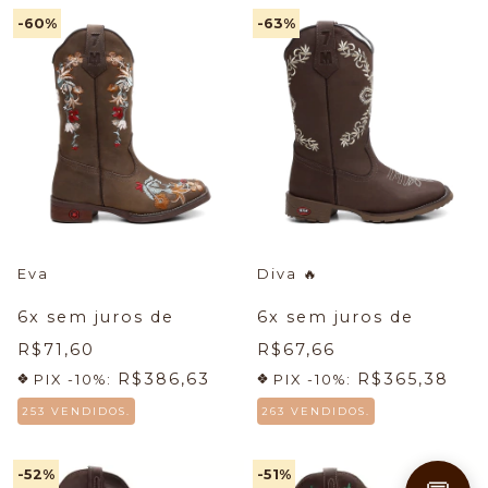
-60
%
-63
%
Eva
Diva
🔥
6
x sem juros de
6
x sem juros de
R$71,60
R$67,66
R$386,63
R$365,38
PIX -10%:
PIX -10%:
253 VENDIDOS.
263 VENDIDOS.
-52
%
-51
%