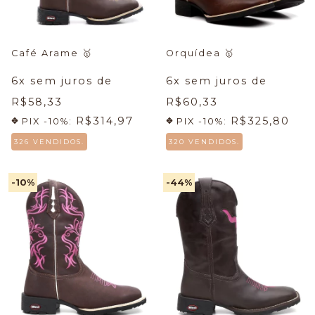
Café Arame
🥇
Orquídea
🥇
6
x sem juros de
6
x sem juros de
R$58,33
R$60,33
R$314,97
R$325,80
PIX -10%:
PIX -10%:
326 VENDIDOS.
320 VENDIDOS.
-10
%
-44
%