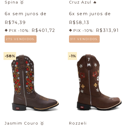
Spina
🥇
Cruz Azul
🔥
6
x sem juros de
6
x sem juros de
R$74,39
R$58,13
R$401,72
R$313,91
PIX -10%:
PIX -10%:
275 VENDIDOS.
311 VENDIDOS.
-58
%
-1
%
Jasmim Couro
🥇
Rozzeli