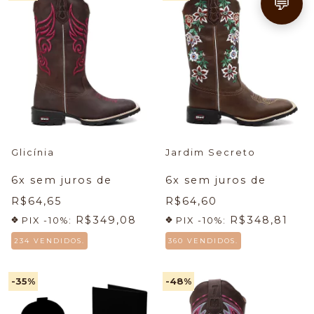
💬
Glicínia
Jardim Secreto
6
x sem juros de
6
x sem juros de
R$64,65
R$64,60
R$349,08
R$348,81
PIX -10%:
PIX -10%:
234 VENDIDOS.
360 VENDIDOS.
-35
%
-48
%