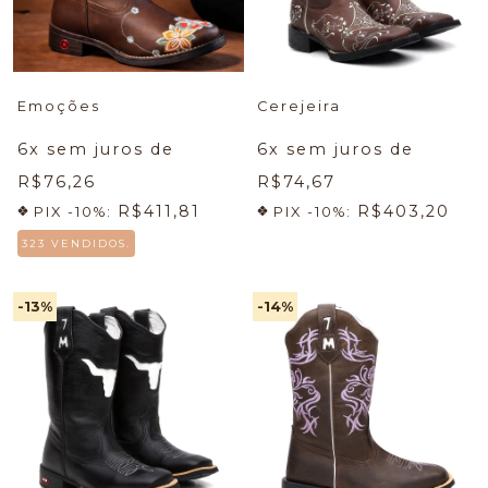
Emoções
Cerejeira
6
x sem juros de
6
x sem juros de
R$76,26
R$74,67
R$411,81
R$403,20
PIX -10%:
PIX -10%:
323 VENDIDOS.
-13
%
-14
%