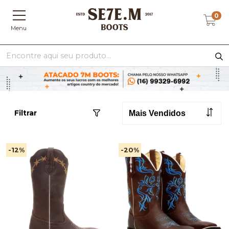
0
Menu
Filtrar
-12
%
-20
%