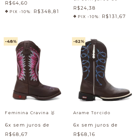
R$64,60
R$24,38
R$348,81
PIX -10%:
R$131,67
PIX -10%:
-48
%
-62
%
Feminina Cravina
🥇
Arame Torcido
6
x sem juros de
6
x sem juros de
R$68,67
R$68,16