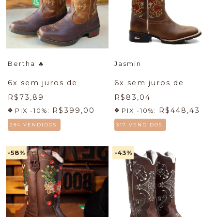
Bertha
🔥
Jasmin
6
x sem juros de
6
x sem juros de
R$73,89
R$83,04
R$399,00
R$448,43
PIX -10%:
PIX -10%:
284 VENDIDOS.
317 VENDIDOS.
-58
%
-43
%