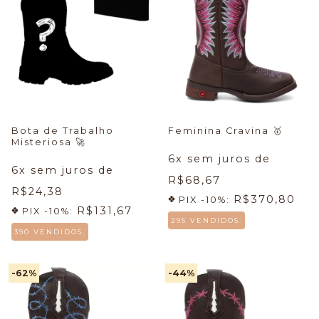
Bota de Trabalho
Feminina Cravina
🥇
Misteriosa
🚀
6
x sem juros de
6
x sem juros de
R$68,67
R$24,38
R$370,80
PIX -10%:
R$131,67
PIX -10%:
295 VENDIDOS.
390 VENDIDOS.
-62
%
-44
%