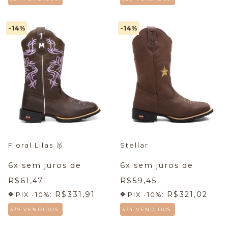
-14
%
-14
%
Floral Lilas
🥇
Stellar
6
x sem juros de
6
x sem juros de
R$61,47
R$59,45
R$331,91
R$321,02
PIX -10%:
PIX -10%:
339 VENDIDOS.
374 VENDIDOS.