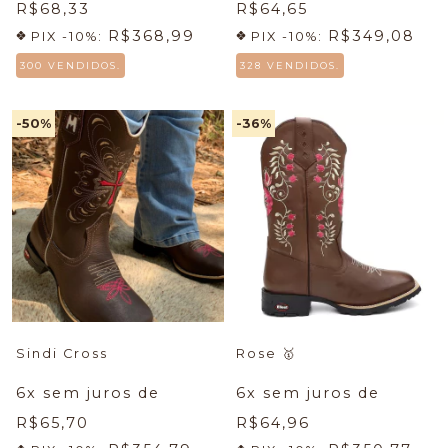
R$68,33
R$64,65
R$368,99
R$349,08
PIX -10%:
PIX -10%:
300 VENDIDOS.
328 VENDIDOS.
-50
%
-36
%
Sindi Cross
Rose
🥇
6
x sem juros de
6
x sem juros de
R$65,70
R$64,96