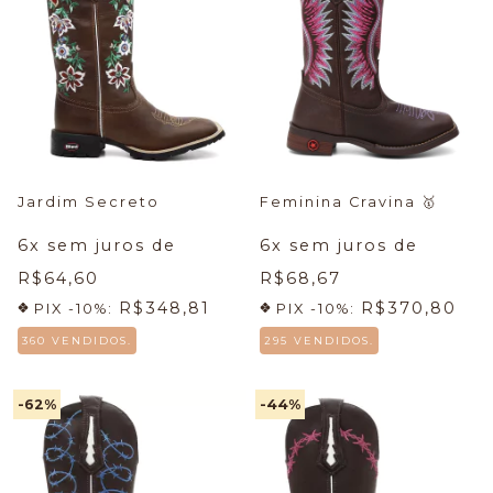
Jardim Secreto
Feminina Cravina
🥇
6
x sem juros de
6
x sem juros de
R$64,60
R$68,67
R$348,81
R$370,80
PIX -10%:
PIX -10%:
360 VENDIDOS.
295 VENDIDOS.
-62
%
-44
%