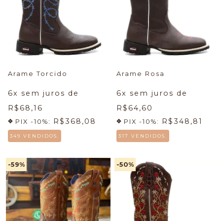
Arame Torcido
Arame Rosa
6
x sem juros de
6
x sem juros de
R$68,16
R$64,60
R$368,08
R$348,81
PIX -10%:
PIX -10%:
349 VENDIDOS.
317 VENDIDOS.
-59
%
-50
%