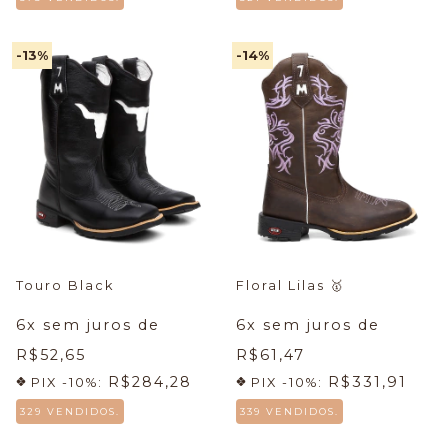
-13
%
-14
%
Touro Black
Floral Lilas
🥇
6
x sem juros de
6
x sem juros de
R$52,65
R$61,47
R$284,28
R$331,91
PIX -10%:
PIX -10%:
329 VENDIDOS.
339 VENDIDOS.