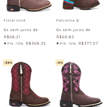
Floral Gold
Petrolina
🥇
6
x sem juros de
6
x sem juros de
R$68,21
R$69,83
R$368,35
R$377,07
PIX -10%:
PIX -10%:
-39
%
-0
%