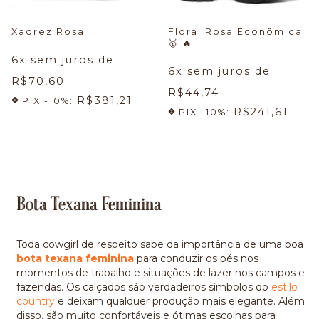
Xadrez Rosa
Floral Rosa Econômica
🥇 🔥
6
x sem juros de
6
x sem juros de
R$70,60
R$44,74
R$381,21
PIX -10%:
R$241,61
PIX -10%:
Bota Texana Feminina
Toda cowgirl de respeito sabe da importância de uma boa
bota texana feminina
para conduzir os pés nos
momentos de trabalho e situações de lazer nos campos e
fazendas. Os calçados são verdadeiros símbolos do
estilo
country
e deixam qualquer produção mais elegante. Além
disso, são muito confortáveis e ótimas escolhas para