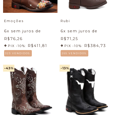
Emoções
Rubi
6
x sem juros de
6
x sem juros de
R$76,26
R$71,25
R$411,81
R$384,73
PIX -10%:
PIX -10%:
323 VENDIDOS.
265 VENDIDOS.
-43
%
-13
%