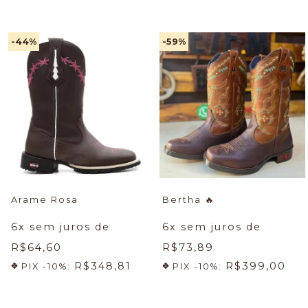
-44
%
-59
%
Arame Rosa
Bertha
🔥
6
x sem juros de
6
x sem juros de
R$64,60
R$73,89
R$348,81
R$399,00
PIX -10%:
PIX -10%: