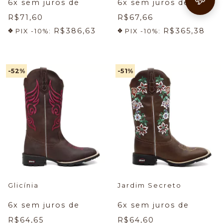
6
x sem juros de
6
x sem juros de
R$71,60
R$67,66
R$386,63
R$365,38
PIX -10%:
PIX -10%:
-52
%
-51
%
Glicínia
Jardim Secreto
6
x sem juros de
6
x sem juros de
R$64,65
R$64,60