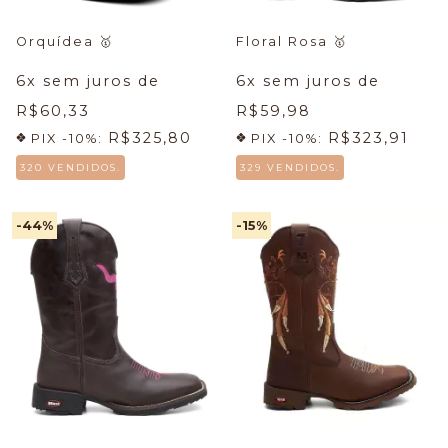
Orquídea
🥇
Floral Rosa
🥇
6
x sem juros de
6
x sem juros de
R$60,33
R$59,98
R$325,80
R$323,91
PIX -10%:
PIX -10%:
320 VENDIDOS.
329 VENDIDOS.
-44
%
-15
%