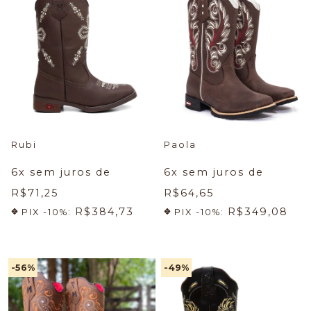
Rubi
Paola
6
x sem juros de
6
x sem juros de
R$71,25
R$64,65
R$384,73
R$349,08
PIX -10%:
PIX -10%:
-56
%
-49
%