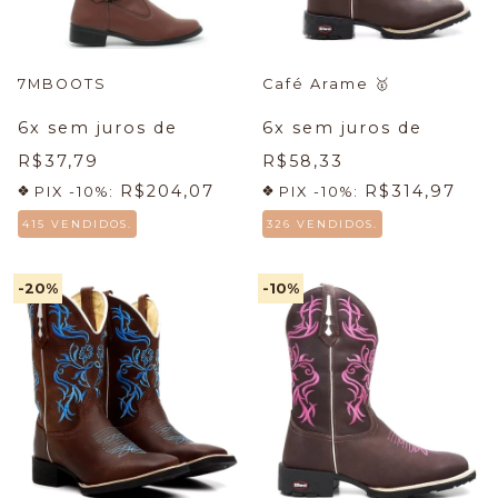
7MBOOTS
Café Arame
🥇
6
x sem juros de
6
x sem juros de
R$37,79
R$58,33
R$204,07
R$314,97
PIX -10%:
PIX -10%:
415 VENDIDOS.
326 VENDIDOS.
-20
%
-10
%