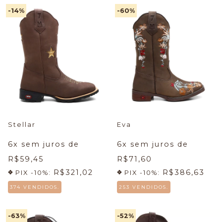
-14
%
-60
%
Stellar
Eva
6
x sem juros de
6
x sem juros de
R$59,45
R$71,60
R$321,02
R$386,63
PIX -10%:
PIX -10%:
374 VENDIDOS.
253 VENDIDOS.
-63
%
-52
%