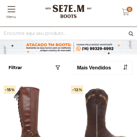
0
Menu
Filtrar
-15
%
-12
%