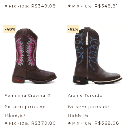
R$349,08
R$348,81
PIX -10%:
PIX -10%:
-48
%
-62
%
Feminina Cravina
🥇
Arame Torcido
6
x sem juros de
6
x sem juros de
R$68,67
R$68,16
R$370,80
R$368,08
PIX -10%:
PIX -10%: