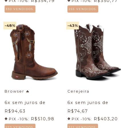
R$354,79
R$350,77
PIX -10%:
PIX -10%:
330 VENDIDOS.
265 VENDIDOS.
-48
%
-43
%
Browser
🔥
Cerejeira
6
x sem juros de
6
x sem juros de
R$94,63
R$74,67
R$510,98
R$403,20
PIX -10%:
PIX -10%:
573 VENDIDOS.
321 VENDIDOS.