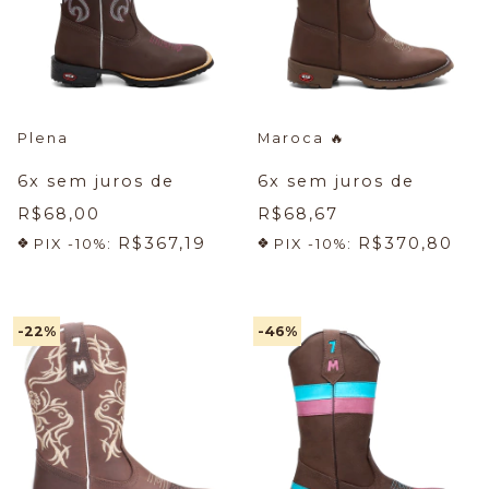
Plena
Maroca
🔥
6
x sem juros de
6
x sem juros de
R$68,00
R$68,67
R$367,19
R$370,80
PIX -10%:
PIX -10%:
-22
%
-46
%