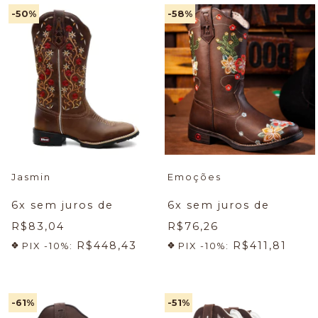
-50
%
-58
%
Jasmin
Emoções
6
x sem juros de
6
x sem juros de
R$83,04
R$76,26
R$448,43
R$411,81
PIX -10%:
PIX -10%:
-61
%
-51
%