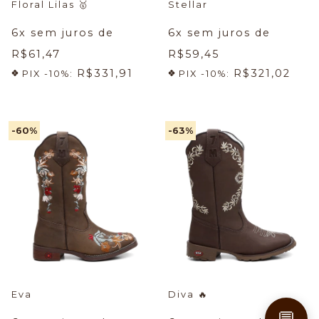
Floral Lilas
🥇
Stellar
6
x sem juros de
6
x sem juros de
R$61,47
R$59,45
R$331,91
R$321,02
PIX -10%:
PIX -10%:
-60
%
-63
%
Eva
Diva
🔥
💬