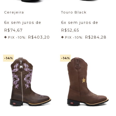
Cerejeira
Touro Black
6
x sem juros de
6
x sem juros de
R$74,67
R$52,65
R$403,20
R$284,28
PIX -10%:
PIX -10%:
-14
%
-14
%