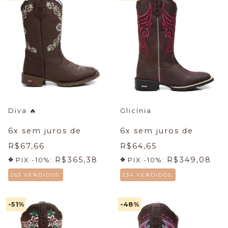
Diva
🔥
Glicínia
6
x sem juros de
6
x sem juros de
R$67,66
R$64,65
R$365,38
R$349,08
PIX -10%:
PIX -10%:
263 VENDIDOS.
234 VENDIDOS.
-51
%
-48
%