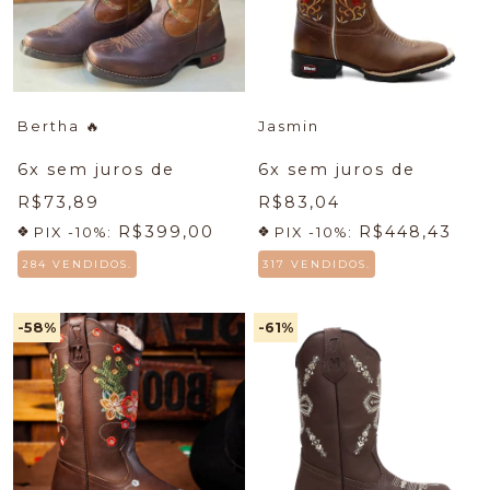
Bertha
🔥
Jasmin
6
x sem juros de
6
x sem juros de
R$73,89
R$83,04
R$399,00
R$448,43
PIX -10%:
PIX -10%:
284 VENDIDOS.
317 VENDIDOS.
-58
%
-61
%