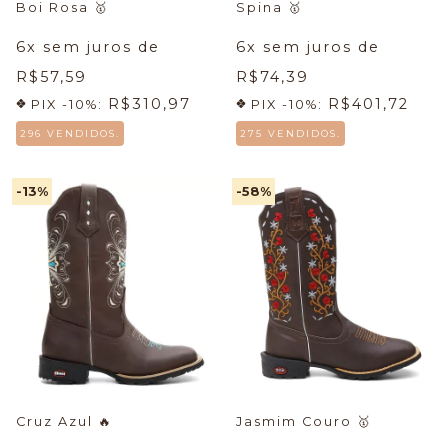
Boi Rosa
🥇
Spina
🥇
6
x sem juros de
6
x sem juros de
R$57,59
R$74,39
R$310,97
R$401,72
PIX -10%:
PIX -10%:
296 VENDIDOS.
275 VENDIDOS.
-13
%
-58
%
Cruz Azul
🔥
Jasmim Couro
🥇