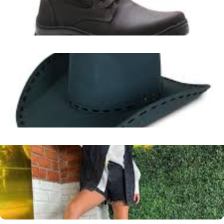
de vestuário country em Arvoredo - SC.
Leer más
Botas Femininas Estilo Country de Cano Curto e Bico Fino
em Lagoa do Piauí - PI
Apresentar opções de botas femininas country em Lagoa
do Piauí
Leer más
Botas Femininas Estilo Country de Cano Curto e Bico Fino
em Lagoa do Piauí - PI
Apresentar opções de botas country para mulheres na
região de Lagoa do Piauí.
Leer más