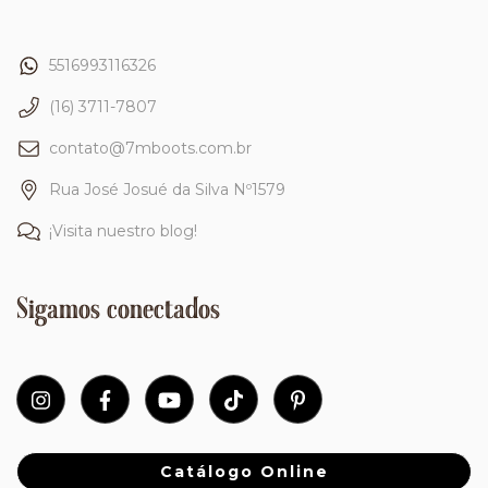
5516993116326
(16) 3711-7807
contato@7mboots.com.br
Rua José Josué da Silva Nº1579
¡Visita nuestro blog!
Sigamos conectados
Catálogo Online