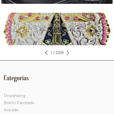
Chapéu Country Feminino com Brilho em Monte Alegre de
Sergipe
Guia de Compra e Estilo
Leer más
1
/
2259
Categorías
Dropshiping
Boleto Parcelado
Atacado