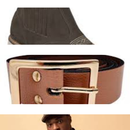
Chapéus Cintilantes em Roncador, Paraná
Facilitar a busca por chapéus country brilhantes na região
de Roncador, PR.
Leer más
Cintos Femininos de Couro em Caturaí - GO: Estilo e
Qualidade
Explorar a variedade e a importância dos cintos de couro
femininos disponíveis em Caturaí, GO, destacando suas
características e como eles podem realçar o guarda-roupa.
Leer más
Guia Abrangente: Modelos de Chapéus Masculinos
Disponíveis em Navegantes - SC