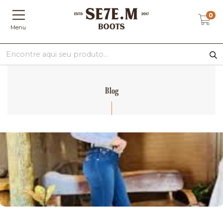
0
Menu
Blog
Moda Campestre em Arvoredo - SC: Encontre o Melhor
Estilo Country!
Fornecer informações sobre a disponibilidade de moda
country em Arvoredo, SC.
Leer más