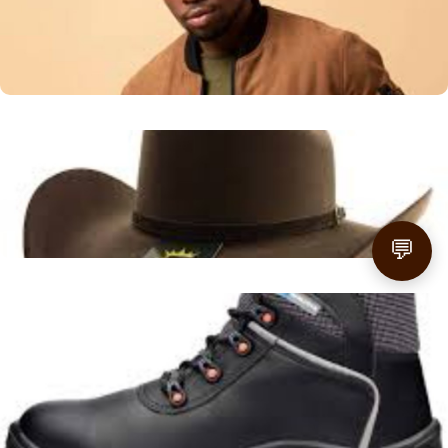
Apresentar a gama de chapéus masculinos e suas
particularidades, focando na oferta local de Navegantes.
Leer más
Chapéu de Cowboy para Homens em Mirim Doce - SC:
Encontre o Seu Estilo Country
Guia de Compra e Estilo
Leer más
💬
Fivelas Femininas Estilo Cowboy: Charme Gaúcho em
Chuvisca, RS
Inspirar o uso de fivelas femininas com design cowboy
como um elemento de estilo na região de Chuvisca, RS,
valorizando a cultura local.
Leer más