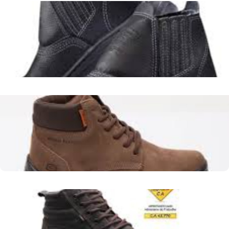
Botas de Segurança em Bela Vista - MS
Fornecer informações detalhadas sobre a disponibilidade e
a relevância das botas EPI em Bela Vista - MS, auxiliando na
escolha do calçado adequado para cada necessidade.
Leer más
Botas de Segurança Femininas: Proteção e Estilo em Morro
Agudo de Goiás - GO
Garantir a Segurança Ocupacional Feminina com Calçados
Adequados
Leer más
Moda Country em Arvoredo - SC: Encontre o Melhor Estilo
Rural!
Disponibilizar informações sobre locais e opções de compra