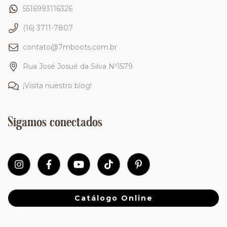
5516993116326
(16) 3711-7807
contato@7mboots.com.br
Rua José Josué da Silva Nº1579
¡Visita nuestro blog!
Sigamos conectados
Catálogo Online