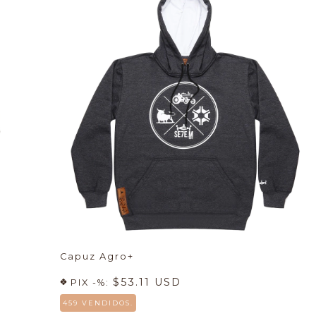
Capuz Agro+
$53.11 USD
PIX -%:
459 VENDIDOS.