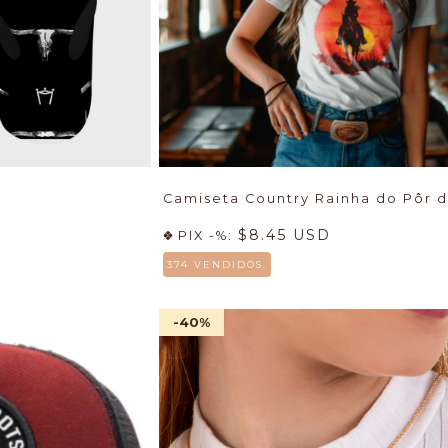
Camiseta Country Rainha do Pôr d
$8.45 USD
PIX -%:
374 VENDIDOS.
-40
%