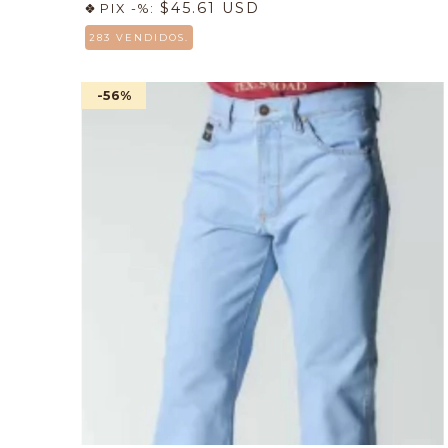
$45.61 USD
PIX -%:
283 VENDIDOS.
-56
%