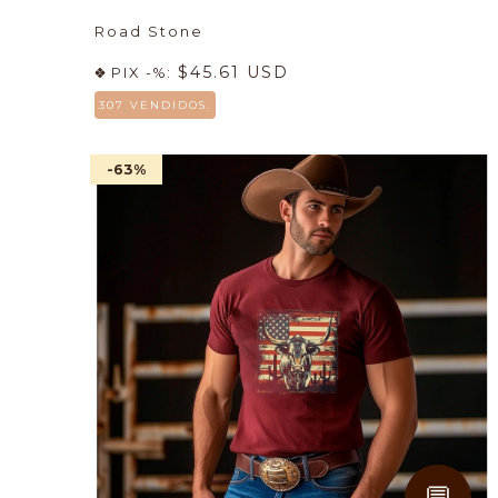
Road Stone
$45.61 USD
PIX -%:
307 VENDIDOS.
-63
%
💬