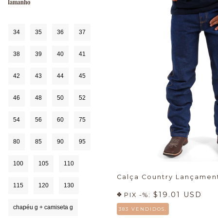
Tamanho
34
35
36
37
38
39
40
41
42
43
44
45
46
48
50
52
54
56
60
75
80
85
90
95
100
105
110
Calça Country Lançame
115
120
130
$19.01 USD
PIX -%:
chapéu g + camiseta g
383 VENDIDOS.