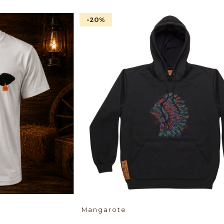
-20
%
Mangarote