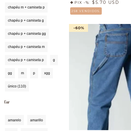
$5.70 USD
PIX -%:
chapéu m + camiseta p
258 VENDIDOS.
chapéu p + camiseta g
-60
%
chapéu p + camiseta gg
chapéu p + camiseta m
chapéu p + camiseta p
g
gg
m
p
xgg
único (110)
Cor
amarelo
amarillo