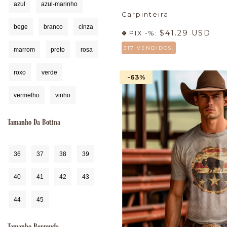
azul
azul-marinho
Carpinteira
bege
branco
cinza
$41.29 USD
PIX -%:
317 VENDIDOS.
marrom
preto
rosa
roxo
verde
-63
%
vermelho
vinho
Tamanho Da Botina
36
37
38
39
40
41
42
43
44
45