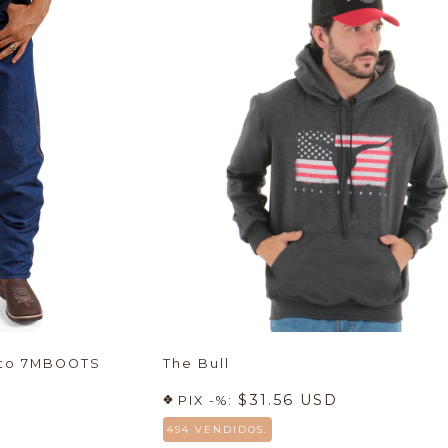
nto 7MBOOTS
The Bull
$31.56 USD
PIX -%:
494 VENDIDOS.