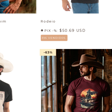
bim
Rodeio
$50.69 USD
PIX -%:
396 VENDIDOS.
-63
%