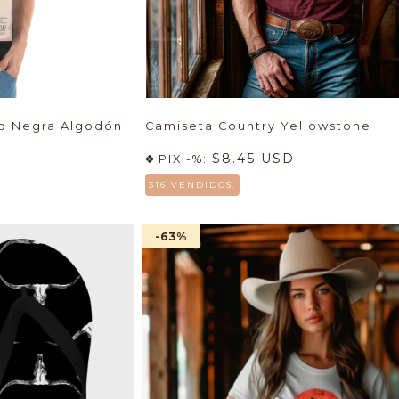
d Negra Algodón
Camiseta Country Yellowstone
$8.45 USD
PIX -%:
316 VENDIDOS.
-63
%