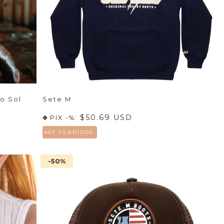
o Sol
Sete M
$50.69 USD
PIX -%:
467 VENDIDOS.
-50
%