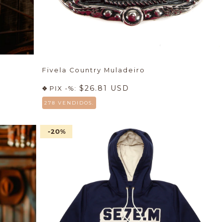
Fivela Country Muladeiro
$26.81 USD
PIX -%:
278 VENDIDOS.
-20
%