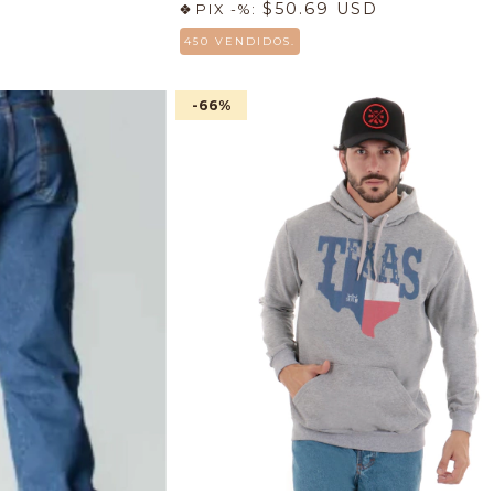
$50.69 USD
PIX -%:
450 VENDIDOS.
-66
%