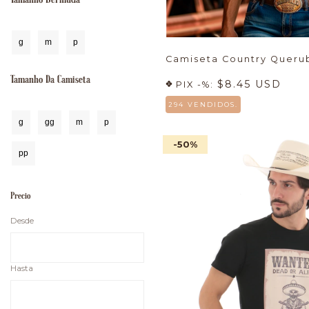
Tamanho Bermuda
g
m
p
Camiseta Country Queru
Tamanho Da Camiseta
$8.45 USD
PIX -%:
294 VENDIDOS.
g
gg
m
p
-50
%
pp
Precio
Desde
Hasta