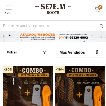
0
Menu
Filtrar
-20
%
-18
%