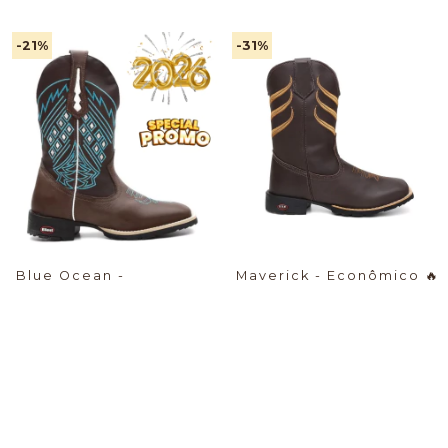
-21
%
-31
%
Blue Ocean -
Maverick - Econômico
🔥
Econômico
🔥
$46.34 USD
PIX -%:
$52.75 USD
PIX -%:
-20
%