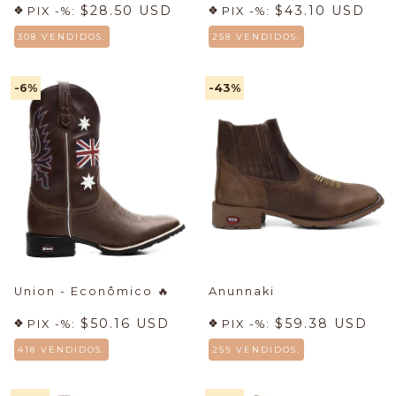
$28.50 USD
$43.10 USD
PIX -%:
PIX -%:
308 VENDIDOS.
258 VENDIDOS.
-6
%
-43
%
Union - Econômico
🔥
Anunnaki
$50.16 USD
$59.38 USD
PIX -%:
PIX -%:
418 VENDIDOS.
259 VENDIDOS.