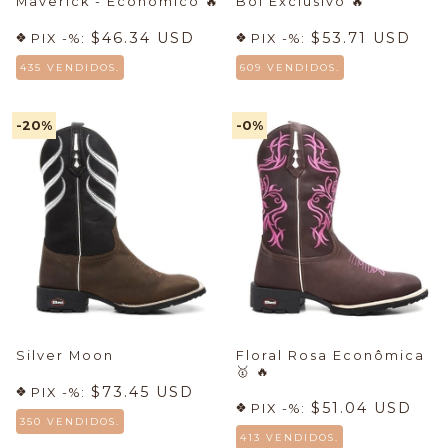
Maverick - Econômico
🔥
Boi Exclusivo
🔥
$46.34 USD
$53.71 USD
PIX -%:
PIX -%:
435 VENDIDOS.
609 VENDIDOS.
-20
%
-0
%
Silver Moon
Floral Rosa Econômica
🥇 🔥
$73.45 USD
PIX -%:
$51.04 USD
PIX -%:
350 VENDIDOS.
413 VENDIDOS.