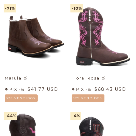
-71
%
-10
%
Marula
🥇
Floral Rosa
🥇
$41.77 USD
$68.43 USD
PIX -%:
PIX -%:
326 VENDIDOS.
329 VENDIDOS.
-44
%
-4
%