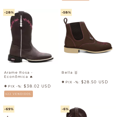
-28
%
-58
%
Arame Rosa -
Bella
🥇
Econômica
🔥
$28.50 USD
PIX -%:
$38.02 USD
PIX -%:
422 VENDIDOS.
-69
%
-6
%