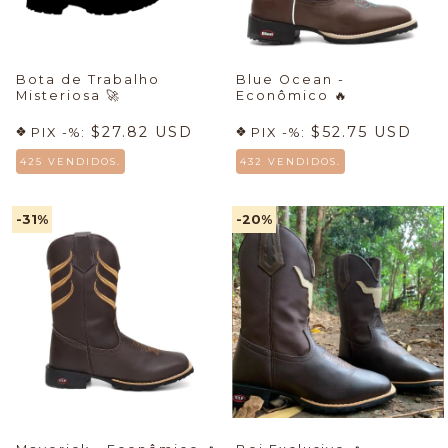
Bota de Trabalho
Blue Ocean -
Misteriosa
🚀
Econômico
🔥
$27.82 USD
$52.75 USD
PIX -%:
PIX -%:
425 VENDIDOS.
432 VENDIDOS.
-31
%
-20
%