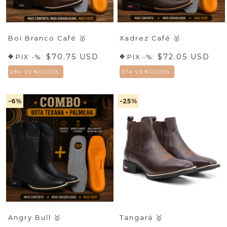
Boi Branco Café
🥇
Xadrez Café
🥇
$70.75 USD
$72.05 USD
PIX -%:
PIX -%:
284 VENDIDOS.
374 VENDIDOS.
-6
%
-25
%
Angry Bull
🥇
Tangará
🥇