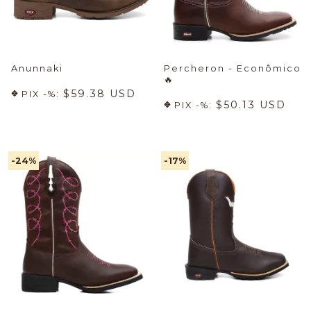
Anunnaki
Percheron - Econômico
🔥
$59.38 USD
PIX -%:
$50.13 USD
PIX -%:
-24
%
-17
%