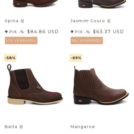
Spina
🥇
Jasmim Couro
🥇
$84.86 USD
$63.37 USD
PIX -%:
PIX -%:
275 VENDIDOS.
352 VENDIDOS.
-58
%
-69
%
Bella
🥇
Mangaroe