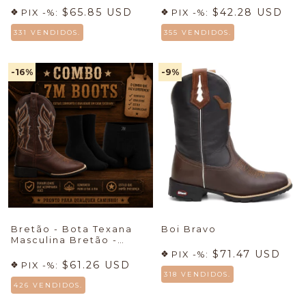
$65.85 USD
$42.28 USD
PIX -%:
PIX -%:
331 VENDIDOS.
355 VENDIDOS.
-16
%
-9
%
Bretão - Bota Texana
Boi Bravo
Masculina Bretão -
Econômico + Meia +
$71.47 USD
PIX -%:
Cueca
🔥
$61.26 USD
PIX -%:
318 VENDIDOS.
426 VENDIDOS.