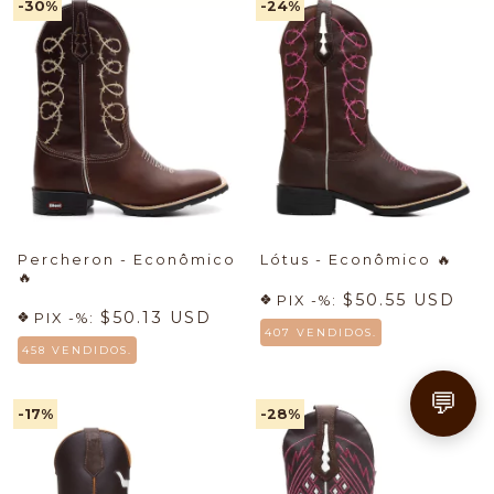
-30
%
-24
%
Percheron - Econômico
Lótus - Econômico
🔥
🔥
$50.55 USD
PIX -%:
$50.13 USD
PIX -%:
407 VENDIDOS.
458 VENDIDOS.
💬
-17
%
-28
%