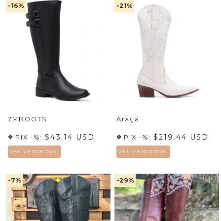
-16
%
-21
%
7MBOOTS
Araçá
$43.14 USD
$219.44 USD
PIX -%:
PIX -%:
456 VENDIDOS.
297 VENDIDOS.
-7
%
-29
%