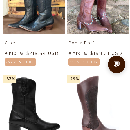
Cloe
Ponta Porã
$219.44 USD
$198.31 USD
PIX -%:
PIX -%:
💬
263 VENDIDOS.
338 VENDIDOS.
-33
%
-29
%