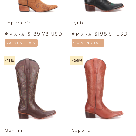
Imperatriz
Lynix
$189.78 USD
$198.51 USD
PIX -%:
PIX -%:
330 VENDIDOS.
330 VENDIDOS.
-11
%
-26
%
Gemini
Capella