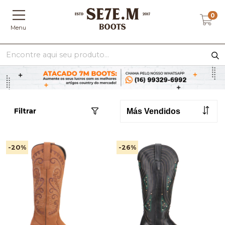
0
Menu
Filtrar
-20
%
-26
%