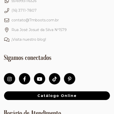
5516993116326
(16) 3711-7807
contato@7mboots.com.br
Rua José Josué da Silva Nº1579
¡Visita nuestro blog!
Sigamos conectados
Catálogo Online
Horário de Atendimento