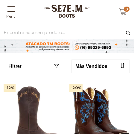
0
Menu
Filtrar
-12
%
-20
%