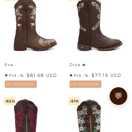
Eva
Diva
🔥
$81.68 USD
$77.19 USD
PIX -%:
PIX -%:
252 VENDIDOS.
263 VENDIDOS.
💬
-52
%
-51
%