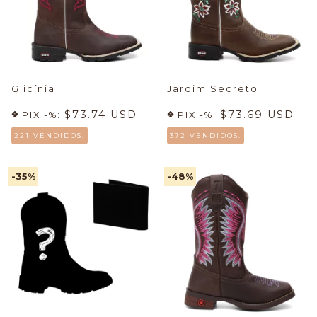
Glicínia
Jardim Secreto
$73.74 USD
$73.69 USD
PIX -%:
PIX -%:
221 VENDIDOS.
372 VENDIDOS.
-35
%
-48
%