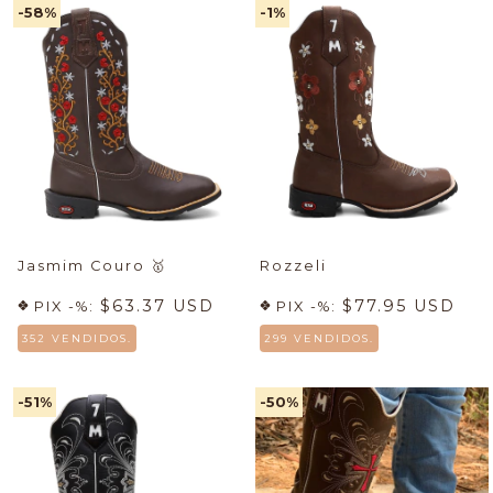
-58
%
-1
%
Jasmim Couro
🥇
Rozzeli
$63.37 USD
$77.95 USD
PIX -%:
PIX -%:
352 VENDIDOS.
299 VENDIDOS.
-51
%
-50
%