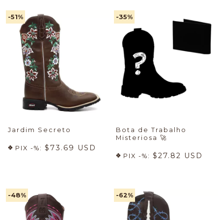
-51
%
-35
%
Jardim Secreto
Bota de Trabalho
Misteriosa
🚀
$73.69 USD
PIX -%:
$27.82 USD
PIX -%:
-48
%
-62
%