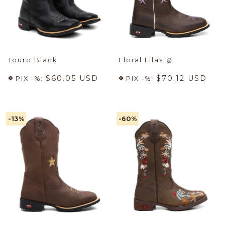
Touro Black
Floral Lilas
🥇
$60.05 USD
$70.12 USD
PIX -%:
PIX -%:
-13
%
-60
%