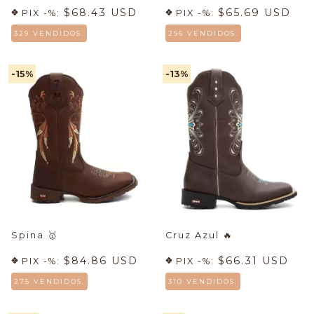
$68.43 USD
$65.69 USD
PIX -%:
PIX -%:
329 VENDIDOS.
296 VENDIDOS.
-15
%
-13
%
Spina
🥇
Cruz Azul
🔥
$84.86 USD
$66.31 USD
PIX -%:
PIX -%:
275 VENDIDOS.
310 VENDIDOS.