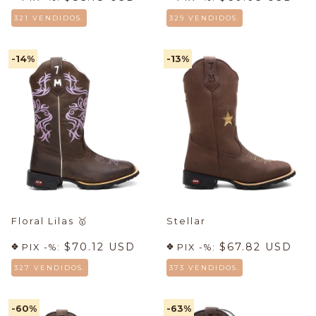
321 VENDIDOS.
329 VENDIDOS.
-14
%
-13
%
Floral Lilas
🥇
Stellar
$70.12 USD
$67.82 USD
PIX -%:
PIX -%:
327 VENDIDOS.
373 VENDIDOS.
-60
%
-63
%