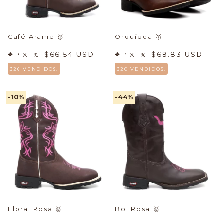
Café Arame
🥇
Orquídea
🥇
$66.54 USD
$68.83 USD
PIX -%:
PIX -%:
326 VENDIDOS.
320 VENDIDOS.
-10
%
-44
%
Floral Rosa
🥇
Boi Rosa
🥇