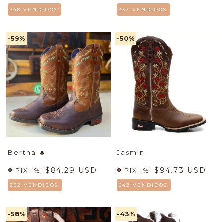
348 VENDIDOS.
337 VENDIDOS.
-59
%
-50
%
Bertha
🔥
Jasmin
$84.29 USD
$94.73 USD
PIX -%:
PIX -%:
282 VENDIDOS.
342 VENDIDOS.
-58
%
-43
%