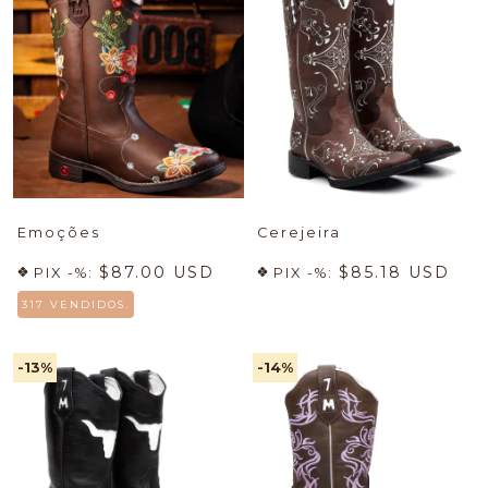
Emoções
Cerejeira
$87.00 USD
$85.18 USD
PIX -%:
PIX -%:
317 VENDIDOS.
-13
%
-14
%