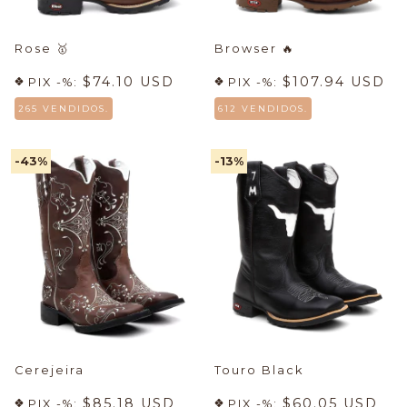
Rose
🥇
Browser
🔥
$74.10 USD
$107.94 USD
PIX -%:
PIX -%:
265 VENDIDOS.
612 VENDIDOS.
-43
%
-13
%
Cerejeira
Touro Black
$85.18 USD
$60.05 USD
PIX -%:
PIX -%: