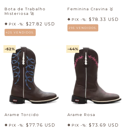
Bota de Trabalho
Feminina Cravina
🥇
Misteriosa
🚀
$78.33 USD
PIX -%:
$27.82 USD
PIX -%:
295 VENDIDOS.
425 VENDIDOS.
-62
%
-44
%
Arame Torcido
Arame Rosa
$77.76 USD
$73.69 USD
PIX -%:
PIX -%: