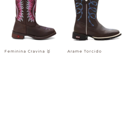
Feminina Cravina
🥇
Arame Torcido
$78.33 USD
$77.76 USD
PIX -%:
PIX -%:
-44
%