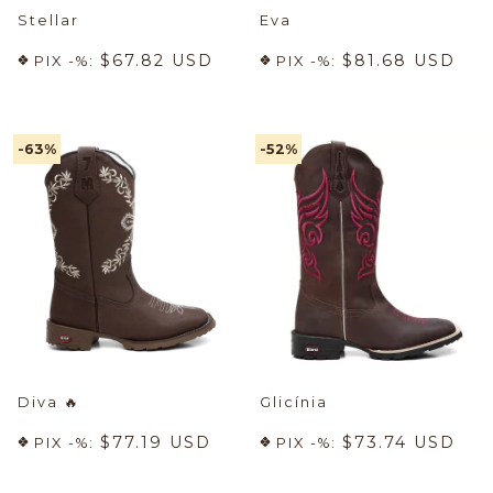
Stellar
Eva
$67.82 USD
$81.68 USD
PIX -%:
PIX -%:
-63
%
-52
%
Diva
🔥
Glicínia
$77.19 USD
$73.74 USD
PIX -%:
PIX -%: