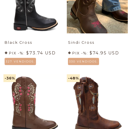
Black Cross
Sindi Cross
$73.74 USD
$74.95 USD
PIX -%:
PIX -%:
327 VENDIDOS.
330 VENDIDOS.
-36
%
-48
%