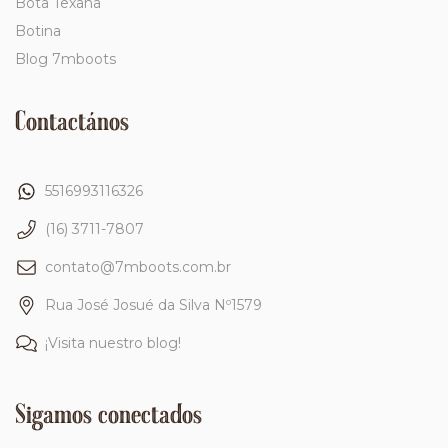
Bota Texana
Botina
Blog 7mboots
Contactános
5516993116326
(16) 3711-7807
contato@7mboots.com.br
Rua José Josué da Silva Nº1579
¡Visita nuestro blog!
Sigamos conectados