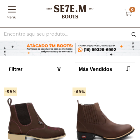
0
Menu
Filtrar
-58
%
-69
%