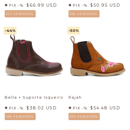
$66.99 USD
$50.95 USD
PIX -%:
PIX -%:
321 VENDIDOS.
336 VENDIDOS.
-44
%
-50
%
Bella + Suporte Isqueiro
Rajah
$38.02 USD
$54.48 USD
PIX -%:
PIX -%:
568 VENDIDOS.
309 VENDIDOS.