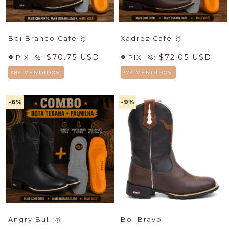
Boi Branco Café
🥇
Xadrez Café
🥇
$70.75 USD
$72.05 USD
PIX -%:
PIX -%:
284 VENDIDOS.
374 VENDIDOS.
-6
%
-9
%
Angry Bull
🥇
Boi Bravo