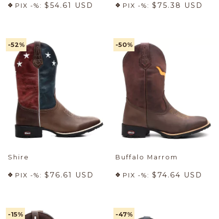
$54.61 USD
$75.38 USD
PIX -%:
PIX -%:
-52
%
-50
%
Shire
Buffalo Marrom
$76.61 USD
$74.64 USD
PIX -%:
PIX -%:
-15
%
-47
%