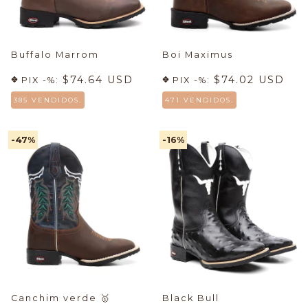
Buffalo Marrom
Boi Maximus
$74.64 USD
$74.02 USD
PIX -%:
PIX -%:
385 VENDIDOS.
471 VENDIDOS.
-47
%
-16
%
Canchim verde
🥇
Black Bull