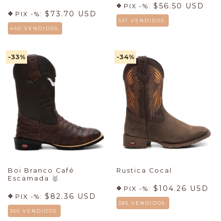
$56.50 USD
PIX -%:
$73.70 USD
PIX -%:
531 VENDIDOS.
440 VENDIDOS.
-33
%
-34
%
Boi Branco Café
Rustica Cocal
Escamada
🥇
$104.26 USD
PIX -%:
$82.36 USD
PIX -%:
385 VENDIDOS.
366 VENDIDOS.