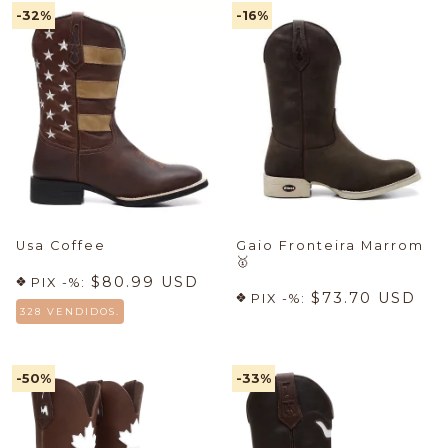
-32
%
-16
%
Usa Coffee
Gaio Fronteira Marrom
🥇
$80.99 USD
PIX -%:
$73.70 USD
PIX -%:
328 VENDIDOS.
-50
%
-33
%