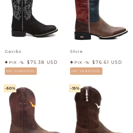
Gavião
Shire
$75.38 USD
$76.61 USD
PIX -%:
PIX -%:
309 VENDIDOS.
287 VENDIDOS.
-50
%
-15
%