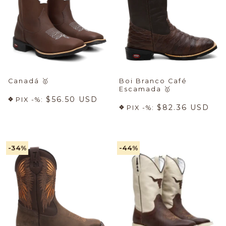
Canadá
🥇
Boi Branco Café
Escamada
🥇
$56.50 USD
PIX -%:
$82.36 USD
PIX -%:
-34
%
-44
%