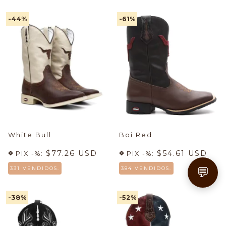
-44
%
-61
%
White Bull
Boi Red
$77.26 USD
$54.61 USD
PIX -%:
PIX -%:
💬
331 VENDIDOS.
384 VENDIDOS.
-38
%
-52
%