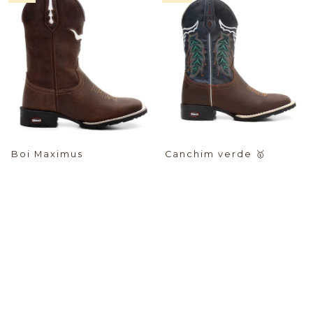
Boi Maximus
Canchim verde
🥇
$74.02 USD
$79.28 USD
PIX -%:
PIX -%:
-16
%