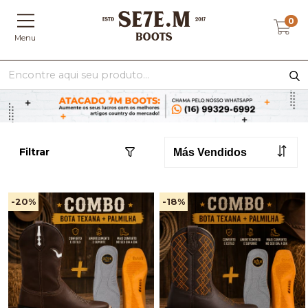
0
Menu
Filtrar
-20
%
-18
%