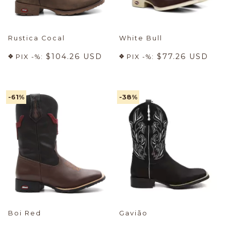
Rustica Cocal
White Bull
$104.26 USD
$77.26 USD
PIX -%:
PIX -%:
-61
%
-38
%
Boi Red
Gavião