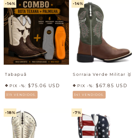
-14
%
-14
%
Tabapuã
Sorraia Verde Militar
🥇
$75.06 USD
$67.85 USD
PIX -%:
PIX -%:
319 VENDIDOS.
341 VENDIDOS.
-18
%
-7
%