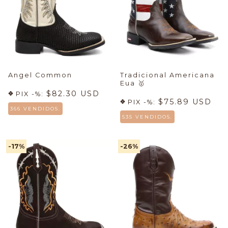
Angel Common
Tradicional Americana
Eua
🥇
$82.30 USD
PIX -%:
$75.89 USD
PIX -%:
366 VENDIDOS.
535 VENDIDOS.
-17
%
-26
%