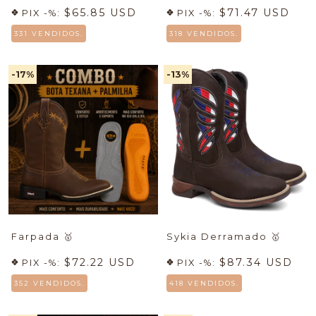
$65.85 USD
$71.47 USD
PIX -%:
PIX -%:
331 VENDIDOS.
318 VENDIDOS.
-17
%
-13
%
Farpada
🥇
Sykia Derramado
🥇
$72.22 USD
$87.34 USD
PIX -%:
PIX -%:
352 VENDIDOS.
418 VENDIDOS.