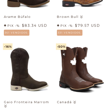
Arame Búfalo
Brown Bull
🥇
$83.34 USD
$79.57 USD
PIX -%:
PIX -%:
361 VENDIDOS.
331 VENDIDOS.
-16
%
-50
%
Gaio Fronteira Marrom
Canadá
🥇
🥇