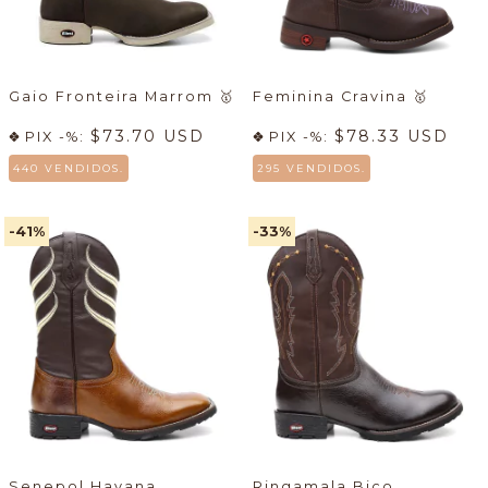
Gaio Fronteira Marrom
🥇
Feminina Cravina
🥇
$73.70 USD
$78.33 USD
PIX -%:
PIX -%:
440 VENDIDOS.
295 VENDIDOS.
-41
%
-33
%
Senepol Havana
Ringamala Bico