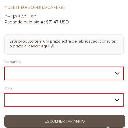
#USE11160-BOI-BRA-CAFE-36
De:
$78.43 USD
Pagando pelo pix 🔥:
$71.47 USD
Este produto tem um prazo extra de fabricação, consulte
o
prazo clicando aqui.
✌
Tamanho
Color