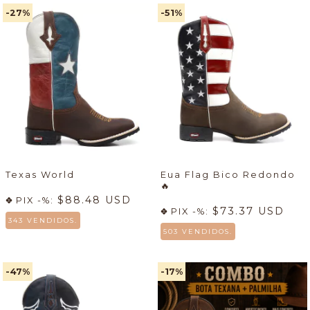
-27
%
-51
%
Texas World
Eua Flag Bico Redondo
🔥
$88.48 USD
PIX -%:
$73.37 USD
PIX -%:
343 VENDIDOS.
503 VENDIDOS.
-47
%
-17
%