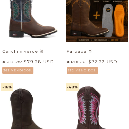
Canchim verde
🥇
Farpada
🥇
$79.28 USD
$72.22 USD
PIX -%:
PIX -%:
362 VENDIDOS.
352 VENDIDOS.
-16
%
-48
%