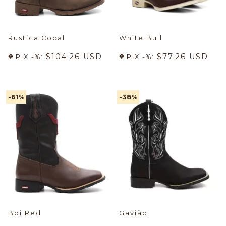
Rustica Cocal
White Bull
$104.26 USD
$77.26 USD
PIX -%:
PIX -%:
-61
%
-38
%
Boi Red
Gavião