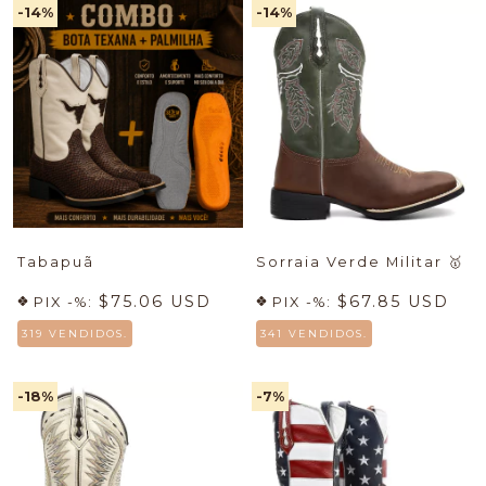
-14
%
-14
%
Tabapuã
Sorraia Verde Militar
🥇
$75.06 USD
$67.85 USD
PIX -%:
PIX -%:
319 VENDIDOS.
341 VENDIDOS.
-18
%
-7
%