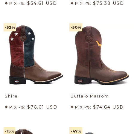
$54.61 USD
$75.38 USD
PIX -%:
PIX -%:
-52
%
-50
%
Shire
Buffalo Marrom
$76.61 USD
$74.64 USD
PIX -%:
PIX -%:
-15
%
-47
%