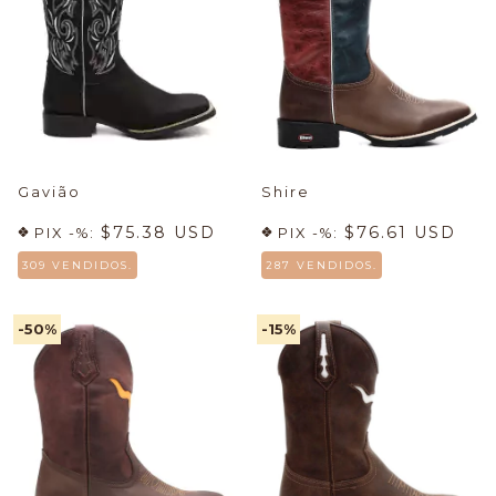
Gavião
Shire
$75.38 USD
$76.61 USD
PIX -%:
PIX -%:
309 VENDIDOS.
287 VENDIDOS.
-50
%
-15
%