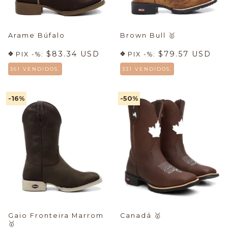
Arame Búfalo
Brown Bull
🥇
$83.34 USD
$79.57 USD
PIX -%:
PIX -%:
361 VENDIDOS.
331 VENDIDOS.
-16
%
-50
%
Gaio Fronteira Marrom
Canadá
🥇
🥇