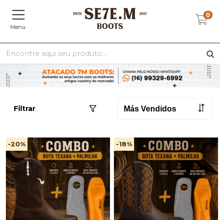
0
Menu
Filtrar
-20
%
-18
%