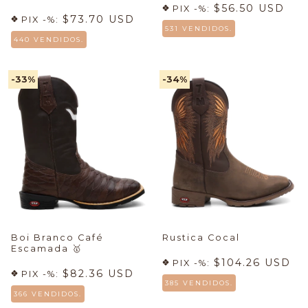
$56.50 USD
PIX -%:
$73.70 USD
PIX -%:
531 VENDIDOS.
440 VENDIDOS.
-33
%
-34
%
Boi Branco Café
Rustica Cocal
Escamada
🥇
$104.26 USD
PIX -%:
$82.36 USD
PIX -%:
385 VENDIDOS.
366 VENDIDOS.