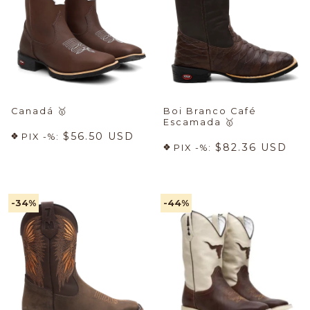
Canadá
🥇
Boi Branco Café
Escamada
🥇
$56.50 USD
PIX -%:
$82.36 USD
PIX -%:
-34
%
-44
%