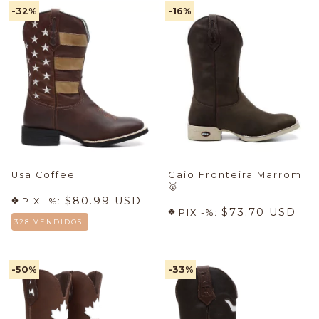
-32
%
-16
%
Usa Coffee
Gaio Fronteira Marrom
🥇
$80.99 USD
PIX -%:
$73.70 USD
PIX -%:
328 VENDIDOS.
-50
%
-33
%