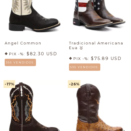
Angel Common
Tradicional Americana
Eua
🥇
$82.30 USD
PIX -%:
$75.89 USD
PIX -%:
366 VENDIDOS.
535 VENDIDOS.
-17
%
-26
%