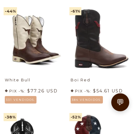
-44
%
-61
%
White Bull
Boi Red
$77.26 USD
$54.61 USD
PIX -%:
PIX -%:
💬
331 VENDIDOS.
384 VENDIDOS.
-38
%
-52
%