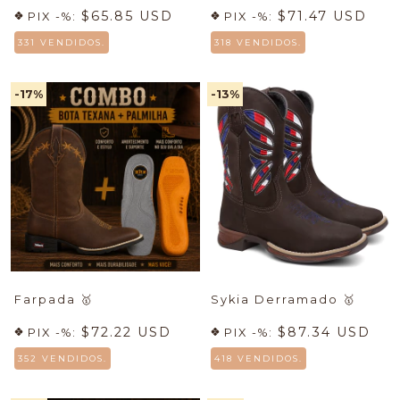
$65.85 USD
$71.47 USD
PIX -%:
PIX -%:
331 VENDIDOS.
318 VENDIDOS.
-17
%
-13
%
Farpada
🥇
Sykia Derramado
🥇
$72.22 USD
$87.34 USD
PIX -%:
PIX -%:
352 VENDIDOS.
418 VENDIDOS.