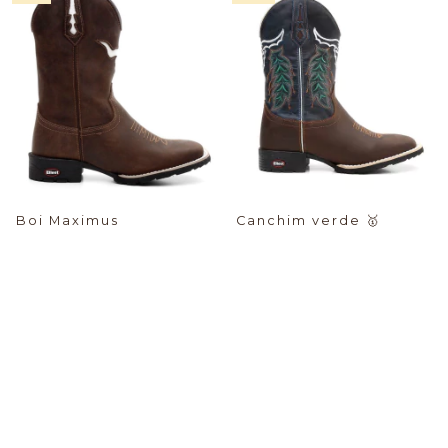
Boi Maximus
Canchim verde
🥇
$74.02 USD
$79.28 USD
PIX -%:
PIX -%:
-16
%