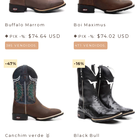
Buffalo Marrom
Boi Maximus
$74.64 USD
$74.02 USD
PIX -%:
PIX -%:
385 VENDIDOS.
471 VENDIDOS.
-47
%
-16
%
Canchim verde
🥇
Black Bull