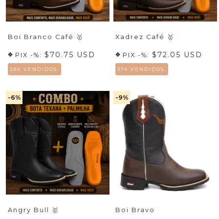
Boi Branco Café
🥇
Xadrez Café
🥇
$70.75 USD
$72.05 USD
PIX -%:
PIX -%:
284 VENDIDOS.
374 VENDIDOS.
-6
%
-9
%
Angry Bull
🥇
Boi Bravo