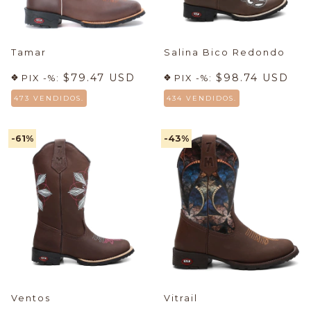
Tamar
Salina Bico Redondo
$79.47 USD
$98.74 USD
PIX -%:
PIX -%:
473 VENDIDOS.
434 VENDIDOS.
-61
%
-43
%
Ventos
Vitrail