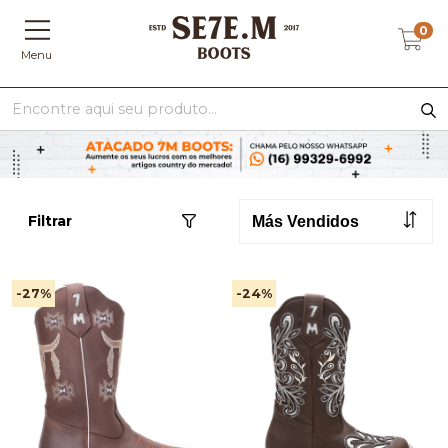
0
Menu
Filtrar
-27
%
-24
%