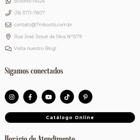
5516993116326
(16) 3711-7807
contato@7mboots.com.br
Rua José Josué da Silva Nº1579
Visita nuestro Blog!
Sigamos conectados
Catálogo Online
Horário de Atendimento