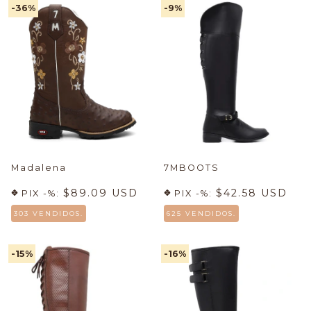
-36
%
-9
%
Madalena
7MBOOTS
$89.09 USD
$42.58 USD
PIX -%:
PIX -%:
303 VENDIDOS.
625 VENDIDOS.
-15
%
-16
%