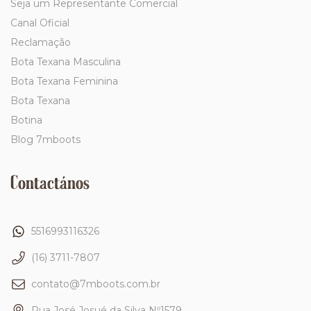
Seja um Representante Comercial
Canal Oficial
Reclamação
Bota Texana Masculina
Bota Texana Feminina
Bota Texana
Botina
Blog 7mboots
Contactános
5516993116326
(16) 3711-7807
contato@7mboots.com.br
Rua José Josué da Silva Nº1579