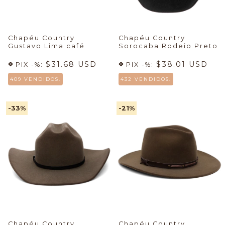
Chapéu Country
Chapéu Country
Gustavo Lima café
Sorocaba Rodeio Preto
$31.68 USD
$38.01 USD
PIX -%:
PIX -%:
409 VENDIDOS.
432 VENDIDOS.
-33
%
-21
%
Chapéu Country
Chapéu Country