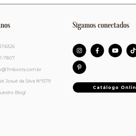
ános
Sigamos conectados
3116326
11-7807
to@7mboots.com.br
sé Josué da Silva Nº1579
Catálogo Onli
nuestro Blog!