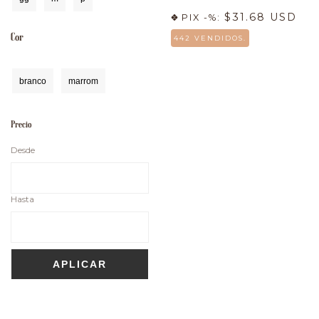
$31.68 USD
PIX -%:
Cor
442 VENDIDOS.
branco
marrom
Precio
Desde
Hasta
APLICAR