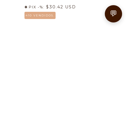
$30.42 USD
PIX -%:
💬
410 VENDIDOS.