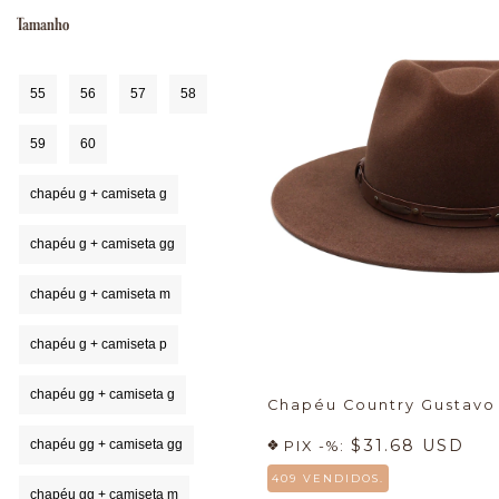
Tamanho
55
56
57
58
59
60
chapéu g + camiseta g
chapéu g + camiseta gg
chapéu g + camiseta m
chapéu g + camiseta p
chapéu gg + camiseta g
Chapéu Country Gustavo
$31.68 USD
chapéu gg + camiseta gg
PIX -%:
409 VENDIDOS.
chapéu gg + camiseta m