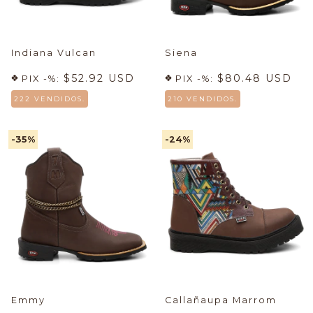
Indiana Vulcan
Siena
$52.92 USD
$80.48 USD
PIX -%:
PIX -%:
222 VENDIDOS.
210 VENDIDOS.
-35
%
-24
%
Emmy
Callañaupa Marrom