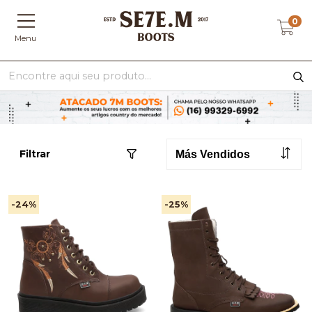
0
Menu
Filtrar
-24
%
-25
%