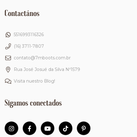
Contactános
5516993116326
(16) 3711-7807
contato@7mboots.com.br
Rua José Josué da Silva Nº1579
Visita nuestro Blog!
Sigamos conectados