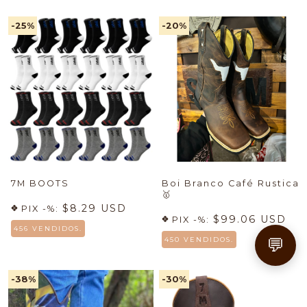
-25
%
-20
%
7M BOOTS
Boi Branco Café Rustica
🥇
$8.29 USD
PIX -%:
$99.06 USD
PIX -%:
456 VENDIDOS.
💬
450 VENDIDOS.
-38
%
-30
%