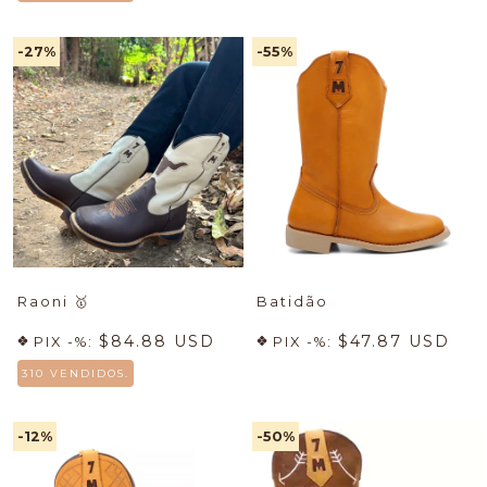
-27
%
-55
%
Raoni
🥇
Batidão
$84.88 USD
$47.87 USD
PIX -%:
PIX -%:
310 VENDIDOS.
-12
%
-50
%