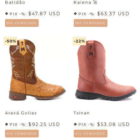
Batidão
Kaiena
🚀
$47.87 USD
$63.37 USD
PIX -%:
PIX -%:
306 VENDIDOS.
380 VENDIDOS.
-50
%
-22
%
Araxá Golias
Tsinan
$92.25 USD
$53.08 USD
PIX -%:
PIX -%:
469 VENDIDOS.
412 VENDIDOS.