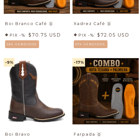
Boi Branco Café
🥇
Xadrez Café
🥇
$70.75 USD
$72.05 USD
PIX -%:
PIX -%:
284 VENDIDOS.
374 VENDIDOS.
-9
%
-17
%
Boi Bravo
Farpada
🥇