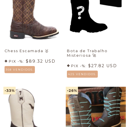
Chess Escamada
🥇
Bota de Trabalho
Misteriosa
🚀
$89.32 USD
PIX -%:
$27.82 USD
PIX -%:
368 VENDIDOS.
425 VENDIDOS.
-33
%
-26
%