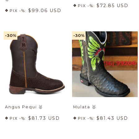
$72.85 USD
PIX -%:
$99.06 USD
PIX -%:
-30
%
-30
%
Angus Pequi
🥇
Mulata
🥇
$81.73 USD
$81.43 USD
PIX -%:
PIX -%: