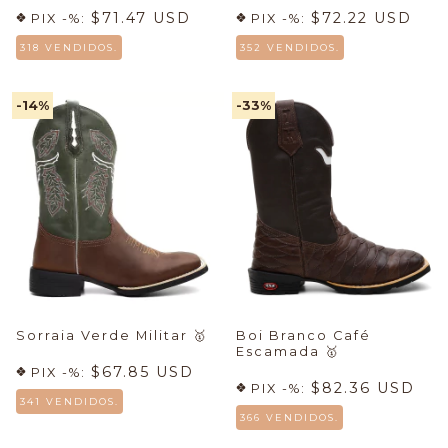
$71.47 USD
$72.22 USD
PIX -%:
PIX -%:
318 VENDIDOS.
352 VENDIDOS.
-14
%
-33
%
Sorraia Verde Militar
🥇
Boi Branco Café
Escamada
🥇
$67.85 USD
PIX -%:
$82.36 USD
PIX -%:
341 VENDIDOS.
366 VENDIDOS.