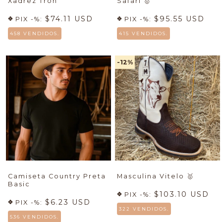
Xadrez Tron
Safari
🥇
$74.11 USD
$95.55 USD
PIX -%:
PIX -%:
458 VENDIDOS.
415 VENDIDOS.
-12
%
Camiseta Country Preta
Masculina Vitelo
🥇
Basic
$103.10 USD
PIX -%:
$6.23 USD
PIX -%:
322 VENDIDOS.
536 VENDIDOS.