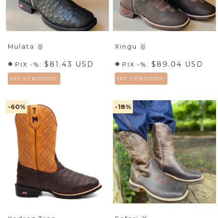
Mulata
🥇
Xingu
🥇
$81.43 USD
$89.04 USD
PIX -%:
PIX -%:
343 VENDIDOS.
387 VENDIDOS.
-60
%
-18
%