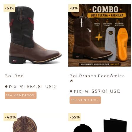
-61
%
-8
%
Boi Red
Boi Branco Econômica
🔥
$54.61 USD
PIX -%:
$57.01 USD
PIX -%:
384 VENDIDOS.
338 VENDIDOS.
-40
%
-35
%