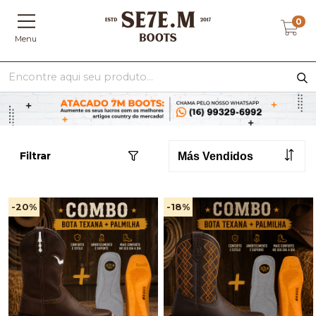
0
Menu
Filtrar
-20
%
-18
%