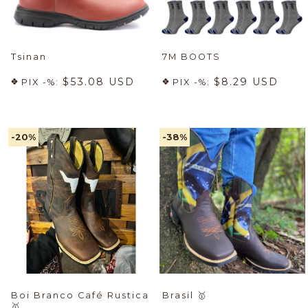
Tsinan
7M BOOTS
$53.08 USD
$8.29 USD
PIX -%:
PIX -%:
-20
%
-38
%
Boi Branco Café Rustica
Brasil
🥇
🥇