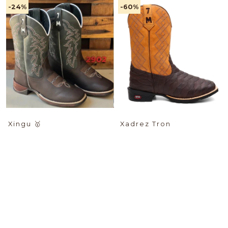
-24
%
-60
%
Xingu
🥇
Xadrez Tron
$89.04 USD
$74.11 USD
PIX -%:
PIX -%:
-18
%