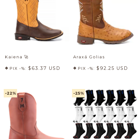
Kaiena
🚀
Araxá Golias
$63.37 USD
$92.25 USD
PIX -%:
PIX -%:
-22
%
-25
%