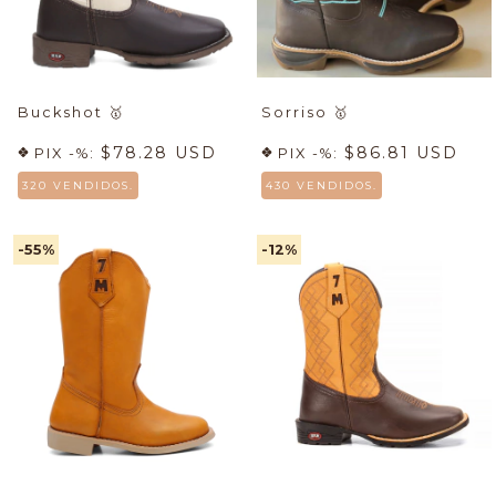
Buckshot
🥇
Sorriso
🥇
$78.28 USD
$86.81 USD
PIX -%:
PIX -%:
320 VENDIDOS.
430 VENDIDOS.
-55
%
-12
%