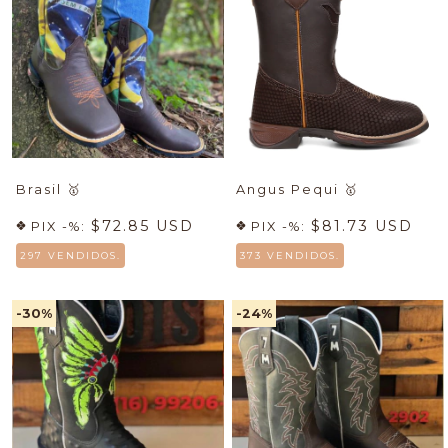
Brasil
🥇
Angus Pequi
🥇
$72.85 USD
$81.73 USD
PIX -%:
PIX -%:
297 VENDIDOS.
373 VENDIDOS.
-30
%
-24
%