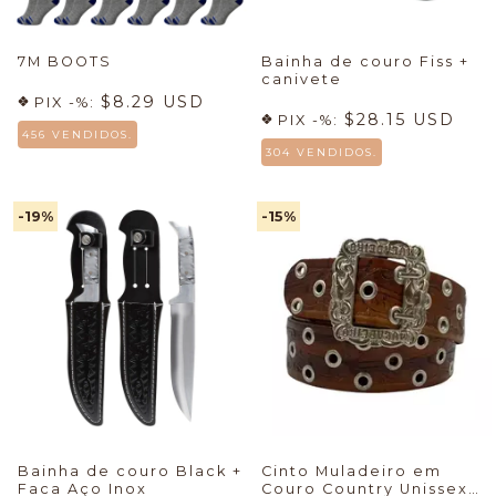
7M BOOTS
Bainha de couro Fiss +
canivete
$8.29 USD
PIX -%:
$28.15 USD
PIX -%:
456 VENDIDOS.
304 VENDIDOS.
-19
%
-15
%
Bainha de couro Black +
Cinto Muladeiro em
Faca Aço Inox
Couro Country Unissex