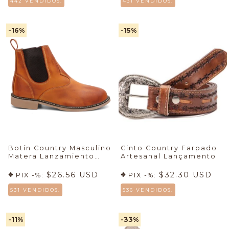
442 VENDIDOS.
431 VENDIDOS.
-16
%
-15
%
Botín Country Masculino
Cinto Country Farpado
Matera Lanzamiento
Artesanal Lançamento
7mboots 🚀
$26.56 USD
$32.30 USD
PIX -%:
PIX -%:
531 VENDIDOS.
536 VENDIDOS.
-11
%
-33
%