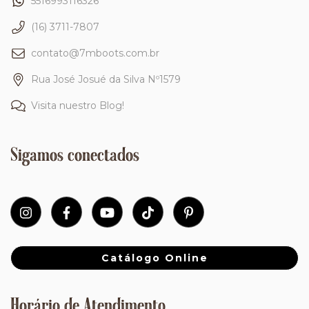
5516993116326
(16) 3711-7807
contato@7mboots.com.br
Rua José Josué da Silva Nº1579
Visita nuestro Blog!
Sigamos conectados
Catálogo Online
Horário de Atendimento