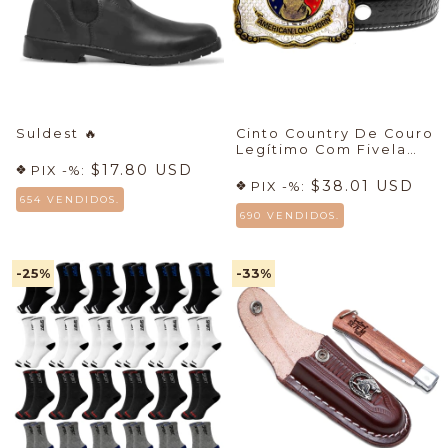
Suldest
🔥
Cinto Country De Couro
Legítimo Com Fivela
EUA American Longhorn
$17.80 USD
PIX -%:
$38.01 USD
PIX -%:
654 VENDIDOS.
690 VENDIDOS.
-25
%
-33
%