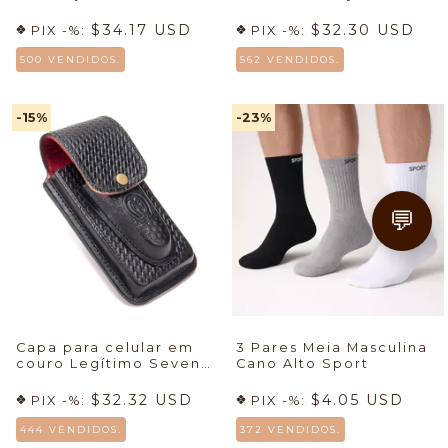
Sem Custura
$34.17 USD
$32.30 USD
PIX -%:
PIX -%:
500 VENDIDOS.
562 VENDIDOS.
-15
%
-23
%
💬
Capa para celular em
3 Pares Meia Masculina
couro Legítimo Seven
Cano Alto Sport
🚀
$32.32 USD
$4.05 USD
PIX -%:
PIX -%:
444 VENDIDOS.
372 VENDIDOS.