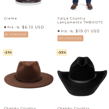
Creme
Calça Country
Lançamento 7MBOOTS
$6.10 USD
PIX -%:
$19.01 USD
PIX -%:
83 VENDIDOS.
383 VENDIDOS.
-21
%
-33
%
Chapéu Country
Chapéu Country