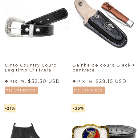
Cinto Country Couro
Bainha de couro Black +
Legitimo C/ Fivela
canivete
Tradicional Passador De
Ferro
$32.30 USD
$28.15 USD
PIX -%:
PIX -%:
789 VENDIDOS.
316 VENDIDOS.
-21
%
-33
%