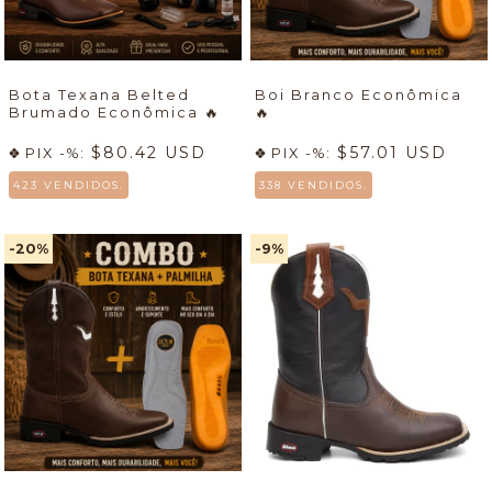
Bota Texana Belted
Boi Branco Econômica
Brumado Econômica
🔥
🔥
$80.42 USD
$57.01 USD
PIX -%:
PIX -%:
423 VENDIDOS.
338 VENDIDOS.
-20
%
-9
%