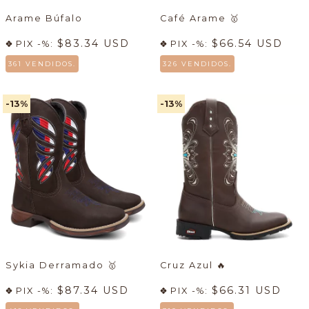
Arame Búfalo
Café Arame
🥇
$83.34 USD
$66.54 USD
PIX -%:
PIX -%:
361 VENDIDOS.
326 VENDIDOS.
-13
%
-13
%
Sykia Derramado
🥇
Cruz Azul
🔥
$87.34 USD
$66.31 USD
PIX -%:
PIX -%: