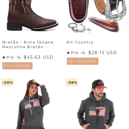
Bretão - Bota Texana
Kit Country
Masculina Bretão -
Econômico + Meia +
$28.15 USD
PIX -%:
Cueca
🔥
$45.63 USD
PIX -%:
427 VENDIDOS.
511 VENDIDOS.
-20
%
-36
%