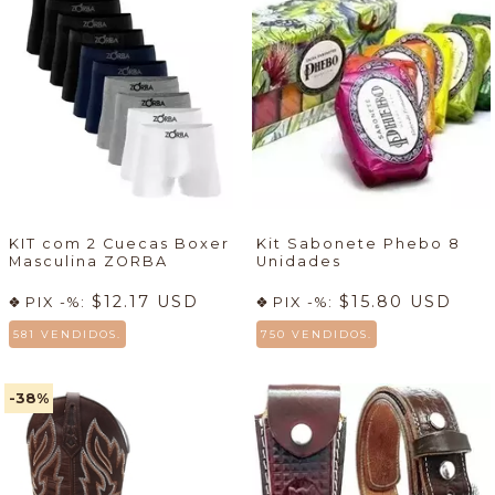
KIT com 2 Cuecas Boxer
Kit Sabonete Phebo 8
Masculina ZORBA
Unidades
$12.17 USD
$15.80 USD
PIX -%:
PIX -%:
581 VENDIDOS.
750 VENDIDOS.
-38
%