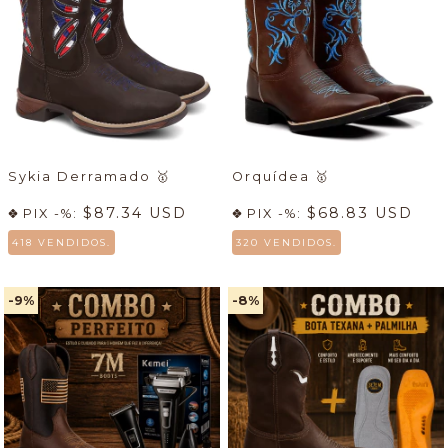
Sykia Derramado
🥇
Orquídea
🥇
$87.34 USD
$68.83 USD
PIX -%:
PIX -%:
418 VENDIDOS.
320 VENDIDOS.
-9
%
-8
%