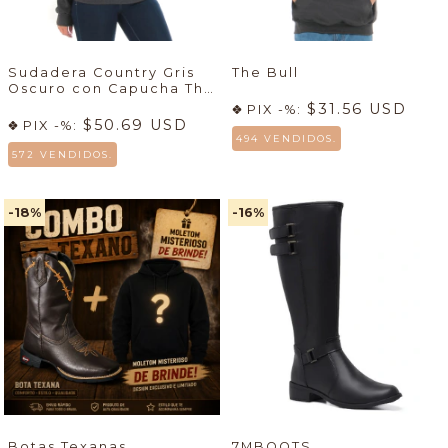
Sudadera Country Gris
The Bull
Oscuro con Capucha The
Bull Femenino
$31.56 USD
PIX -%:
$50.69 USD
PIX -%:
494 VENDIDOS.
572 VENDIDOS.
-18
%
-16
%
Botas Texanas
7MBOOTS