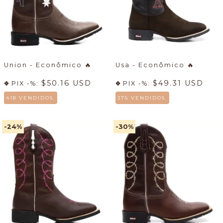
Union - Econômico
🔥
Usa - Econômico
🔥
$50.16 USD
$49.31 USD
PIX -%:
PIX -%:
418 VENDIDOS.
376 VENDIDOS.
-24
%
-30
%