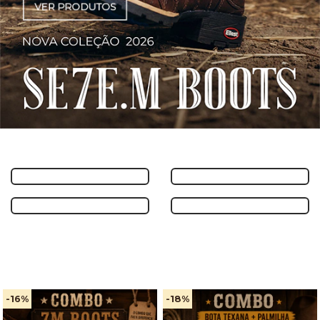
-16
%
-18
%