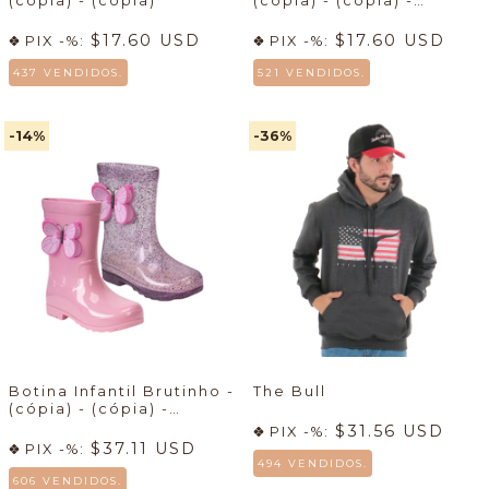
(cópia) - (cópia)
(cópia) - (cópia) -
(cópia)
$17.60 USD
$17.60 USD
PIX -%:
PIX -%:
437 VENDIDOS.
521 VENDIDOS.
-14
%
-36
%
Botina Infantil Brutinho -
The Bull
(cópia) - (cópia) -
(cópia) - (cópia)
$31.56 USD
PIX -%:
$37.11 USD
PIX -%:
494 VENDIDOS.
606 VENDIDOS.