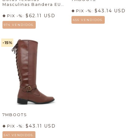
Masculinas Bandera EUA
+ Sudadera Country
$43.14 USD
PIX -%:
Masculina Gris Claro con
$62.11 USD
PIX -%:
Capucha Texas - (cópia)
456 VENDIDOS.
974 VENDIDOS.
-15
%
7MBOOTS
$43.11 USD
PIX -%:
541 VENDIDOS.