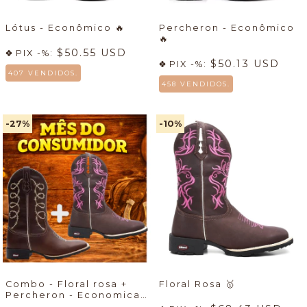
Lótus - Econômico
🔥
Percheron - Econômico
🔥
$50.55 USD
PIX -%:
$50.13 USD
PIX -%:
407 VENDIDOS.
458 VENDIDOS.
-27
%
-10
%
Combo - Floral rosa +
Floral Rosa
🥇
Percheron - Economicas
🔥