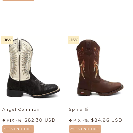
-18
%
-15
%
Angel Common
Spina
🥇
$82.30 USD
$84.86 USD
PIX -%:
PIX -%:
366 VENDIDOS.
275 VENDIDOS.