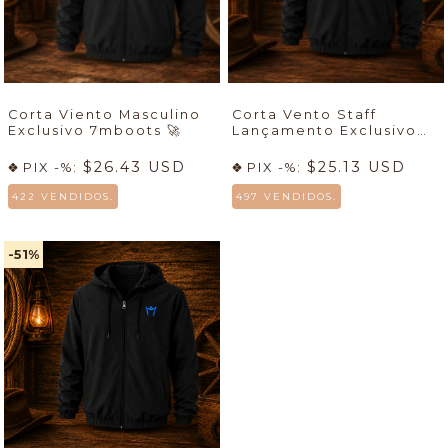
Corta Viento Masculino
Corta Vento Staff
Exclusivo 7mboots 🚀
Lançamento Exclusivo
7mboots
🚀
$26.43 USD
$25.13 USD
PIX -%:
PIX -%:
422 VENDIDOS.
497 VENDIDOS.
-51
%