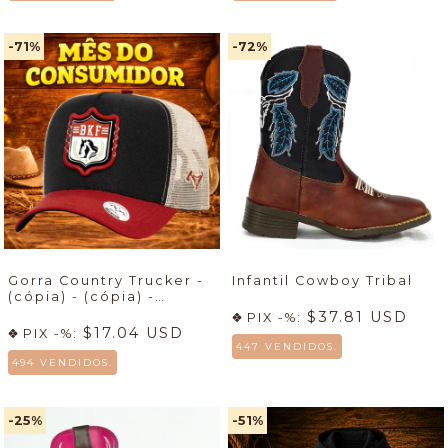
-71
%
-72
%
Gorra Country Trucker -
Infantil Cowboy Tribal
(cópia) - (cópia) -
(cópia)
$37.81 USD
PIX -%:
$17.04 USD
PIX -%:
447 VENDIDOS.
494 VENDIDOS.
-25
%
-51
%