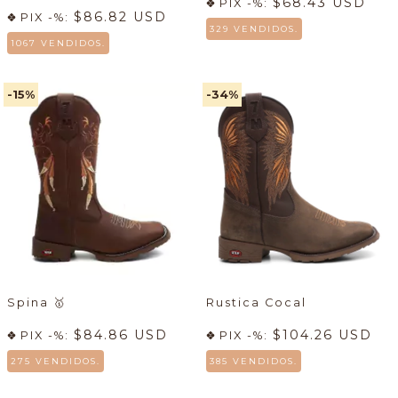
$68.43 USD
PIX -%:
$86.82 USD
PIX -%:
329 VENDIDOS.
1067 VENDIDOS.
-15
%
-34
%
Spina
🥇
Rustica Cocal
$84.86 USD
$104.26 USD
PIX -%:
PIX -%:
275 VENDIDOS.
385 VENDIDOS.