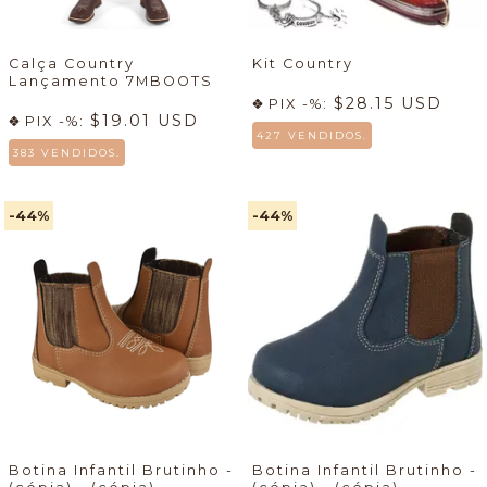
Calça Country
Kit Country
Lançamento 7MBOOTS
$28.15 USD
PIX -%:
$19.01 USD
PIX -%:
427 VENDIDOS.
383 VENDIDOS.
-44
%
-44
%
Botina Infantil Brutinho -
Botina Infantil Brutinho -