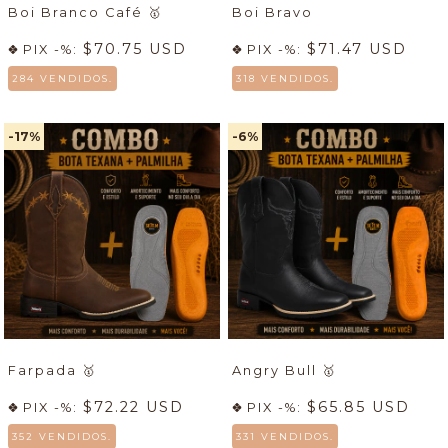
Boi Branco Café
🥇
Boi Bravo
$70.75 USD
$71.47 USD
PIX -%:
PIX -%:
284 VENDIDOS.
318 VENDIDOS.
-17
%
-6
%
Farpada
🥇
Angry Bull
🥇
$72.22 USD
$65.85 USD
PIX -%:
PIX -%:
352 VENDIDOS.
331 VENDIDOS.