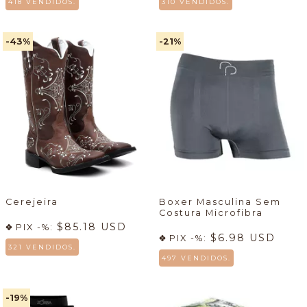
418 VENDIDOS.
310 VENDIDOS.
-43
%
-21
%
Cerejeira
Boxer Masculina Sem
Costura Microfibra
$85.18 USD
PIX -%:
$6.98 USD
PIX -%:
321 VENDIDOS.
497 VENDIDOS.
-19
%