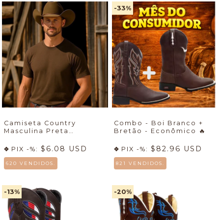
-33
%
Camiseta Country
Combo - Boi Branco +
Masculina Preta
Bretão - Econômico
🔥
Econômica - (cópia) -
(cópia)
$6.08 USD
$82.96 USD
PIX -%:
PIX -%:
620 VENDIDOS.
821 VENDIDOS.
-13
%
-20
%