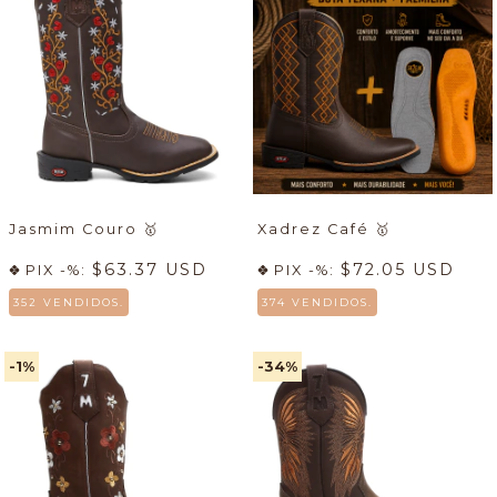
Jasmim Couro
🥇
Xadrez Café
🥇
$63.37 USD
$72.05 USD
PIX -%:
PIX -%:
352 VENDIDOS.
374 VENDIDOS.
-1
%
-34
%