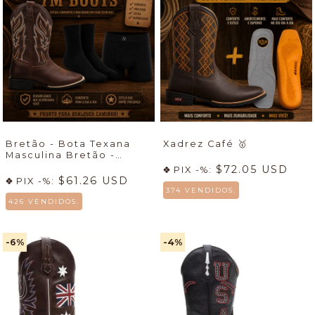
Bretão - Bota Texana
Xadrez Café
🥇
Masculina Bretão -
Econômico + Meia +
$72.05 USD
PIX -%:
Cueca
🔥
$61.26 USD
PIX -%:
374 VENDIDOS.
426 VENDIDOS.
-6
%
-4
%