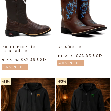
Boi Branco Café
Orquídea
🥇
Escamada
🥇
$68.83 USD
PIX -%:
$82.36 USD
PIX -%:
320 VENDIDOS.
366 VENDIDOS.
-51
%
-53
%