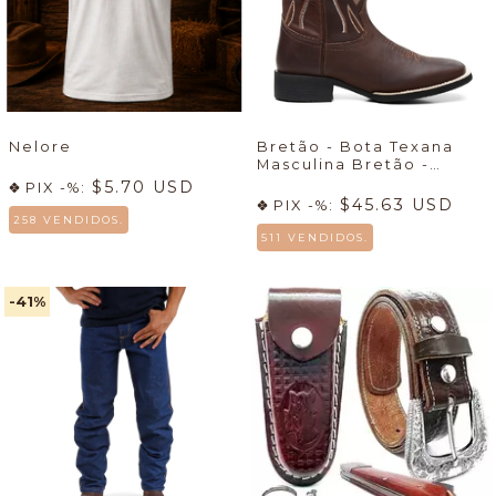
Nelore
Bretão - Bota Texana
Masculina Bretão -
Econômico + Meia +
$5.70 USD
PIX -%:
Cueca
🔥
$45.63 USD
PIX -%:
258 VENDIDOS.
511 VENDIDOS.
-41
%