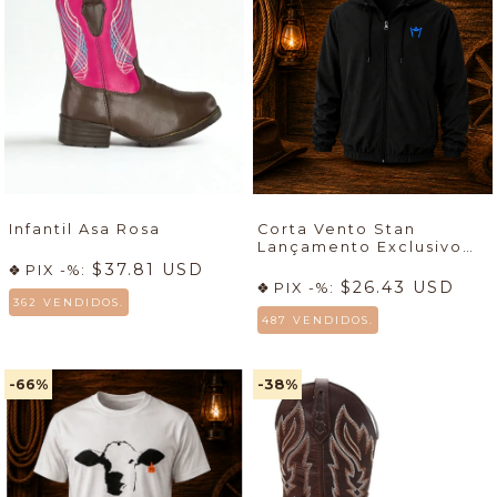
Infantil Asa Rosa
Corta Vento Stan
Lançamento Exclusivo
7mboots
🚀
$37.81 USD
PIX -%:
$26.43 USD
PIX -%:
362 VENDIDOS.
487 VENDIDOS.
-66
%
-38
%