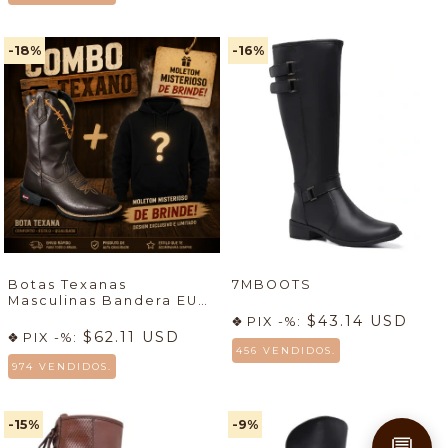
-18
%
-16
%
Botas Texanas
7MBOOTS
Masculinas Bandera EUA
+ Sudadera Country
$43.14 USD
PIX -%:
Masculina Gris Claro con
$62.11 USD
PIX -%:
Capucha Texas - (cópia)
456 VENDIDOS.
974 VENDIDOS.
-15
%
-9
%
💬