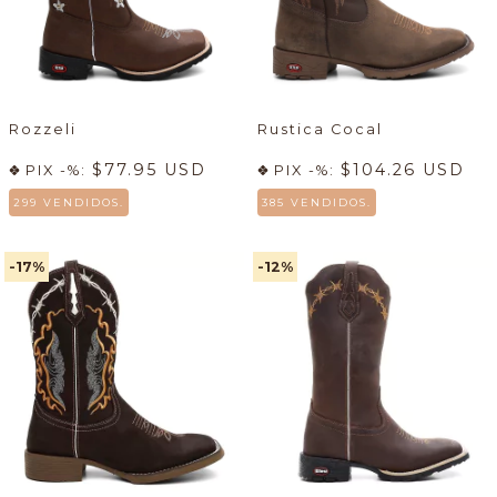
Rozzeli
Rustica Cocal
$77.95 USD
$104.26 USD
PIX -%:
PIX -%:
299 VENDIDOS.
385 VENDIDOS.
-17
%
-12
%