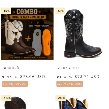
-14
%
-51
%
Tabapuã
Black Cross
$75.06 USD
$73.74 USD
PIX -%:
PIX -%:
319 VENDIDOS.
327 VENDIDOS.
-33
%
-20
%