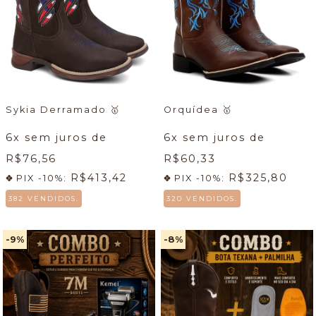
Sykia Derramado
🥇
Orquídea
🥇
6
x sem juros de
6
x sem juros de
R$76,56
R$60,33
R$413,42
R$325,80
PIX -10%:
PIX -10%:
382 VENDIDOS.
320 VENDIDOS.
-9
%
-8
%