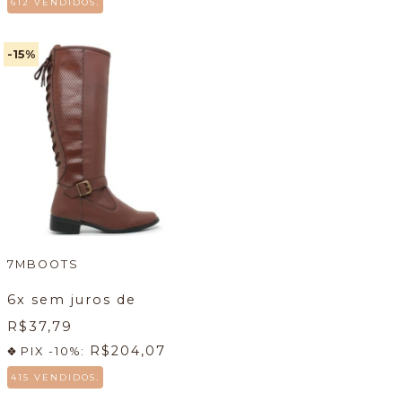
612 VENDIDOS.
-15
%
7MBOOTS
6
x sem juros de
R$37,79
R$204,07
PIX -10%:
415 VENDIDOS.