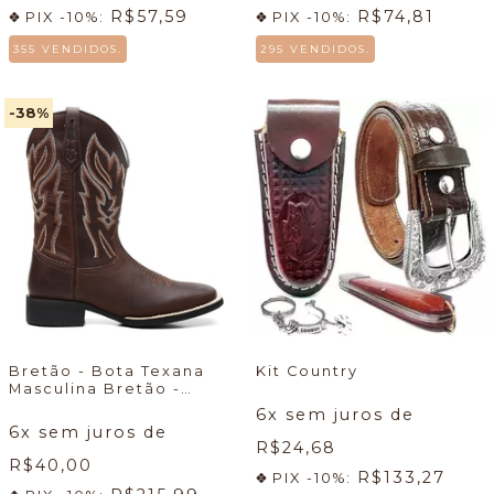
R$57,59
R$74,81
PIX -10%:
PIX -10%:
355 VENDIDOS.
295 VENDIDOS.
-38
%
Bretão - Bota Texana
Kit Country
Masculina Bretão -
Econômico + Meia +
6
x sem juros de
Cueca
🔥
6
x sem juros de
R$24,68
R$40,00
R$133,27
PIX -10%: