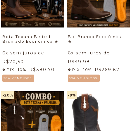
Bota Texana Belted
Boi Branco Econômica
Brumado Econômica
🔥
🔥
6
x sem juros de
6
x sem juros de
R$70,50
R$49,98
R$380,70
R$269,87
PIX -10%:
PIX -10%:
504 VENDIDOS.
504 VENDIDOS.
-20
%
-9
%