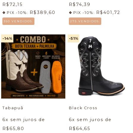
R$72,15
R$74,39
R$389,60
R$401,72
PIX -10%:
PIX -10%:
350 VENDIDOS.
275 VENDIDOS.
-14
%
-51
%
Tabapuã
Black Cross
6
x sem juros de
6
x sem juros de
R$65,80
R$64,65