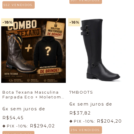
307 VENDIDOS.
552 VENDIDOS.
-18
%
-16
%
Bota Texana Masculina
7MBOOTS
Farpada Eco + Moletom
Misterioso country
6
x sem juros de
6
x sem juros de
R$37,82
R$54,45
R$204,20
PIX -10%:
R$294,02
PIX -10%:
294 VENDIDOS.