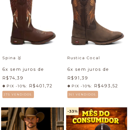
Spina
🥇
Rustica Cocal
6
x sem juros de
6
x sem juros de
R$74,39
R$91,39
R$401,72
R$493,52
PIX -10%:
PIX -10%:
275 VENDIDOS.
361 VENDIDOS.
-33
%