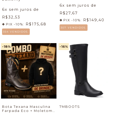
6
x sem juros de
6
x sem juros de
R$27,67
R$32,53
R$149,40
PIX -10%:
R$175,68
PIX -10%:
307 VENDIDOS.
354 VENDIDOS.
-18
%
-16
%
Bota Texana Masculina
7MBOOTS
Farpada Eco + Moletom
Misterioso country