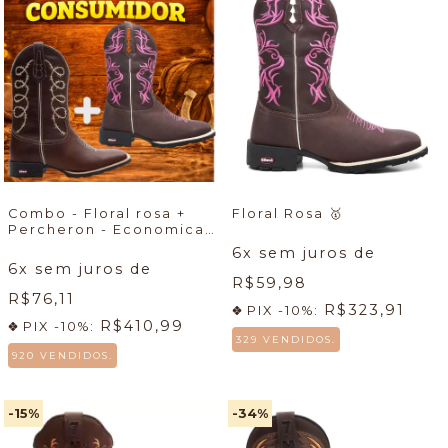
Combo - Floral rosa +
Floral Rosa
🥇
Percheron - Economicas
🔥
6
x sem juros de
6
x sem juros de
R$59,98
R$76,11
R$323,91
PIX -10%:
R$410,99
PIX -10%:
329 VENDIDOS.
920 VENDIDOS.
-15
%
-34
%