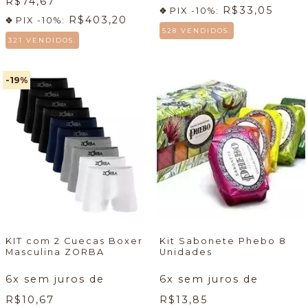
R$74,67
R$33,05
PIX -10%:
R$403,20
PIX -10%:
528 VENDIDOS.
321 VENDIDOS.
-19
%
KIT com 2 Cuecas Boxer
Kit Sabonete Phebo 8
Masculina ZORBA
Unidades
6
x sem juros de
6
x sem juros de
R$10,67
R$13,85