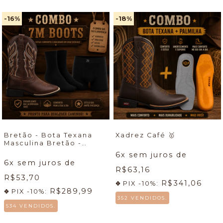
-16
%
-18
%
Bretão - Bota Texana
Xadrez Café
🥇
Masculina Bretão -
Econômico + Meia +
6
x sem juros de
Cueca
🔥
6
x sem juros de
R$63,16
R$53,70
R$341,06
PIX -10%:
R$289,99
PIX -10%:
352 VENDIDOS.
534 VENDIDOS.