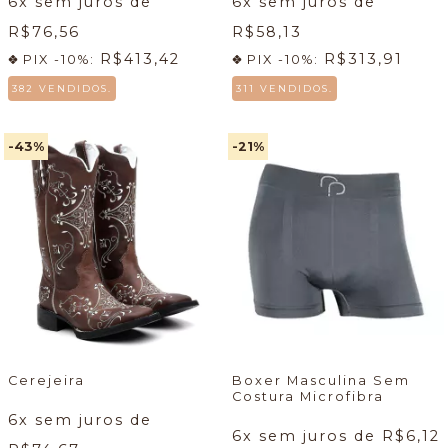
6
x sem juros de
6
x sem juros de
R$76,56
R$58,13
R$413,42
R$313,91
PIX -10%:
PIX -10%:
382 VENDIDOS.
311 VENDIDOS.
-43
%
-21
%
Cerejeira
Boxer Masculina Sem
Costura Microfibra
6
x sem juros de
6
x sem juros de
R$6,12