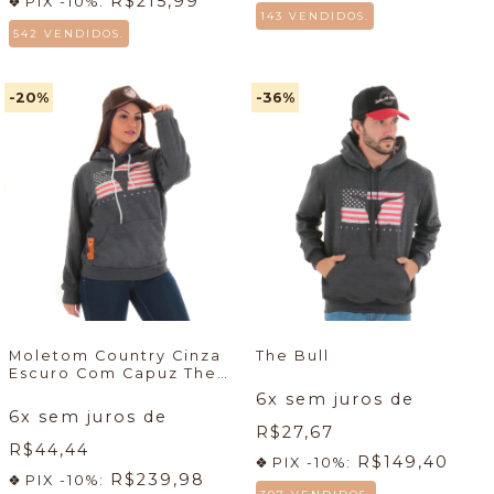
R$215,99
PIX -10%:
143 VENDIDOS.
542 VENDIDOS.
-20
%
-36
%
Moletom Country Cinza
The Bull
Escuro Com Capuz The
Bull Feminino
6
x sem juros de
6
x sem juros de
R$27,67
R$44,44
R$149,40
PIX -10%:
R$239,98
PIX -10%: