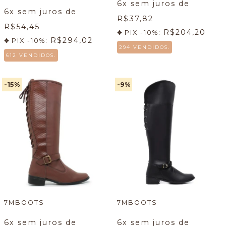
6
x sem juros de
6
x sem juros de
R$37,82
R$54,45
R$204,20
PIX -10%:
R$294,02
PIX -10%:
294 VENDIDOS.
612 VENDIDOS.
-15
%
-9
%
7MBOOTS
7MBOOTS
6
x sem juros de
6
x sem juros de