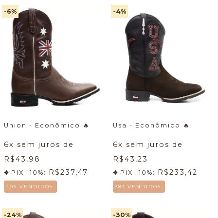
-6
%
-4
%
Union - Econômico
🔥
Usa - Econômico
🔥
6
x sem juros de
6
x sem juros de
R$43,98
R$43,23
R$237,47
R$233,42
PIX -10%:
PIX -10%:
405 VENDIDOS.
383 VENDIDOS.
-24
%
-30
%