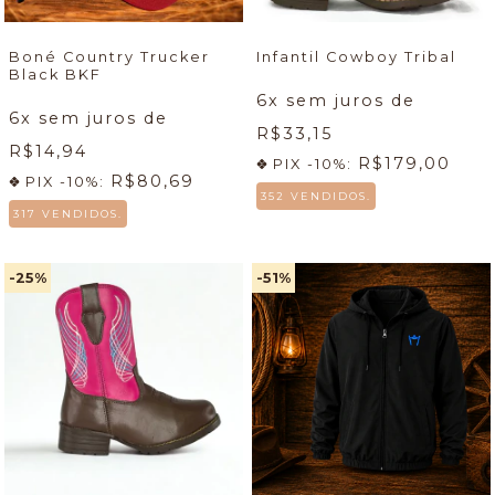
Boné Country Trucker
Infantil Cowboy Tribal
Black BKF
6
x sem juros de
6
x sem juros de
R$33,15
R$14,94
R$179,00
PIX -10%:
R$80,69
PIX -10%:
352 VENDIDOS.
317 VENDIDOS.
-25
%
-51
%