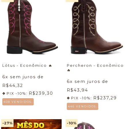
Lótus - Econômico
🔥
Percheron - Econômico
🔥
6
x sem juros de
6
x sem juros de
R$44,32
R$43,94
R$239,30
PIX -10%:
R$237,29
PIX -10%:
408 VENDIDOS.
446 VENDIDOS.
-27
%
-10
%