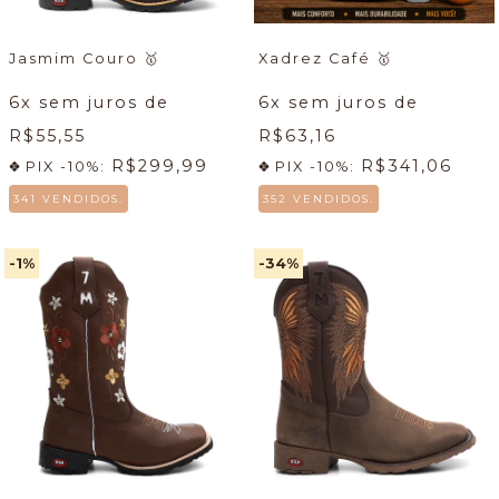
Jasmim Couro
🥇
Xadrez Café
🥇
6
x sem juros de
6
x sem juros de
R$55,55
R$63,16
R$299,99
R$341,06
PIX -10%:
PIX -10%:
341 VENDIDOS.
352 VENDIDOS.
-1
%
-34
%