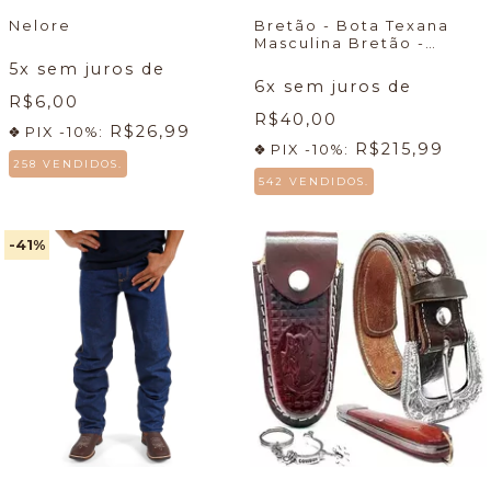
Nelore
Bretão - Bota Texana
Masculina Bretão -
Econômico + Meia +
5
x sem juros de
Cueca
🔥
6
x sem juros de
R$6,00
R$40,00
R$26,99
PIX -10%:
R$215,99
PIX -10%:
258 VENDIDOS.
542 VENDIDOS.
-41
%