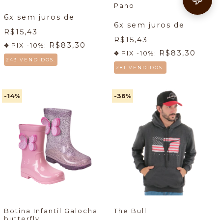
Pano
6
x sem juros de
6
x sem juros de
R$15,43
R$15,43
R$83,30
PIX -10%:
R$83,30
PIX -10%:
243 VENDIDOS.
281 VENDIDOS.
-14
%
-36
%
Botina Infantil Galocha
The Bull
butterfly