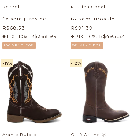
Rozzeli
Rustica Cocal
6
x sem juros de
6
x sem juros de
R$68,33
R$91,39
R$368,99
R$493,52
PIX -10%:
PIX -10%:
300 VENDIDOS.
361 VENDIDOS.
-17
%
-12
%
Arame Búfalo
Café Arame
🥇