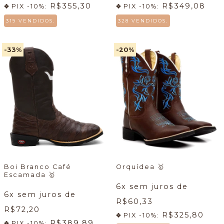
R$355,30
R$349,08
PIX -10%:
PIX -10%:
319 VENDIDOS.
328 VENDIDOS.
-33
%
-20
%
Boi Branco Café
Orquídea
🥇
Escamada
🥇
6
x sem juros de
6
x sem juros de
R$60,33
R$72,20
R$325,80
PIX -10%:
R$389,89
PIX -10%: