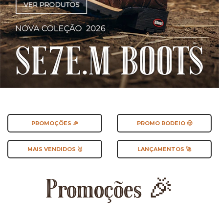
PROMOÇÕES 🎉
PROMO RODEIO 🤠
MAIS VENDIDOS 🥇
LANÇAMENTOS 🚀
Promoções 🎉