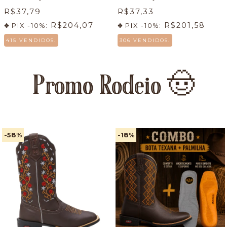
R$37,79
R$37,33
R$204,07
R$201,58
PIX -10%:
PIX -10%:
415 VENDIDOS.
306 VENDIDOS.
Promo Rodeio 🤠
-58
%
-18
%