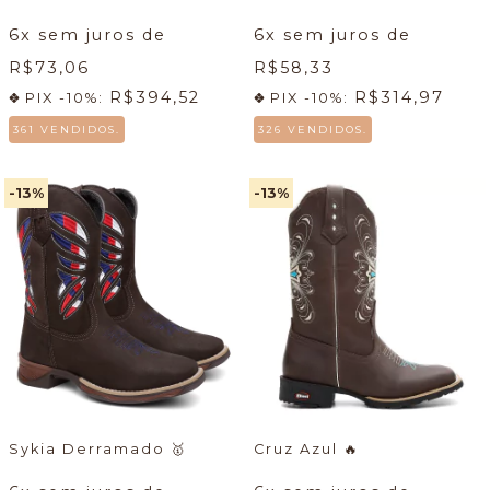
6
x sem juros de
6
x sem juros de
R$73,06
R$58,33
R$394,52
R$314,97
PIX -10%:
PIX -10%:
361 VENDIDOS.
326 VENDIDOS.
-13
%
-13
%
Sykia Derramado
🥇
Cruz Azul
🔥