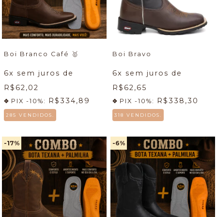
Boi Branco Café
🥇
Boi Bravo
6
x sem juros de
6
x sem juros de
R$62,02
R$62,65
R$334,89
R$338,30
PIX -10%:
PIX -10%:
285 VENDIDOS.
318 VENDIDOS.
-17
%
-6
%