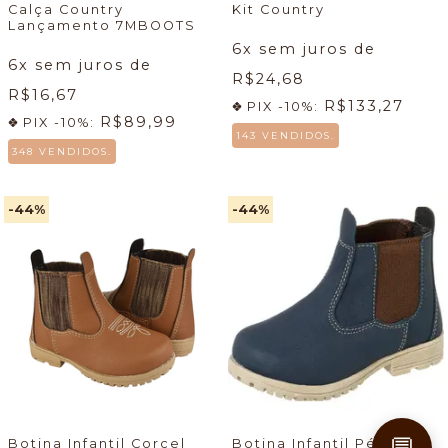
Calça Country
Kit Country
Lançamento 7MBOOTS
6
x sem juros de
6
x sem juros de
R$24,68
R$16,67
R$133,27
PIX -10%:
R$89,99
PIX -10%:
143 VENDIDOS.
348 VENDIDOS.
-44
%
-44
%
💬
Botina Infantil Corcel
Botina Infantil Pé de