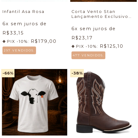
Infantil Asa Rosa
Corta Vento Stan
Lançamento Exclusivo
7mboots
🚀
6
x sem juros de
6
x sem juros de
R$33,15
R$23,17
R$179,00
PIX -10%:
R$125,10
PIX -10%:
297 VENDIDOS.
477 VENDIDOS.
-66
%
-38
%