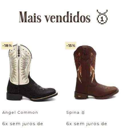
Mais vendidos 🥇
-18
%
-15
%
Angel Common
Spina
🥇
6
x sem juros de
6
x sem juros de