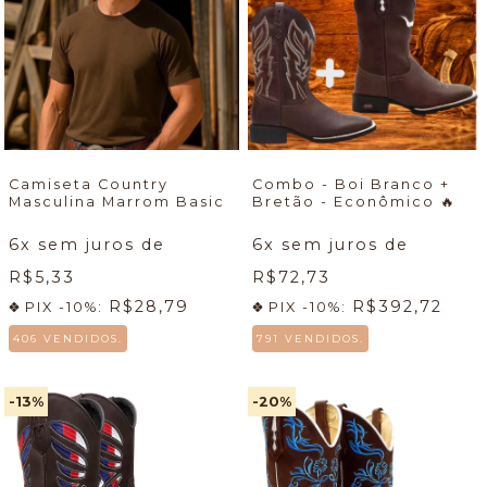
Camiseta Country
Combo - Boi Branco +
Masculina Marrom Basic
Bretão - Econômico
🔥
6
x sem juros de
6
x sem juros de
R$5,33
R$72,73
R$28,79
R$392,72
PIX -10%:
PIX -10%:
406 VENDIDOS.
791 VENDIDOS.
-13
%
-20
%