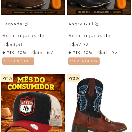
Farpada
🥇
Angry Bull
🥇
6
x sem juros de
6
x sem juros de
R$63,31
R$57,73
R$341,87
R$311,72
PIX -10%:
PIX -10%:
305 VENDIDOS.
331 VENDIDOS.
-71
%
-72
%