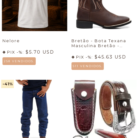
Nelore
Bretão - Bota Texana
Masculina Bretão -
Econômico + Meia +
$5.70 USD
PIX -%:
Cueca
🔥
$45.63 USD
PIX -%:
258 VENDIDOS.
511 VENDIDOS.
-41
%