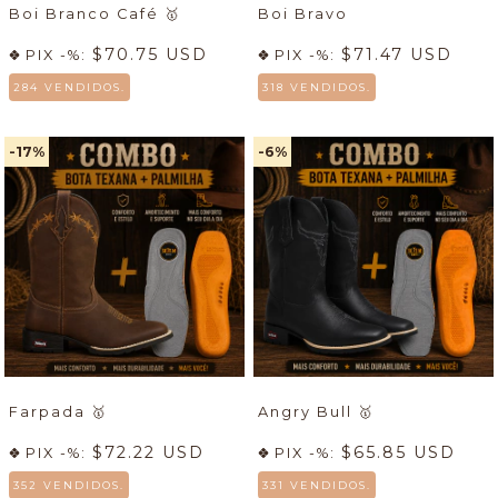
Boi Branco Café
🥇
Boi Bravo
$70.75 USD
$71.47 USD
PIX -%:
PIX -%:
284 VENDIDOS.
318 VENDIDOS.
-17
%
-6
%
Farpada
🥇
Angry Bull
🥇
$72.22 USD
$65.85 USD
PIX -%:
PIX -%:
352 VENDIDOS.
331 VENDIDOS.