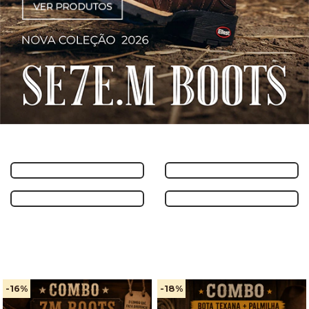
-16
%
-18
%