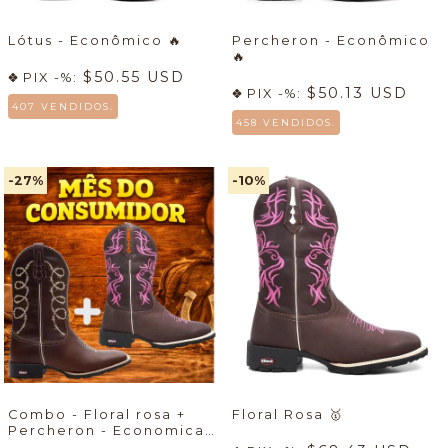
Lótus - Econômico
🔥
Percheron - Econômico
🔥
$50.55 USD
PIX -%:
$50.13 USD
PIX -%:
407 VENDIDOS.
458 VENDIDOS.
-27
%
-10
%
Combo - Floral rosa +
Floral Rosa
🥇
Percheron - Economicas
🔥