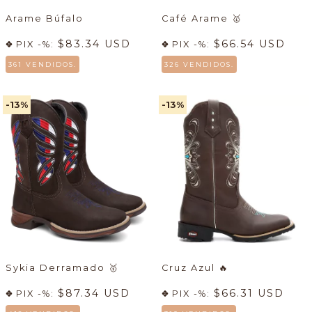
Arame Búfalo
Café Arame
🥇
$83.34 USD
$66.54 USD
PIX -%:
PIX -%:
361 VENDIDOS.
326 VENDIDOS.
-13
%
-13
%
Sykia Derramado
🥇
Cruz Azul
🔥
$87.34 USD
$66.31 USD
PIX -%:
PIX -%: