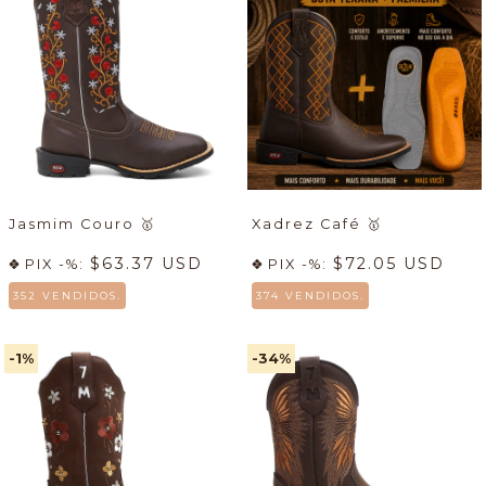
Jasmim Couro
🥇
Xadrez Café
🥇
$63.37 USD
$72.05 USD
PIX -%:
PIX -%:
352 VENDIDOS.
374 VENDIDOS.
-1
%
-34
%