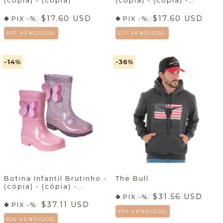
(cópia) - (cópia)
(cópia) - (cópia) -
(cópia)
$17.60 USD
$17.60 USD
PIX -%:
PIX -%:
437 VENDIDOS.
521 VENDIDOS.
-14
%
-36
%
Botina Infantil Brutinho -
The Bull
(cópia) - (cópia) -
(cópia) - (cópia)
$31.56 USD
PIX -%:
$37.11 USD
PIX -%:
494 VENDIDOS.
606 VENDIDOS.