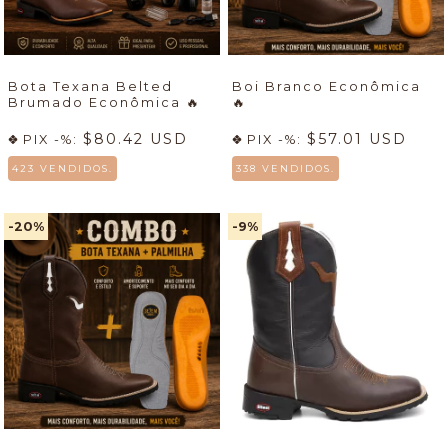
Bota Texana Belted
Boi Branco Econômica
Brumado Econômica
🔥
🔥
$80.42 USD
$57.01 USD
PIX -%:
PIX -%:
423 VENDIDOS.
338 VENDIDOS.
-20
%
-9
%