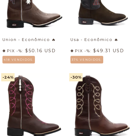
Union - Econômico
🔥
Usa - Econômico
🔥
$50.16 USD
$49.31 USD
PIX -%:
PIX -%:
418 VENDIDOS.
376 VENDIDOS.
-24
%
-30
%