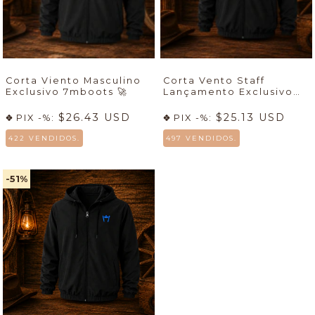
Corta Viento Masculino
Corta Vento Staff
Exclusivo 7mboots 🚀
Lançamento Exclusivo
7mboots
🚀
$26.43 USD
$25.13 USD
PIX -%:
PIX -%:
422 VENDIDOS.
497 VENDIDOS.
-51
%