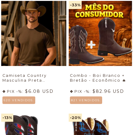
-33
%
Camiseta Country
Combo - Boi Branco +
Masculina Preta
Bretão - Econômico
🔥
Econômica - (cópia) -
(cópia)
$6.08 USD
$82.96 USD
PIX -%:
PIX -%:
620 VENDIDOS.
821 VENDIDOS.
-13
%
-20
%