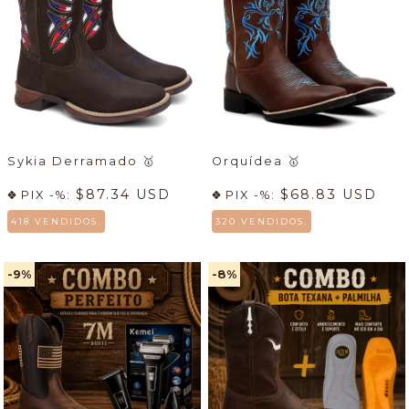
Sykia Derramado
🥇
Orquídea
🥇
$87.34 USD
$68.83 USD
PIX -%:
PIX -%:
418 VENDIDOS.
320 VENDIDOS.
-9
%
-8
%