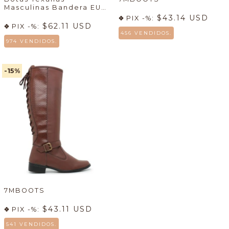
Masculinas Bandera EUA
+ Sudadera Country
$43.14 USD
PIX -%:
Masculina Gris Claro con
$62.11 USD
PIX -%:
Capucha Texas - (cópia)
456 VENDIDOS.
974 VENDIDOS.
-15
%
7MBOOTS
$43.11 USD
PIX -%:
541 VENDIDOS.