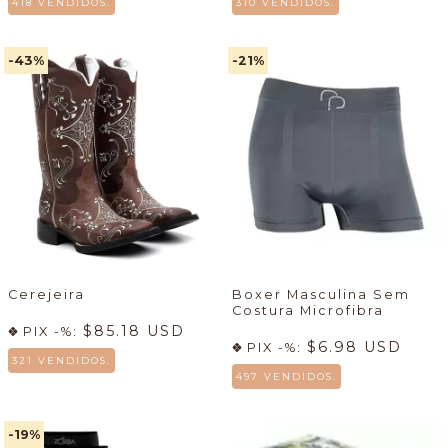
418 VENDIDOS.
310 VENDIDOS.
-43
%
-21
%
Cerejeira
Boxer Masculina Sem
Costura Microfibra
$85.18 USD
PIX -%:
$6.98 USD
PIX -%:
321 VENDIDOS.
497 VENDIDOS.
-19
%