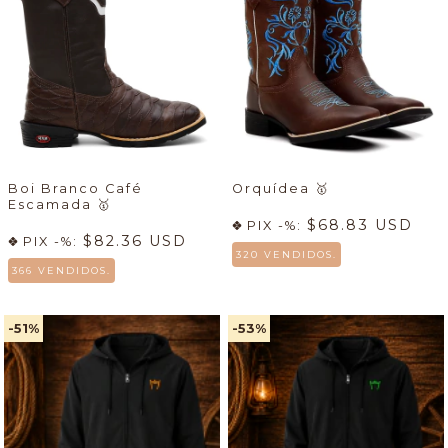
Boi Branco Café
Orquídea
🥇
Escamada
🥇
$68.83 USD
PIX -%:
$82.36 USD
PIX -%:
320 VENDIDOS.
366 VENDIDOS.
-51
%
-53
%