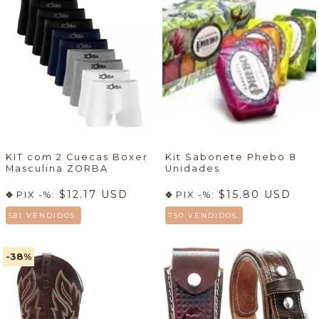
KIT com 2 Cuecas Boxer
Kit Sabonete Phebo 8
Masculina ZORBA
Unidades
$12.17 USD
$15.80 USD
PIX -%:
PIX -%:
581 VENDIDOS.
750 VENDIDOS.
-38
%