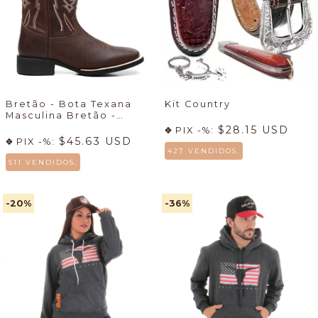
Bretão - Bota Texana
Kit Country
Masculina Bretão -
Econômico + Meia +
$28.15 USD
PIX -%:
Cueca
🔥
$45.63 USD
PIX -%:
427 VENDIDOS.
511 VENDIDOS.
-20
%
-36
%