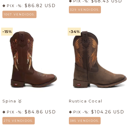
$68.43 USD
PIX -%:
$86.82 USD
PIX -%:
329 VENDIDOS.
1067 VENDIDOS.
-15
%
-34
%
Spina
🥇
Rustica Cocal
$84.86 USD
$104.26 USD
PIX -%:
PIX -%:
275 VENDIDOS.
385 VENDIDOS.