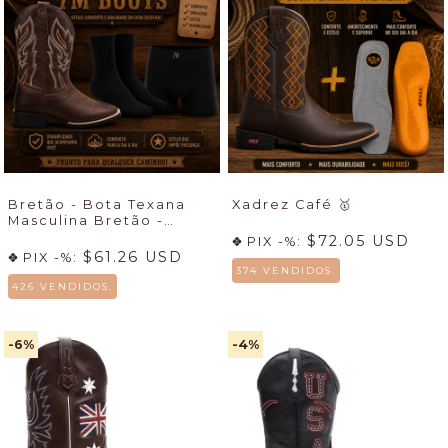
Bretão - Bota Texana
Xadrez Café
🥇
Masculina Bretão -
Econômico + Meia +
$72.05 USD
PIX -%:
Cueca
🔥
$61.26 USD
PIX -%:
374 VENDIDOS.
426 VENDIDOS.
-6
%
-4
%