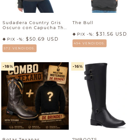
Sudadera Country Gris
The Bull
Oscuro con Capucha The
Bull Femenino
$31.56 USD
PIX -%:
$50.69 USD
PIX -%:
494 VENDIDOS.
572 VENDIDOS.
-18
%
-16
%
Botas Texanas
7MBOOTS