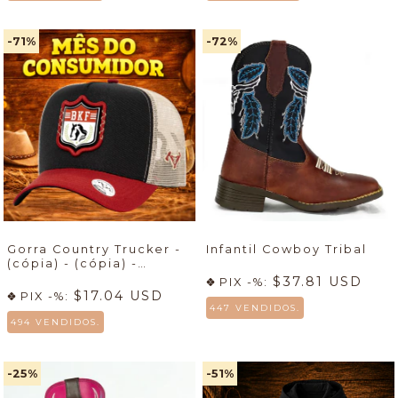
-71
%
-72
%
Gorra Country Trucker -
Infantil Cowboy Tribal
(cópia) - (cópia) -
(cópia)
$37.81 USD
PIX -%:
$17.04 USD
PIX -%:
447 VENDIDOS.
494 VENDIDOS.
-25
%
-51
%