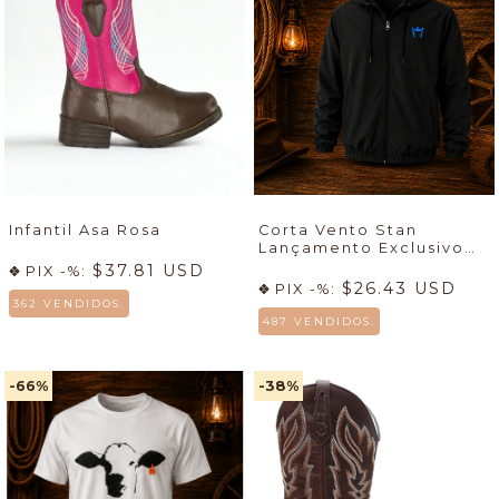
Infantil Asa Rosa
Corta Vento Stan
Lançamento Exclusivo
7mboots
🚀
$37.81 USD
PIX -%:
$26.43 USD
PIX -%:
362 VENDIDOS.
487 VENDIDOS.
-66
%
-38
%