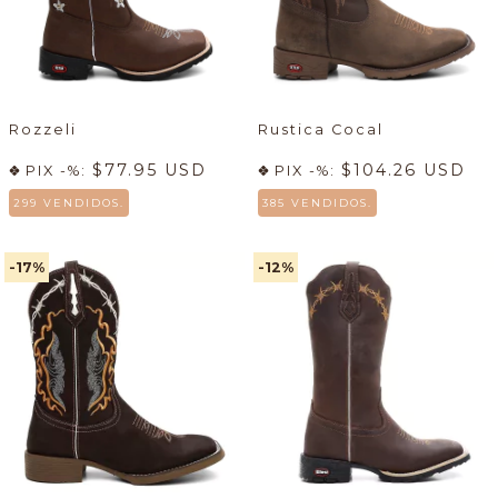
Rozzeli
Rustica Cocal
$77.95 USD
$104.26 USD
PIX -%:
PIX -%:
299 VENDIDOS.
385 VENDIDOS.
-17
%
-12
%