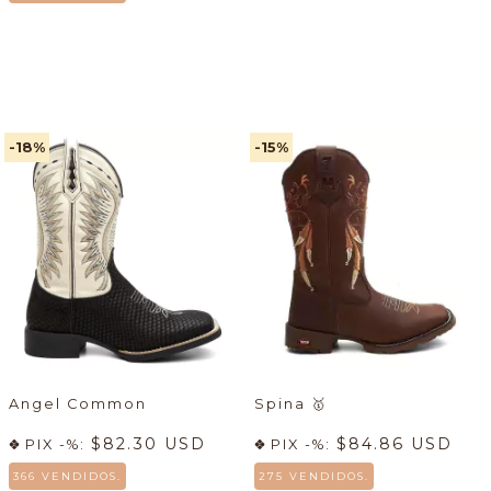
-18
%
-15
%
Angel Common
Spina
🥇
$82.30 USD
$84.86 USD
PIX -%:
PIX -%:
366 VENDIDOS.
275 VENDIDOS.