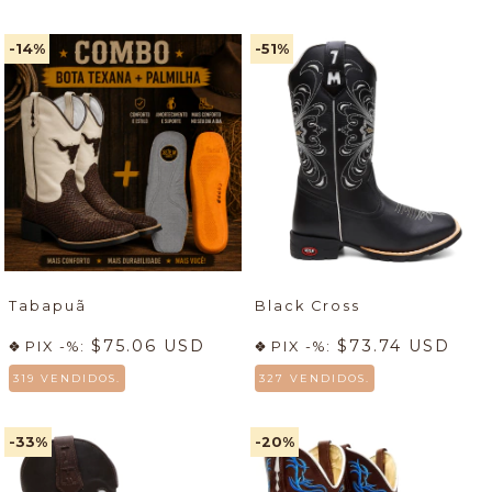
-14
%
-51
%
Tabapuã
Black Cross
$75.06 USD
$73.74 USD
PIX -%:
PIX -%:
319 VENDIDOS.
327 VENDIDOS.
-33
%
-20
%