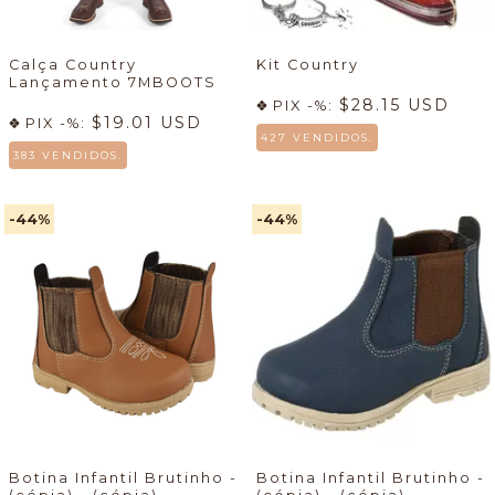
Calça Country
Kit Country
Lançamento 7MBOOTS
$28.15 USD
PIX -%:
$19.01 USD
PIX -%:
427 VENDIDOS.
383 VENDIDOS.
-44
%
-44
%
Botina Infantil Brutinho -
Botina Infantil Brutinho -