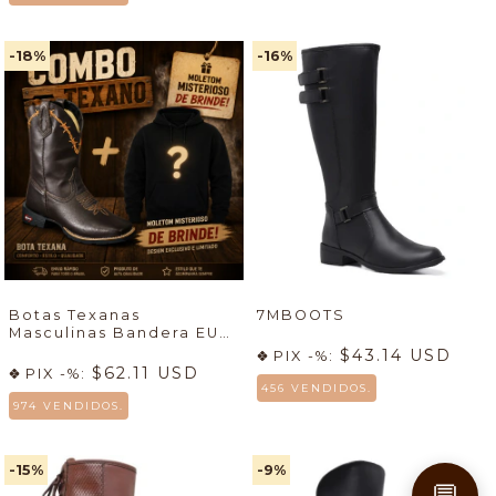
-18
%
-16
%
Botas Texanas
7MBOOTS
Masculinas Bandera EUA
+ Sudadera Country
$43.14 USD
PIX -%:
Masculina Gris Claro con
$62.11 USD
PIX -%:
Capucha Texas - (cópia)
456 VENDIDOS.
974 VENDIDOS.
-15
%
-9
%
💬