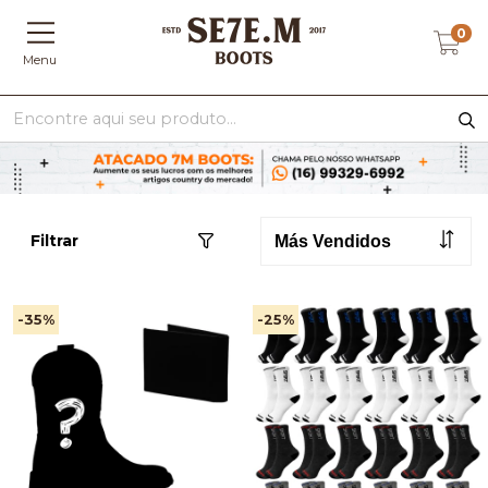
0
Menu
Filtrar
-35
%
-25
%