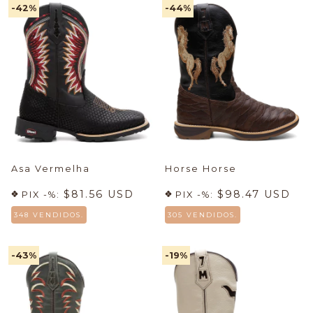
-42
%
-44
%
Asa Vermelha
Horse Horse
$81.56 USD
$98.47 USD
PIX -%:
PIX -%:
348 VENDIDOS.
305 VENDIDOS.
-43
%
-19
%