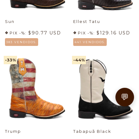
Sun
Ellest Tatu
$90.77 USD
$129.16 USD
PIX -%:
PIX -%:
383 VENDIDOS.
441 VENDIDOS.
-33
%
-44
%
💬
Trump
Tabapuã Black