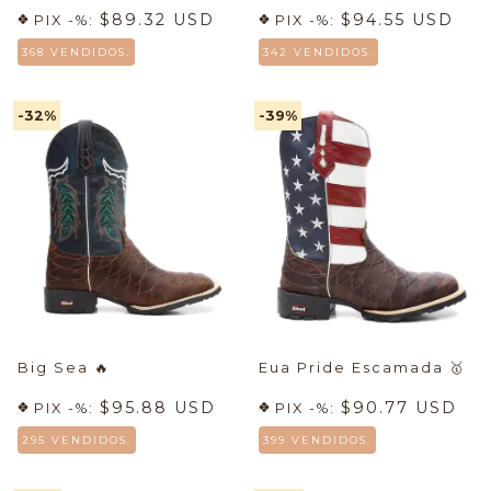
$89.32 USD
$94.55 USD
PIX -%:
PIX -%:
368 VENDIDOS.
342 VENDIDOS.
-32
%
-39
%
Big Sea
🔥
Eua Pride Escamada
🥇
$95.88 USD
$90.77 USD
PIX -%:
PIX -%:
295 VENDIDOS.
399 VENDIDOS.