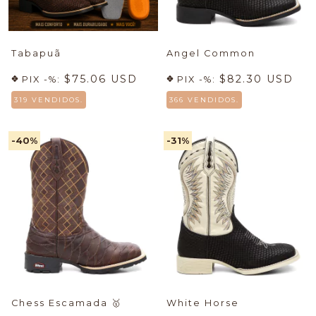
Tabapuã
Angel Common
$75.06 USD
$82.30 USD
PIX -%:
PIX -%:
319 VENDIDOS.
366 VENDIDOS.
-40
%
-31
%
Chess Escamada
🥇
White Horse