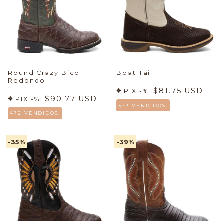
Round Crazy Bico
Boat Tail
Redondo
$81.75 USD
PIX -%:
$90.77 USD
PIX -%:
373 VENDIDOS.
472 VENDIDOS.
-35
%
-39
%