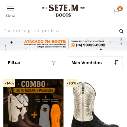
0
Menu
Filtrar
-14
%
-18
%