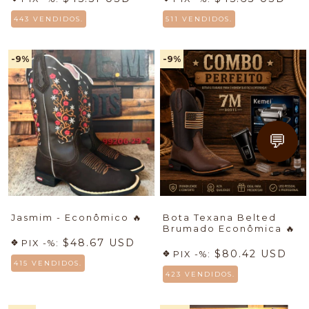
443 VENDIDOS.
511 VENDIDOS.
-9
%
-9
%
💬
Jasmim - Econômico
🔥
Bota Texana Belted
Brumado Econômica
🔥
$48.67 USD
PIX -%:
$80.42 USD
PIX -%:
415 VENDIDOS.
423 VENDIDOS.