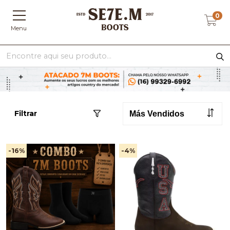
0
Menu
Filtrar
-16
%
-4
%