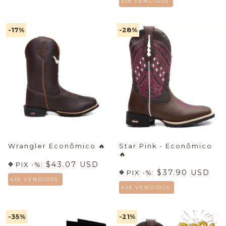
338 VENDIDOS.
-17
%
-28
%
Wrangler Econômico
🔥
Star Pink - Econômico
🔥
$43.07 USD
PIX -%:
$37.90 USD
PIX -%:
435 VENDIDOS.
425 VENDIDOS.
-35
%
-21
%