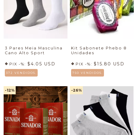
3 Pares Meia Masculina
Kit Sabonete Phebo 8
Cano Alto Sport
Unidades
$4.05 USD
$15.80 USD
PIX -%:
PIX -%:
372 VENDIDOS.
750 VENDIDOS.
-12
%
-26
%