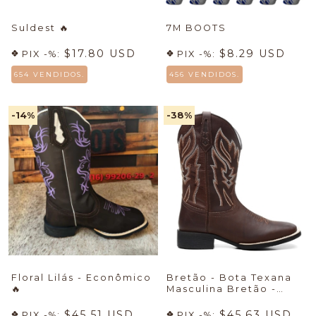
Suldest
🔥
7M BOOTS
$17.80 USD
$8.29 USD
PIX -%:
PIX -%:
654 VENDIDOS.
456 VENDIDOS.
-14
%
-38
%
Floral Lilás - Econômico
Bretão - Bota Texana
🔥
Masculina Bretão -
Econômico + Meia +
Cueca
🔥
$45.51 USD
$45.63 USD
PIX -%:
PIX -%: