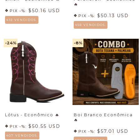
🔥
$50.16 USD
PIX -%:
$50.13 USD
PIX -%:
418 VENDIDOS.
458 VENDIDOS.
-24
%
-8
%
Lótus - Econômico
🔥
Boi Branco Econômica
🔥
$50.55 USD
PIX -%:
$57.01 USD
PIX -%:
407 VENDIDOS.