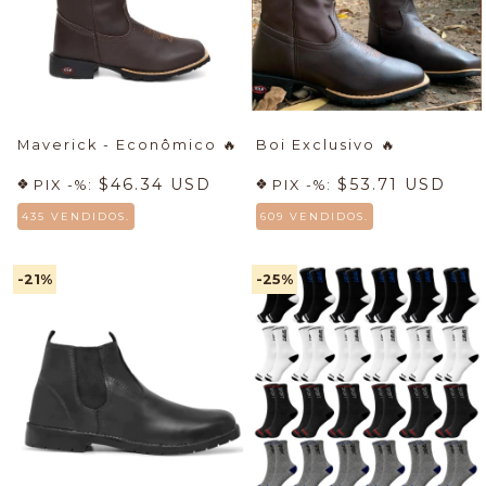
Maverick - Econômico
🔥
Boi Exclusivo
🔥
$46.34 USD
$53.71 USD
PIX -%:
PIX -%:
435 VENDIDOS.
609 VENDIDOS.
-21
%
-25
%