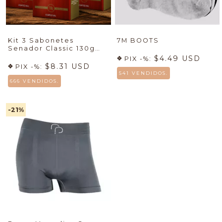
Kit 3 Sabonetes
7M BOOTS
Senador Classic 130g
Fragrância Amadeirada
$4.49 USD
PIX -%:
$8.31 USD
PIX -%:
541 VENDIDOS.
666 VENDIDOS.
-21
%