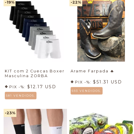
-19
%
-22
%
KIT com 2 Cuecas Boxer
Arame Farpada
🔥
Masculina ZORBA
$51.31 USD
PIX -%:
$12.17 USD
PIX -%:
693 VENDIDOS.
581 VENDIDOS.
-23
%