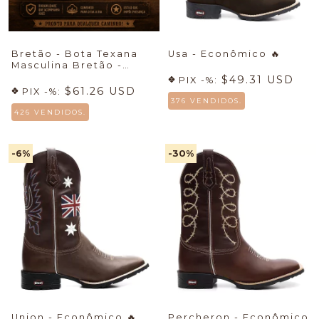
Bretão - Bota Texana
Usa - Econômico
🔥
Masculina Bretão -
Econômico + Meia +
$49.31 USD
PIX -%:
Cueca
🔥
$61.26 USD
PIX -%:
376 VENDIDOS.
426 VENDIDOS.
-6
%
-30
%
Union - Econômico
🔥
Percheron - Econômico