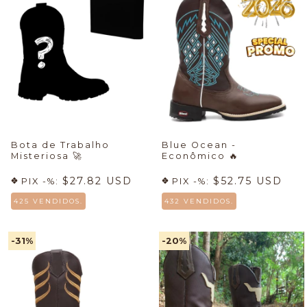
Bota de Trabalho
Blue Ocean -
Misteriosa
🚀
Econômico
🔥
$27.82 USD
$52.75 USD
PIX -%:
PIX -%:
425 VENDIDOS.
432 VENDIDOS.
-31
%
-20
%