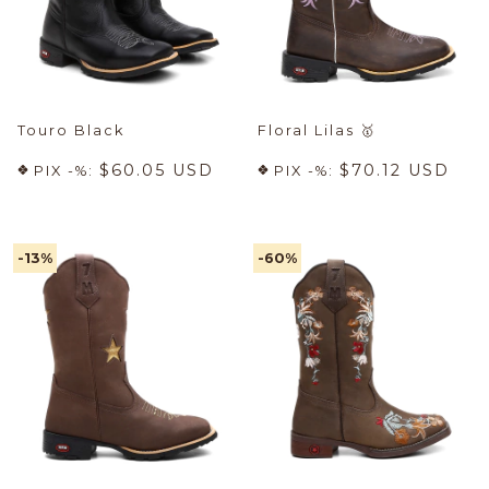
Touro Black
Floral Lilas
🥇
$60.05 USD
$70.12 USD
PIX -%:
PIX -%:
-13
%
-60
%