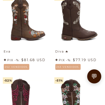
Eva
Diva
🔥
$81.68 USD
$77.19 USD
PIX -%:
PIX -%:
252 VENDIDOS.
263 VENDIDOS.
💬
-52
%
-51
%