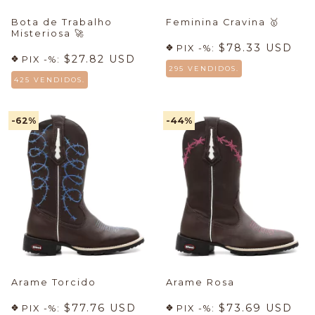
Bota de Trabalho
Feminina Cravina
🥇
Misteriosa
🚀
$78.33 USD
PIX -%:
$27.82 USD
PIX -%:
295 VENDIDOS.
425 VENDIDOS.
-62
%
-44
%
Arame Torcido
Arame Rosa
$77.76 USD
$73.69 USD
PIX -%:
PIX -%: