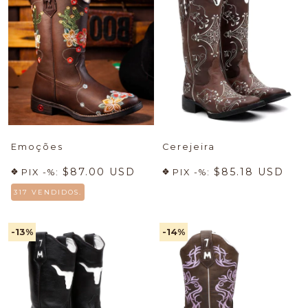
Emoções
Cerejeira
$87.00 USD
$85.18 USD
PIX -%:
PIX -%:
317 VENDIDOS.
-13
%
-14
%