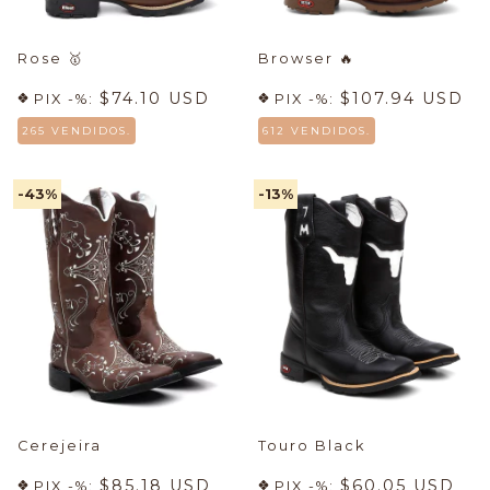
Rose
🥇
Browser
🔥
$74.10 USD
$107.94 USD
PIX -%:
PIX -%:
265 VENDIDOS.
612 VENDIDOS.
-43
%
-13
%
Cerejeira
Touro Black
$85.18 USD
$60.05 USD
PIX -%:
PIX -%: