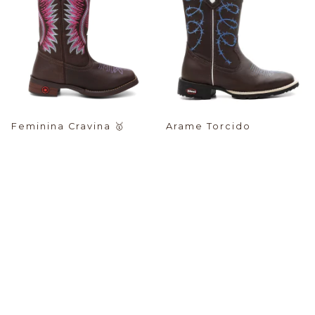
Feminina Cravina
🥇
Arame Torcido
$78.33 USD
$77.76 USD
PIX -%:
PIX -%:
-44
%