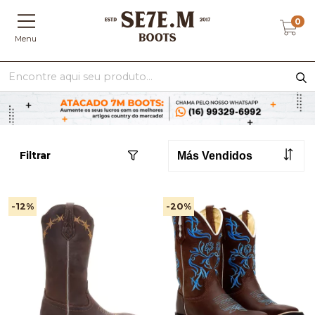
0
Menu
Filtrar
-12
%
-20
%