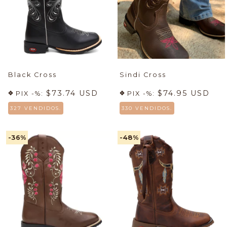
Black Cross
Sindi Cross
$73.74 USD
$74.95 USD
PIX -%:
PIX -%:
327 VENDIDOS.
330 VENDIDOS.
-36
%
-48
%