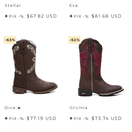
Stellar
Eva
$67.82 USD
$81.68 USD
PIX -%:
PIX -%:
-63
%
-52
%
Diva
🔥
Glicínia
$77.19 USD
$73.74 USD
PIX -%:
PIX -%: