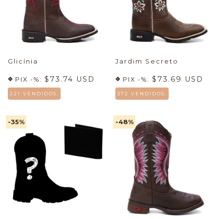
Glicínia
Jardim Secreto
$73.74 USD
$73.69 USD
PIX -%:
PIX -%:
221 VENDIDOS.
372 VENDIDOS.
-35
%
-48
%