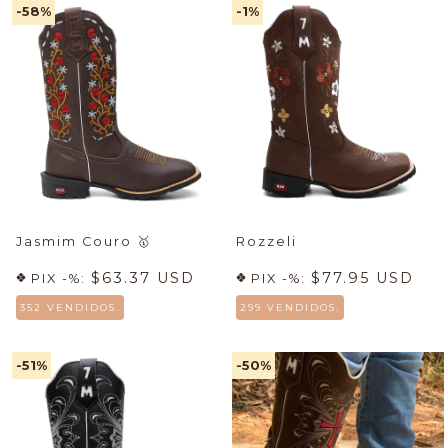
-58
%
-1
%
Jasmim Couro
🥇
Rozzeli
$63.37 USD
$77.95 USD
PIX -%:
PIX -%:
352 VENDIDOS.
299 VENDIDOS.
-51
%
-50
%