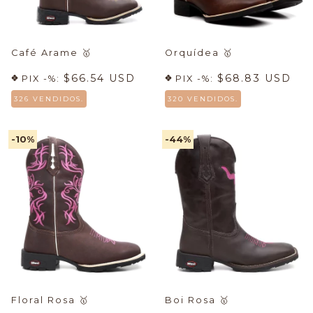
Café Arame
🥇
Orquídea
🥇
$66.54 USD
$68.83 USD
PIX -%:
PIX -%:
326 VENDIDOS.
320 VENDIDOS.
-10
%
-44
%
Floral Rosa
🥇
Boi Rosa
🥇