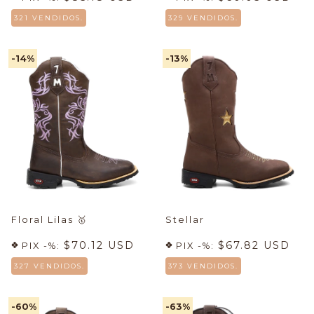
321 VENDIDOS.
329 VENDIDOS.
-14
%
-13
%
Floral Lilas
🥇
Stellar
$70.12 USD
$67.82 USD
PIX -%:
PIX -%:
327 VENDIDOS.
373 VENDIDOS.
-60
%
-63
%