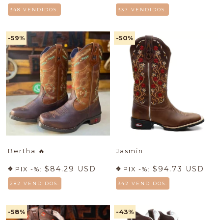
348 VENDIDOS.
337 VENDIDOS.
-59
%
-50
%
Bertha
🔥
Jasmin
$84.29 USD
$94.73 USD
PIX -%:
PIX -%:
282 VENDIDOS.
342 VENDIDOS.
-58
%
-43
%