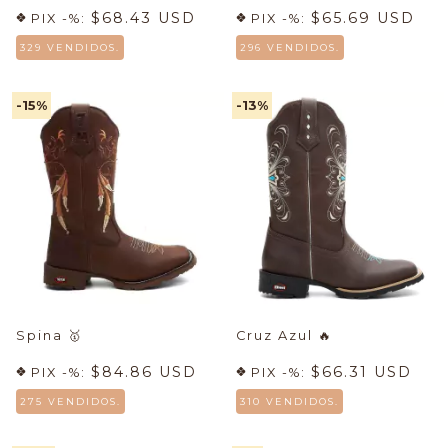
$68.43 USD
$65.69 USD
PIX -%:
PIX -%:
329 VENDIDOS.
296 VENDIDOS.
-15
%
-13
%
Spina
🥇
Cruz Azul
🔥
$84.86 USD
$66.31 USD
PIX -%:
PIX -%:
275 VENDIDOS.
310 VENDIDOS.