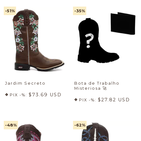
-51
%
-35
%
Jardim Secreto
Bota de Trabalho
Misteriosa
🚀
$73.69 USD
PIX -%:
$27.82 USD
PIX -%:
-48
%
-62
%