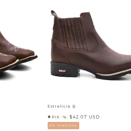
Estrelícia
🥇
$42.07 USD
PIX -%:
378 VENDIDOS.