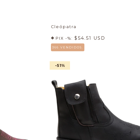
Cleópatra
$54.51 USD
PIX -%:
366 VENDIDOS.
-51
%