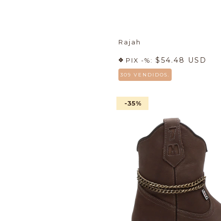
Rajah
$54.48 USD
PIX -%:
309 VENDIDOS.
-35
%