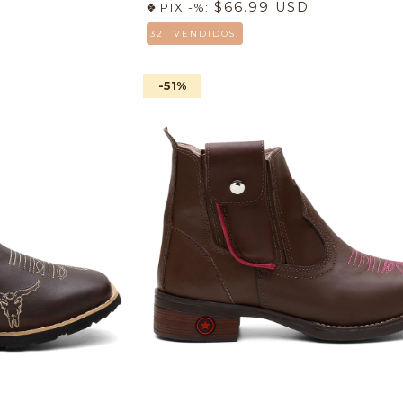
$66.99 USD
PIX -%:
321 VENDIDOS.
-51
%