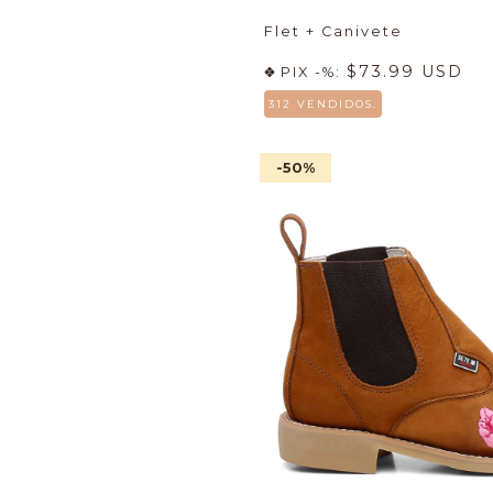
Flet + Canivete
$73.99 USD
PIX -%:
312 VENDIDOS.
-50
%