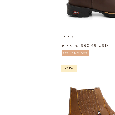
Emmy
$80.49 USD
PIX -%:
265 VENDIDOS.
-51
%