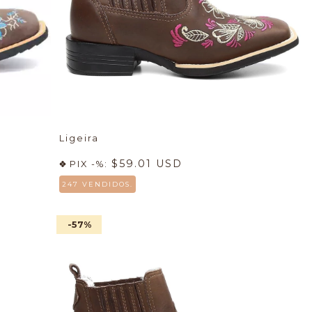
Ligeira
$59.01 USD
PIX -%:
247 VENDIDOS.
-57
%