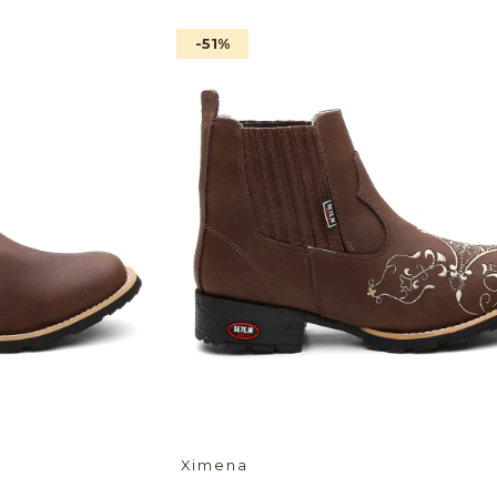
-51
%
Ximena