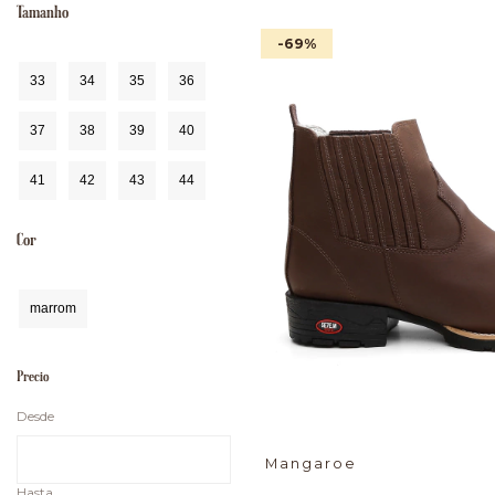
Tamanho
-69
%
33
34
35
36
37
38
39
40
41
42
43
44
Cor
marrom
Precio
Desde
Mangaroe
Hasta