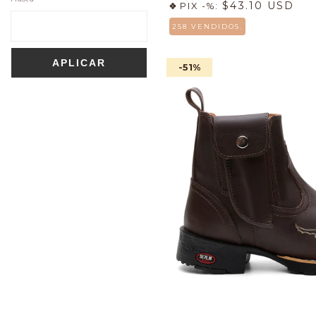
$43.10 USD
PIX -%:
258 VENDIDOS.
APLICAR
-51
%