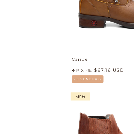
Caribe
$67.16 USD
PIX -%:
318 VENDIDOS.
-51
%