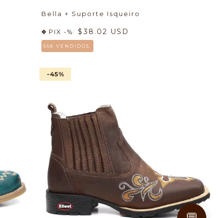
Bella + Suporte Isqueiro
$38.02 USD
PIX -%:
568 VENDIDOS.
-45
%
💬