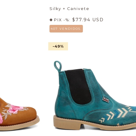
Silky + Canivete
$77.94 USD
PIX -%:
407 VENDIDOS.
-49
%