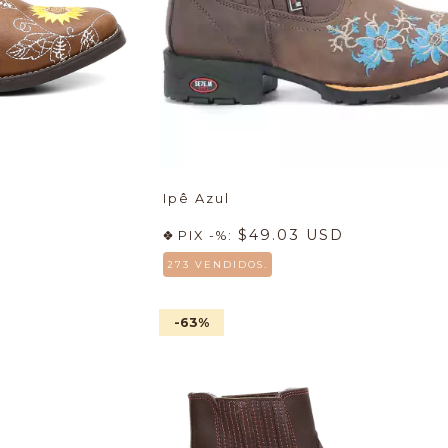
Ipê Azul
$49.03 USD
PIX -%:
273 VENDIDOS.
-63
%