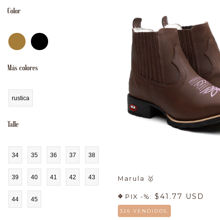
Color
Más colores
rustica
Talle
34
35
36
37
38
39
40
41
42
43
Marula
🥇
$41.77 USD
PIX -%:
44
45
326 VENDIDOS.