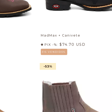
MadMax + Canivete
$74.70 USD
PIX -%:
316 VENDIDOS.
-53
%