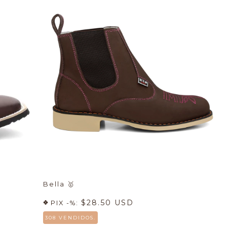
Bella
🥇
$28.50 USD
PIX -%:
308 VENDIDOS.