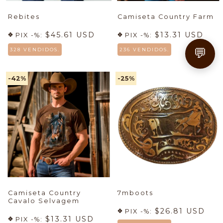
Rebites
Camiseta Country Farm
$45.61 USD
$13.31 USD
PIX -%:
PIX -%:
💬
328 VENDIDOS.
236 VENDIDOS.
-42
%
-25
%
Camiseta Country
7mboots
Cavalo Selvagem
$26.81 USD
PIX -%:
$13.31 USD
PIX -%: