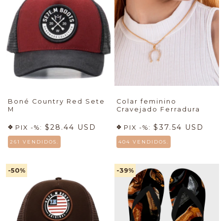
Boné Country Red Sete
Colar feminino
M
Cravejado Ferradura
$28.44 USD
$37.54 USD
PIX -%:
PIX -%:
261 VENDIDOS.
404 VENDIDOS.
-50
%
-39
%