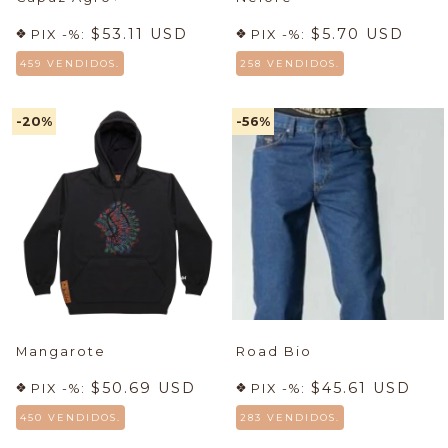
$53.11 USD
$5.70 USD
PIX -%:
PIX -%:
459 VENDIDOS.
258 VENDIDOS.
-20
%
-56
%
Mangarote
Road Bio
$50.69 USD
$45.61 USD
PIX -%:
PIX -%:
450 VENDIDOS.
283 VENDIDOS.