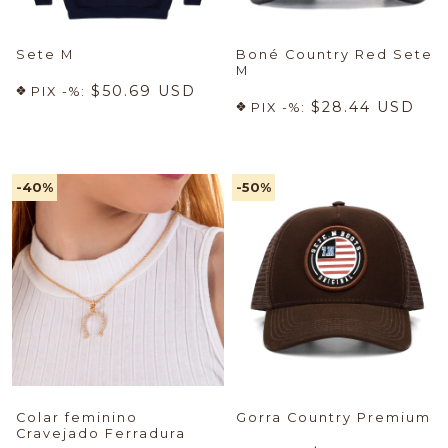
Sete M
Boné Country Red Sete
M
$50.69 USD
PIX -%:
$28.44 USD
PIX -%:
-40
%
-50
%
Colar feminino
Gorra Country Premium
Cravejado Ferradura