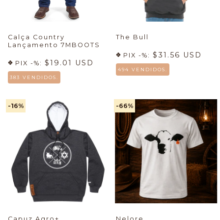
Calça Country
The Bull
Lançamento 7MBOOTS
$31.56 USD
PIX -%:
$19.01 USD
PIX -%:
494 VENDIDOS.
383 VENDIDOS.
-16
%
-66
%
Capuz Agro+
Nelore