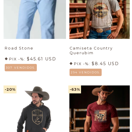
Road Stone
Camiseta Country
Querubim
$45.61 USD
PIX -%:
$8.45 USD
PIX -%:
307 VENDIDOS.
294 VENDIDOS.
-20
%
-63
%