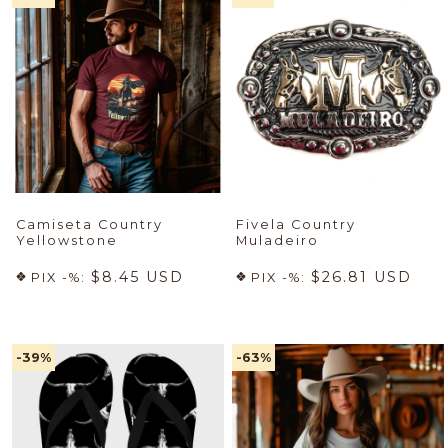
Camiseta Country
Fivela Country
Yellowstone
Muladeiro
$8.45 USD
$26.81 USD
PIX -%:
PIX -%:
-39
%
-63
%