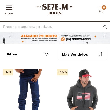
0
Menu
Filtrar
-41
%
-36
%