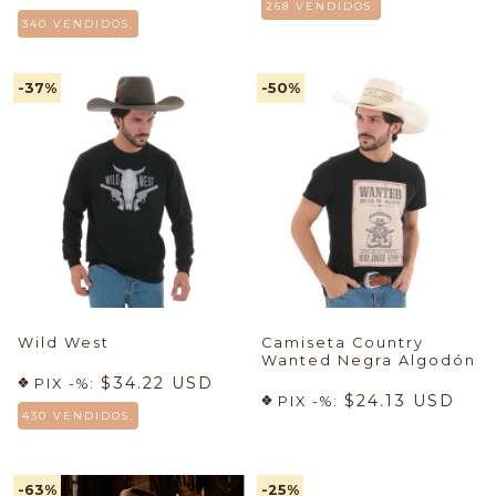
268 VENDIDOS.
340 VENDIDOS.
-37
%
-50
%
Wild West
Camiseta Country
Wanted Negra Algodón
$34.22 USD
PIX -%:
$24.13 USD
PIX -%:
430 VENDIDOS.
-63
%
-25
%