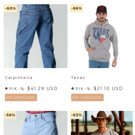
-60
%
-66
%
Carpinteira
Texas
$41.29 USD
$21.10 USD
PIX -%:
PIX -%:
317 VENDIDOS.
546 VENDIDOS.
-56
%
-63
%