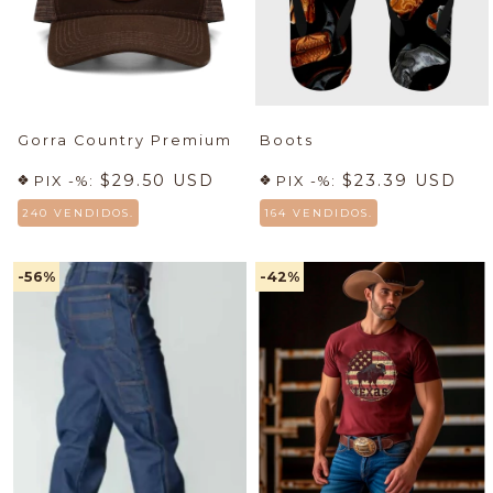
Gorra Country Premium
Boots
$29.50 USD
$23.39 USD
PIX -%:
PIX -%:
240 VENDIDOS.
164 VENDIDOS.
-56
%
-42
%