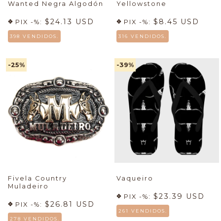
Wanted Negra Algodón
Yellowstone
$24.13 USD
$8.45 USD
PIX -%:
PIX -%:
398 VENDIDOS.
316 VENDIDOS.
-25
%
-39
%
Fivela Country
Vaqueiro
Muladeiro
$23.39 USD
PIX -%:
$26.81 USD
PIX -%:
261 VENDIDOS.
278 VENDIDOS.