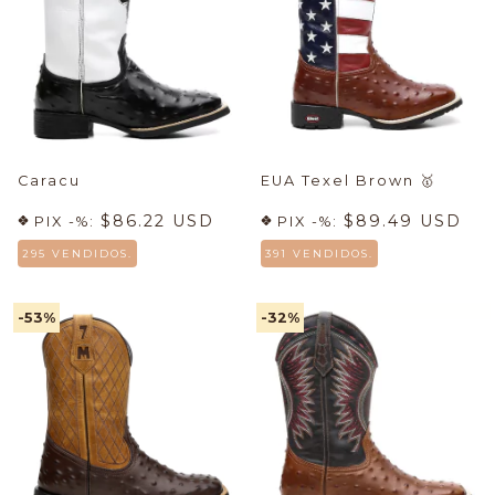
Caracu
EUA Texel Brown
🥇
$86.22 USD
$89.49 USD
PIX -%:
PIX -%:
295 VENDIDOS.
391 VENDIDOS.
-53
%
-32
%