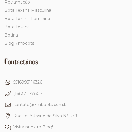
Reclamação
Bota Texana Masculina
Bota Texana Feminina
Bota Texana
Botina
Blog 7mboots
Contactános
5516993116326
(16) 3711-7807
contato@7mboots.com.br
Rua José Josué da Silva Nº1579
Visita nuestro Blog!