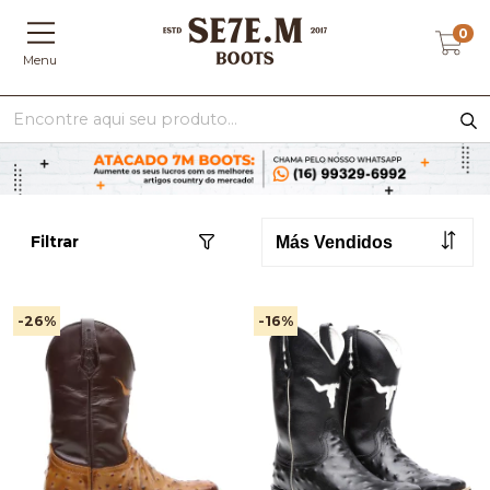
0
Menu
Filtrar
-26
%
-16
%