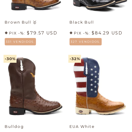
Brown Bull
🥇
Black Bull
$79.57 USD
$84.29 USD
PIX -%:
PIX -%:
331 VENDIDOS.
327 VENDIDOS.
-30
%
-32
%
Bulldog
EUA White