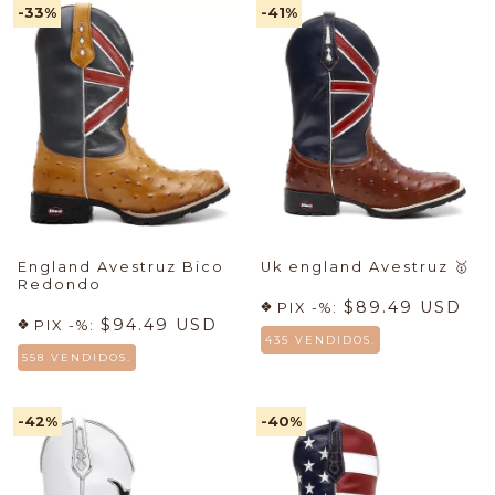
-33
%
-41
%
England Avestruz Bico
Uk england Avestruz
🥇
Redondo
$89.49 USD
PIX -%:
$94.49 USD
PIX -%:
435 VENDIDOS.
558 VENDIDOS.
-42
%
-40
%