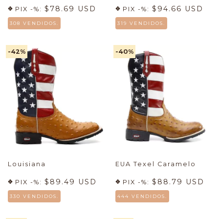
$78.69 USD
$94.66 USD
PIX -%:
PIX -%:
308 VENDIDOS.
319 VENDIDOS.
-42
%
-40
%
Louisiana
EUA Texel Caramelo
$89.49 USD
$88.79 USD
PIX -%:
PIX -%:
330 VENDIDOS.
444 VENDIDOS.