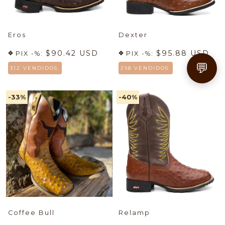
Eros
Dexter
$90.42 USD
$95.88 USD
PIX -%:
PIX -%:
💬
312 VENDIDOS.
298 VENDIDOS.
-33
%
-40
%
Coffee Bull
Relamp