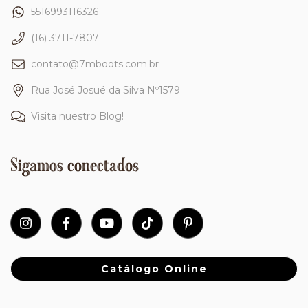
5516993116326
(16) 3711-7807
contato@7mboots.com.br
Rua José Josué da Silva Nº1579
Visita nuestro Blog!
Sigamos conectados
Catálogo Online