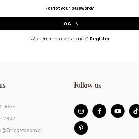
Forgot your password?
LOG IN
Não tem uma conta ainda?
Register
us
Follow us
3116326
11-7807
to@7mboots.com.br