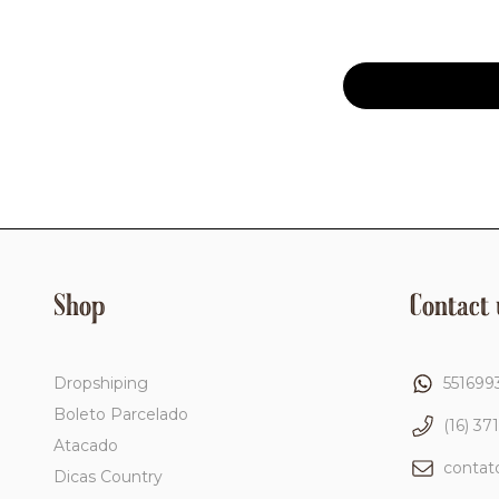
Shop
Contact 
Dropshiping
551699
Boleto Parcelado
(16) 37
Atacado
conta
Dicas Country