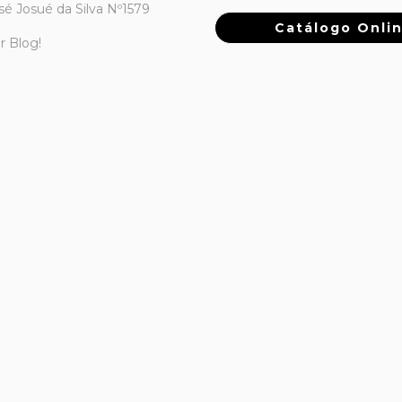
sé Josué da Silva Nº1579
Catálogo Onli
ur Blog!