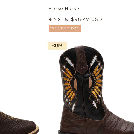
Horse Horse
$98.47 USD
PIX -%:
279 VENDIDOS.
-35
%