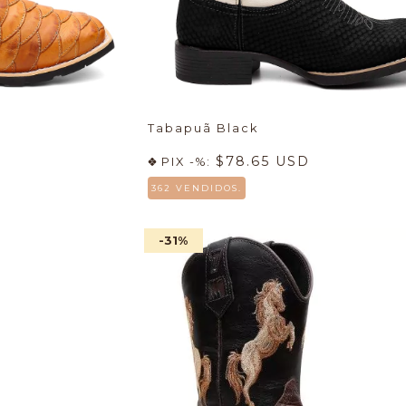
Tabapuã Black
$78.65 USD
PIX -%:
362 VENDIDOS.
-31
%