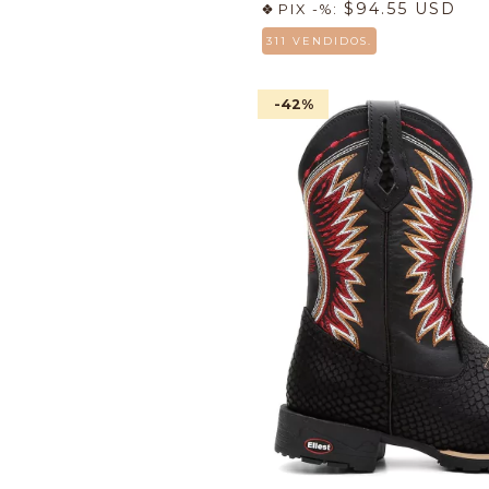
$94.55 USD
PIX -%:
311 VENDIDOS.
-42
%