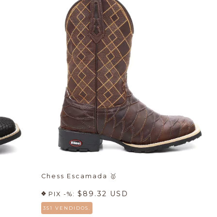
Chess Escamada
🥇
$89.32 USD
PIX -%:
351 VENDIDOS.