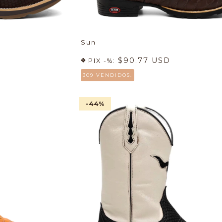
Sun
$90.77 USD
PIX -%:
309 VENDIDOS.
-44
%