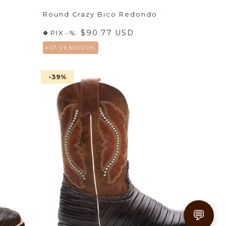
Round Crazy Bico Redondo
$90.77 USD
PIX -%:
447 VENDIDOS.
-39
%
💬