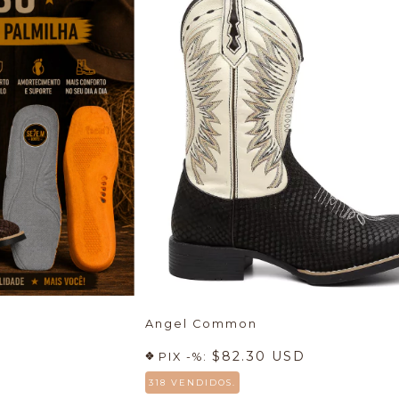
Angel Common
$82.30 USD
PIX -%:
318 VENDIDOS.