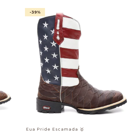
-39
%
Eua Pride Escamada
🥇