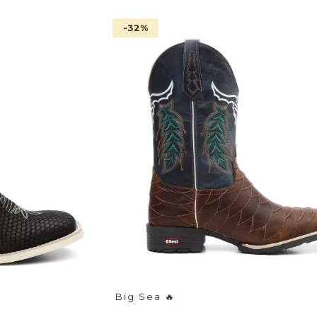
-32
%
Big Sea
🔥