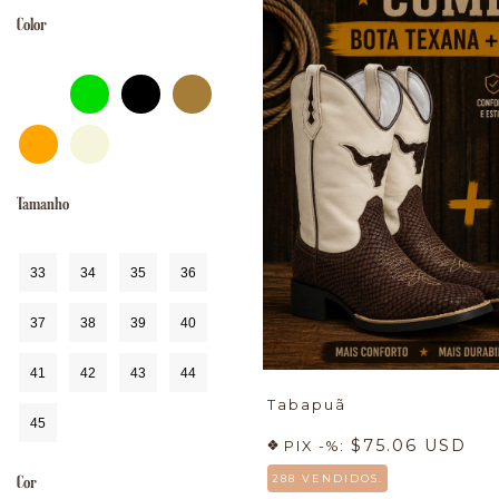
Color
Tamanho
33
34
35
36
37
38
39
40
41
42
43
44
Tabapuã
45
$75.06 USD
PIX -%:
288 VENDIDOS.
Cor