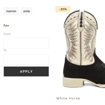
-31
%
marrom
preto
Price
From
To
APPLY
White Horse