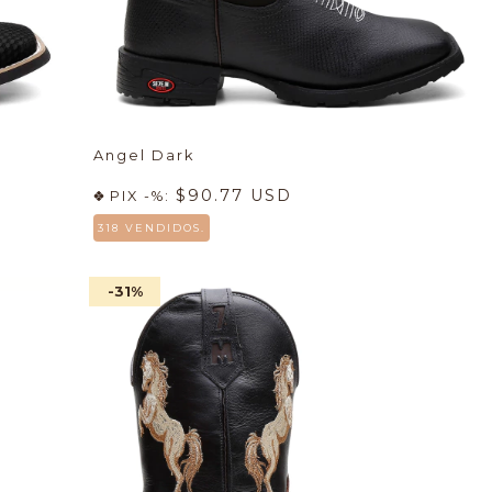
Angel Dark
$90.77 USD
PIX -%:
318 VENDIDOS.
-31
%