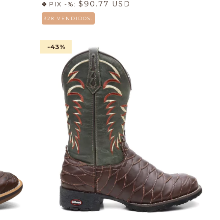
$90.77 USD
PIX -%:
328 VENDIDOS.
-43
%