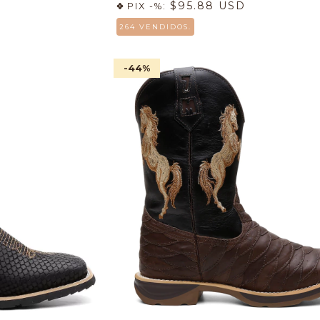
$95.88 USD
PIX -%:
264 VENDIDOS.
-44
%