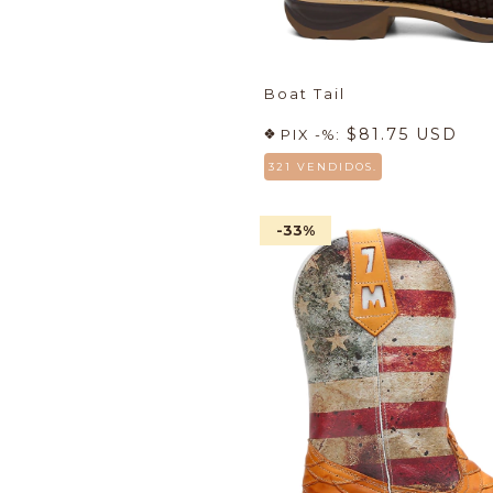
Boat Tail
$81.75 USD
PIX -%:
321 VENDIDOS.
-33
%