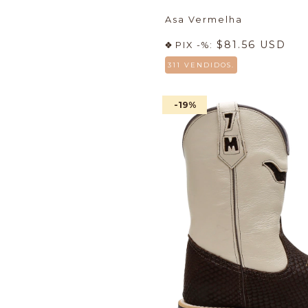
Asa Vermelha
$81.56 USD
PIX -%:
311 VENDIDOS.
-19
%