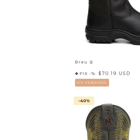
Breu
🥇
$70.19 USD
PIX -%:
279 VENDIDOS.
-40
%