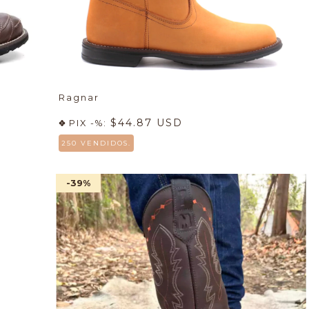
Ragnar
$44.87 USD
PIX -%:
250 VENDIDOS.
-39
%