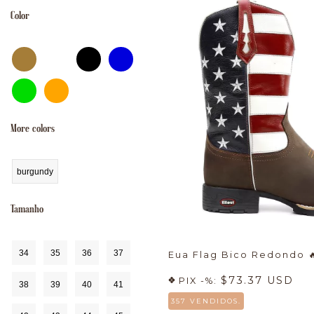
Color
More colors
burgundy
Tamanho
34
35
36
37
Eua Flag Bico Redondo

$73.37 USD
PIX -%:
38
39
40
41
357 VENDIDOS.