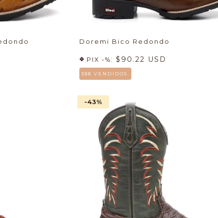
Redondo
Doremi Bico Redondo
$90.22 USD
PIX -%:
388 VENDIDOS.
-43
%