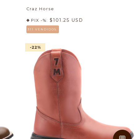
Craz Horse
$101.25 USD
PIX -%:
311 VENDIDOS.
-22
%
💬