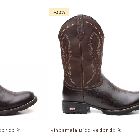
-33
%
edondo
🥇
Ringamala Bico Redondo
🥇