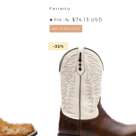
Ferreiro
$74.13 USD
PIX -%:
288 VENDIDOS.
-32
%