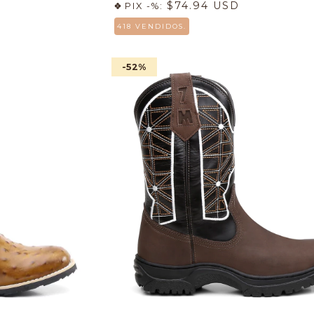
$74.94 USD
PIX -%:
418 VENDIDOS.
-52
%