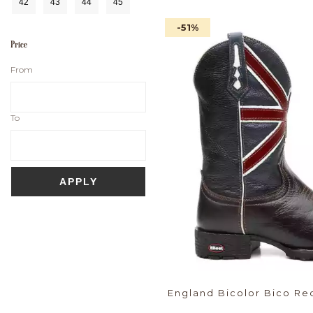
42
43
44
45
-51
%
Price
From
To
APPLY
England Bicolor Bico R