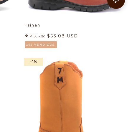
Tsinan
$53.08 USD
PIX -%:
345 VENDIDOS.
-1
%