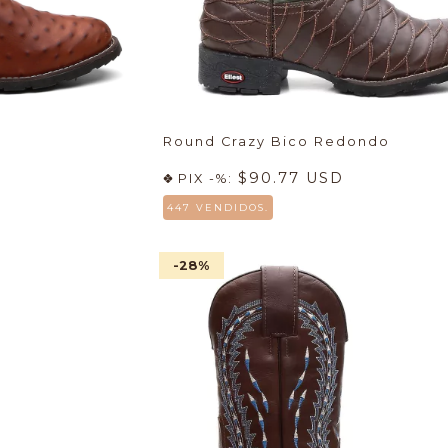
Round Crazy Bico Redondo
$90.77 USD
PIX -%:
447 VENDIDOS.
-28
%