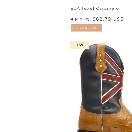
EUA Texel Caramelo
$88.79 USD
PIX -%:
366 VENDIDOS.
-33
%