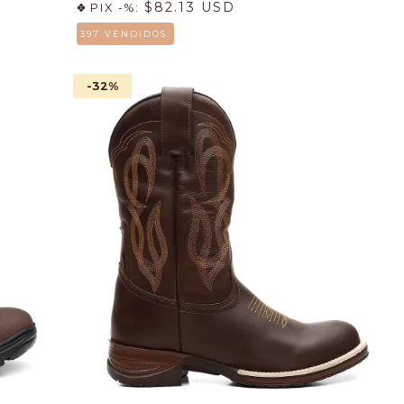
$82.13 USD
PIX -%:
397 VENDIDOS.
-32
%