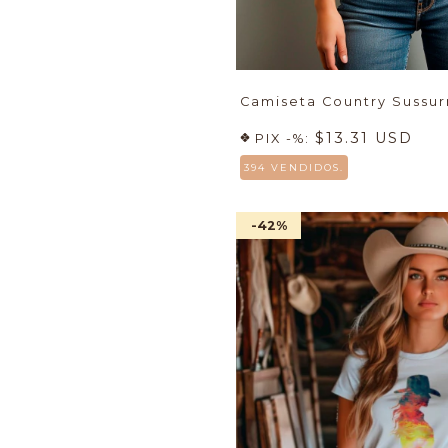
Camiseta Country Sussur
$13.31 USD
PIX -%:
394 VENDIDOS.
-42
%