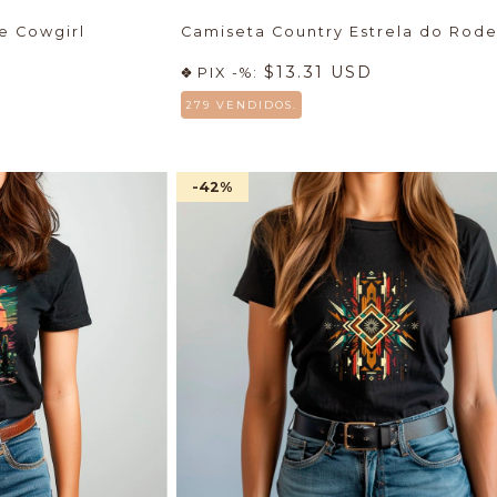
e Cowgirl
Camiseta Country Estrela do Rode
$13.31 USD
PIX -%:
279 VENDIDOS.
-42
%