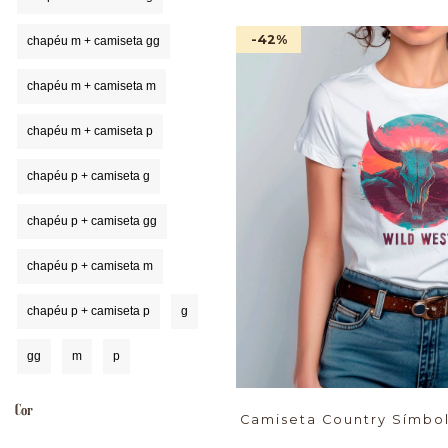
-42
%
chapéu m + camiseta gg
chapéu m + camiseta m
chapéu m + camiseta p
chapéu p + camiseta g
chapéu p + camiseta gg
chapéu p + camiseta m
chapéu p + camiseta p
g
gg
m
p
Cor
Camiseta Country Símbo