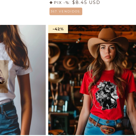
$8.45 USD
PIX -%:
367 VENDIDOS.
-42
%