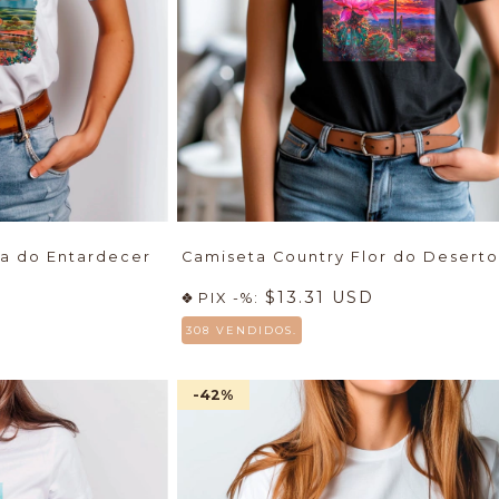
ia do Entardecer
Camiseta Country Flor do Deserto
$13.31 USD
PIX -%:
308 VENDIDOS.
-42
%