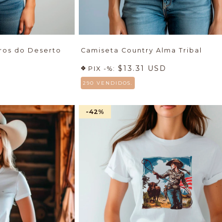
ros do Deserto
Camiseta Country Alma Tribal
$13.31 USD
PIX -%:
290 VENDIDOS.
-42
%