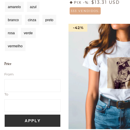
$13.31 USD
PIX -%:
amarelo
azul
333 VENDIDOS.
branco
cinza
preto
-42
%
rosa
verde
vermelho
Price
From
To
APPLY