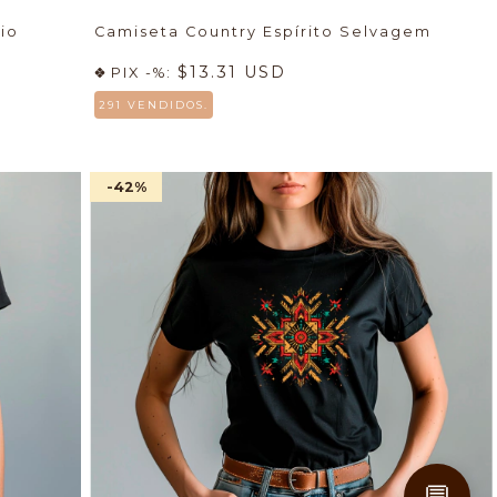
io
Camiseta Country Espírito Selvagem
$13.31 USD
PIX -%:
291 VENDIDOS.
-42
%
💬