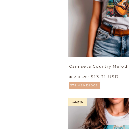
Camiseta Country Melod
$13.31 USD
PIX -%:
378 VENDIDOS.
-42
%