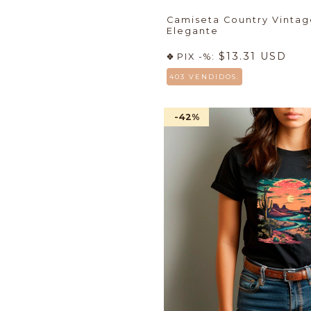
Camiseta Country Vintag
Elegante
$13.31 USD
PIX -%:
403 VENDIDOS.
-42
%