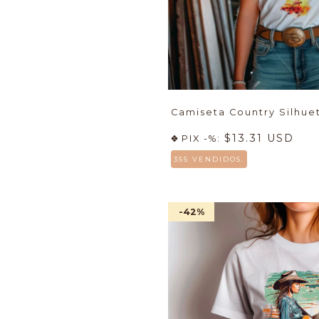
Camiseta Country Silhue
$13.31 USD
PIX -%:
355 VENDIDOS.
-42
%