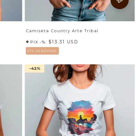
Camiseta Country Arte Tribal
$13.31 USD
PIX -%:
275 VENDIDOS.
-42
%