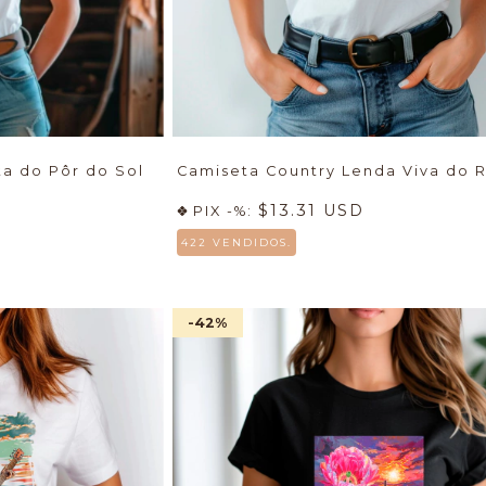
ta do Pôr do Sol
Camiseta Country Lenda Viva do 
$13.31 USD
PIX -%:
422 VENDIDOS.
-42
%