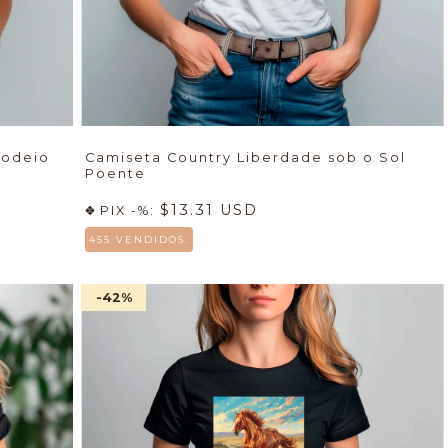
Rodeio
Camiseta Country Liberdade sob o Sol
Poente
$13.31 USD
PIX -%:
455 VENDIDOS.
-42
%