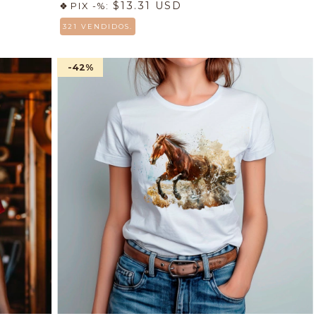
$13.31 USD
PIX -%:
321 VENDIDOS.
-42
%