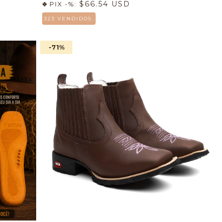
$66.54 USD
PIX -%:
323 VENDIDOS.
-71
%