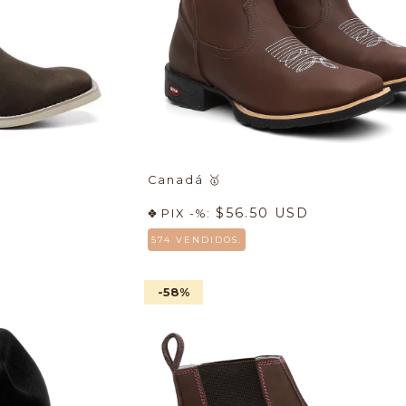
Canadá
🥇
$56.50 USD
PIX -%:
574 VENDIDOS.
-58
%