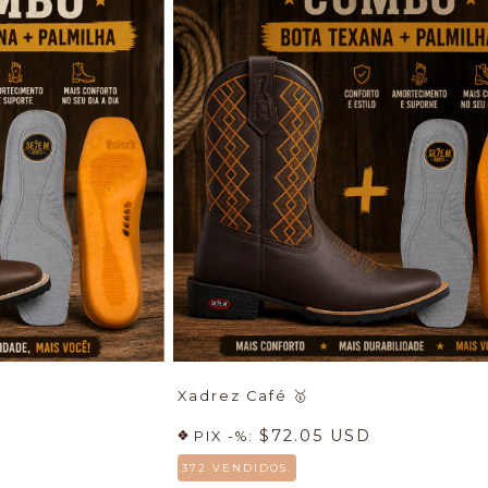
Xadrez Café
🥇
$72.05 USD
PIX -%:
372 VENDIDOS.