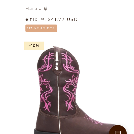
Marula
🥇
$41.77 USD
PIX -%:
313 VENDIDOS.
-10
%
💬