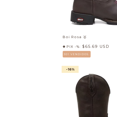
Boi Rosa
🥇
$65.69 USD
PIX -%:
301 VENDIDOS.
-16
%