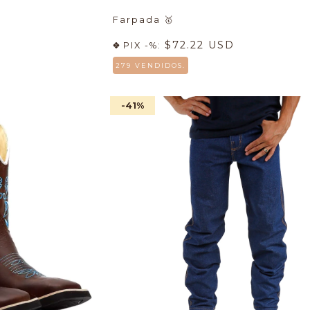
Farpada
🥇
$72.22 USD
PIX -%:
279 VENDIDOS.
-41
%