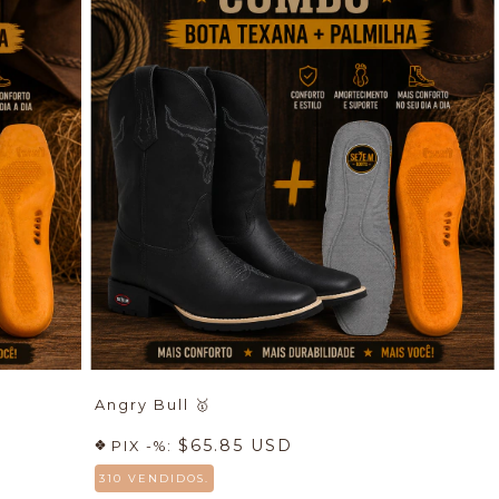
Angry Bull
🥇
$65.85 USD
PIX -%:
310 VENDIDOS.