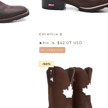
Estrelícia
🥇
$42.07 USD
PIX -%:
380 VENDIDOS.
-50
%