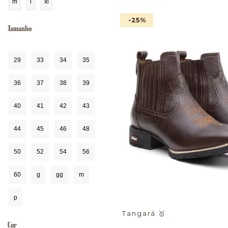
m
l
xl
-25
%
Tamanho
29
33
34
35
36
37
38
39
40
41
42
43
44
45
46
48
50
52
54
56
60
g
gg
m
p
Tangará
🥇
Cor