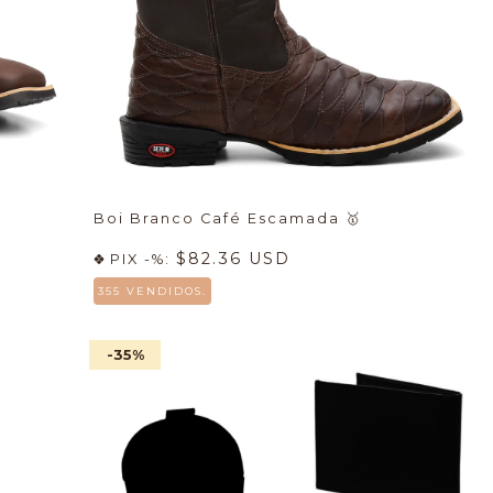
Boi Branco Café Escamada
🥇
$82.36 USD
PIX -%:
355 VENDIDOS.
-35
%