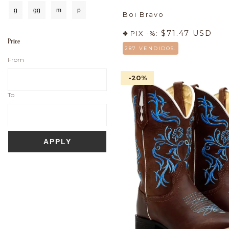
g
gg
m
p
Boi Bravo
$71.47 USD
PIX -%:
Price
287 VENDIDOS.
From
-20
%
To
APPLY