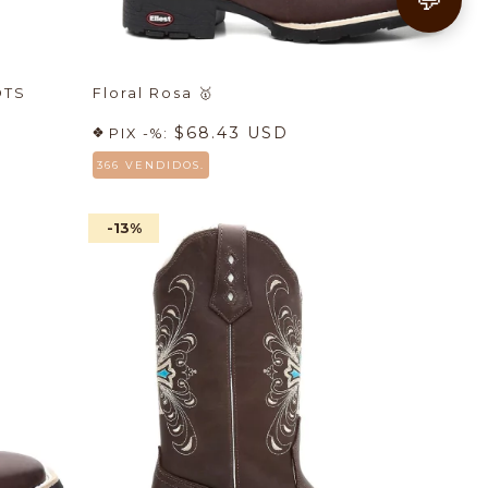
OTS
Floral Rosa
🥇
$68.43 USD
PIX -%:
366 VENDIDOS.
-13
%