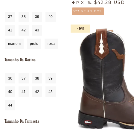
$42.28 USD
PIX -%:
323 VENDIDOS.
37
38
39
40
-9
%
41
42
43
marrom
preto
rosa
Tamanho Da Botina
36
37
38
39
40
41
42
43
44
Tamanho Da Camiseta