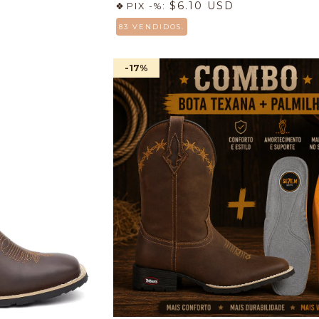
$6.10 USD
PIX -%:
83 VENDIDOS.
-17
%