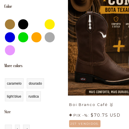
Color
More colors
caramelo
dourado
light blue
rustica
Boi Branco Café
🥇
Size
$70.75 USD
PIX -%:
257 VENDIDOS.