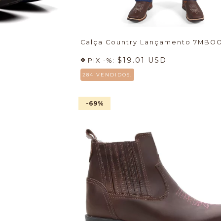
Calça Country Lançamento 7MBO
$19.01 USD
PIX -%:
284 VENDIDOS.
-69
%