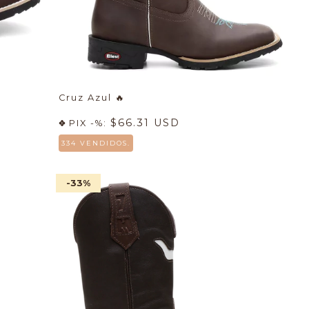
Cruz Azul
🔥
$66.31 USD
PIX -%:
334 VENDIDOS.
-33
%