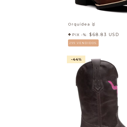
Orquídea
🥇
$68.83 USD
PIX -%:
299 VENDIDOS.
-44
%