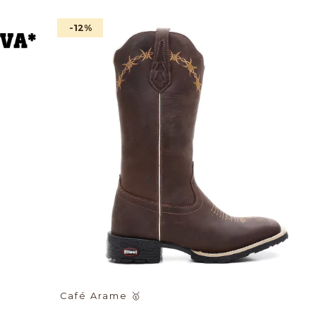
-12
%
Café Arame
🥇