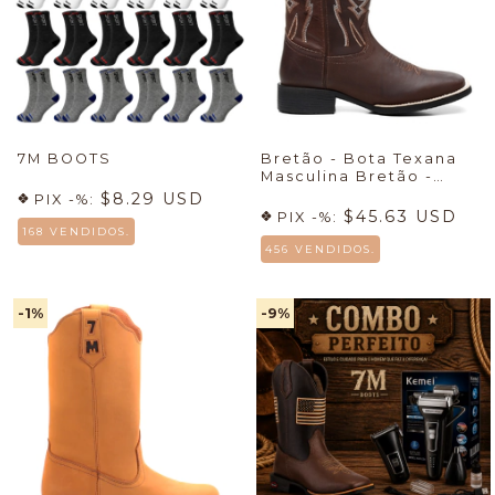
7M BOOTS
Bretão - Bota Texana
Masculina Bretão -
Econômico + Meia +
$8.29 USD
PIX -%:
Cueca
🔥
$45.63 USD
PIX -%:
168 VENDIDOS.
456 VENDIDOS.
-1
%
-9
%