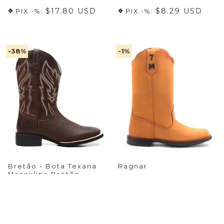
$17.80 USD
$8.29 USD
PIX -%:
PIX -%:
-38
%
-1
%
Bretão - Bota Texana
Ragnar
Masculina Bretão -
Econômico + Meia +
$44.87 USD
PIX -%:
Cueca
🔥
$45.63 USD
PIX -%: