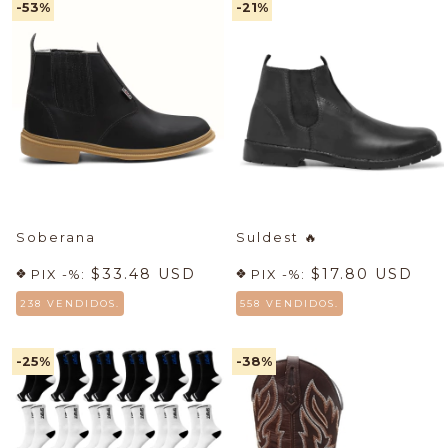
-53
%
-21
%
Soberana
Suldest
🔥
$33.48 USD
$17.80 USD
PIX -%:
PIX -%:
238 VENDIDOS.
558 VENDIDOS.
-25
%
-38
%