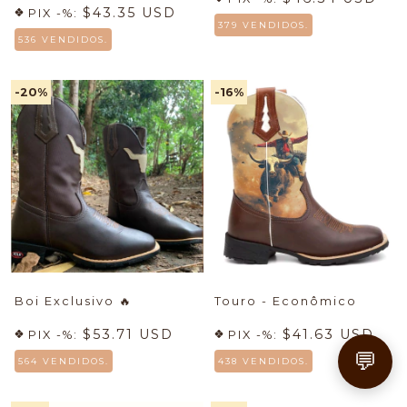
$43.35 USD
PIX -%:
379 VENDIDOS.
536 VENDIDOS.
-20
%
-16
%
Boi Exclusivo
🔥
Touro - Econômico
$53.71 USD
$41.63 USD
PIX -%:
PIX -%:
💬
564 VENDIDOS.
438 VENDIDOS.