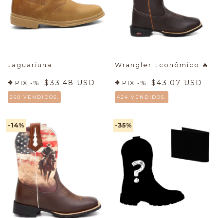
Jaguariuna
Wrangler Econômico
🔥
$33.48 USD
$43.07 USD
PIX -%:
PIX -%:
260 VENDIDOS.
424 VENDIDOS.
-14
%
-35
%