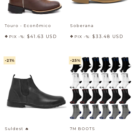
Touro - Econômico
Soberana
$41.63 USD
$33.48 USD
PIX -%:
PIX -%:
-21
%
-25
%
Suldest
🔥
7M BOOTS