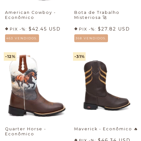
American Cowboy -
Bota de Trabalho
Econômico
Misteriosa
🚀
$42.45 USD
$27.82 USD
PIX -%:
PIX -%:
463 VENDIDOS.
368 VENDIDOS.
-12
%
-31
%
Quarter Horse -
Maverick - Econômico
🔥
Econômico
$46.34 USD
PIX -%: