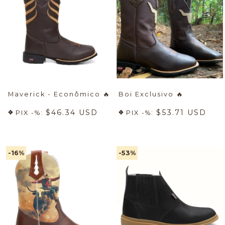
Maverick - Econômico
🔥
Boi Exclusivo
🔥
$46.34 USD
$53.71 USD
PIX -%:
PIX -%:
-16
%
-53
%