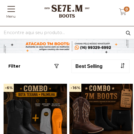
0
Menu
Filter
-6
%
-16
%