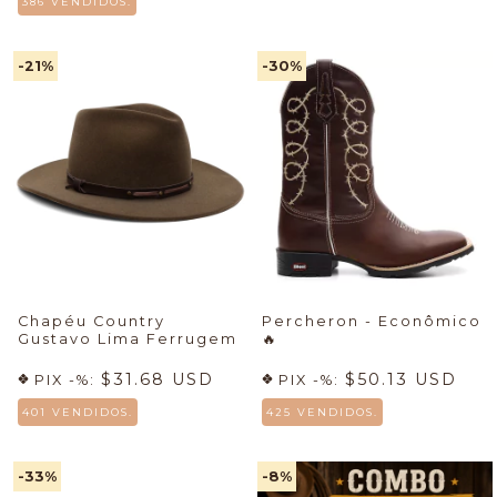
386 VENDIDOS.
-21
%
-30
%
Chapéu Country
Percheron - Econômico
Gustavo Lima Ferrugem
🔥
$31.68 USD
$50.13 USD
PIX -%:
PIX -%:
401 VENDIDOS.
425 VENDIDOS.
-33
%
-8
%