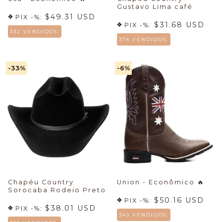
Gustavo Lima café
$49.31 USD
PIX -%:
$31.68 USD
PIX -%:
332 VENDIDOS.
374 VENDIDOS.
-33
%
-6
%
Chapéu Country
Union - Econômico
🔥
Sorocaba Rodeio Preto
$50.16 USD
PIX -%:
$38.01 USD
PIX -%:
349 VENDIDOS.