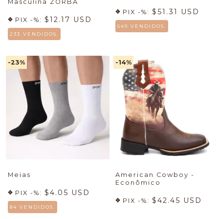
Masculina ZORBA
$51.31 USD
PIX -%:
$12.17 USD
PIX -%:
649 VENDIDOS.
233 VENDIDOS.
-23
%
-14
%
Meias
American Cowboy -
Econômico
$4.05 USD
PIX -%:
$42.45 USD
PIX -%:
84 VENDIDOS.