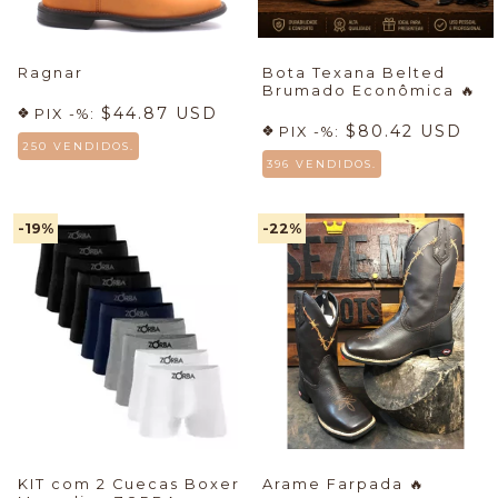
Ragnar
Bota Texana Belted
Brumado Econômica
🔥
$44.87 USD
PIX -%:
$80.42 USD
PIX -%:
250 VENDIDOS.
396 VENDIDOS.
-19
%
-22
%
KIT com 2 Cuecas Boxer
Arame Farpada
🔥