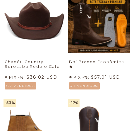
Chapéu Country
Boi Branco Econômica
Sorocaba Rodeio Café
🔥
$38.02 USD
$57.01 USD
PIX -%:
PIX -%:
397 VENDIDOS.
311 VENDIDOS.
-53
%
-17
%