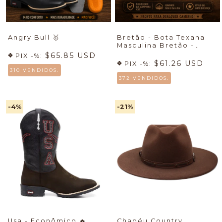
Angry Bull
🥇
Bretão - Bota Texana
Masculina Bretão -
Econômico + Meia +
$65.85 USD
PIX -%:
Cueca
🔥
$61.26 USD
PIX -%:
310 VENDIDOS.
372 VENDIDOS.
-4
%
-21
%
Usa - Econômico
🔥
Chapéu Country