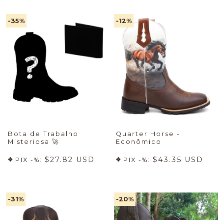
-35
%
-12
%
Bota de Trabalho
Quarter Horse -
Misteriosa
🚀
Econômico
$27.82 USD
$43.35 USD
PIX -%:
PIX -%:
-31
%
-20
%