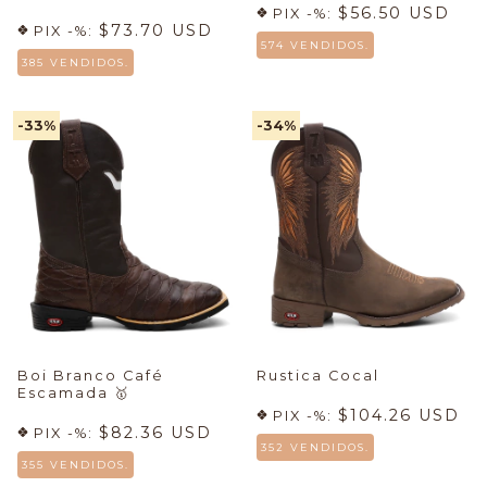
$56.50 USD
PIX -%:
$73.70 USD
PIX -%:
574 VENDIDOS.
385 VENDIDOS.
-33
%
-34
%
Boi Branco Café
Rustica Cocal
Escamada
🥇
$104.26 USD
PIX -%:
$82.36 USD
PIX -%:
352 VENDIDOS.
355 VENDIDOS.