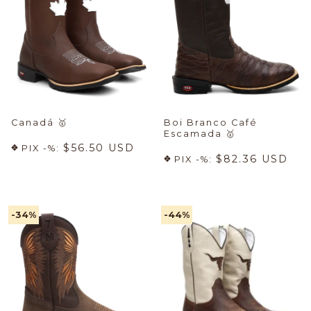
Canadá
🥇
Boi Branco Café
Escamada
🥇
$56.50 USD
PIX -%:
$82.36 USD
PIX -%:
-34
%
-44
%