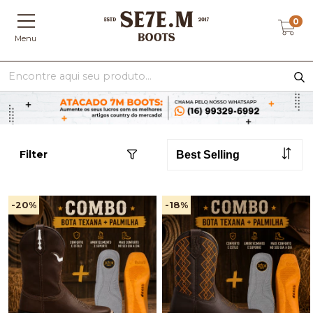
0
Menu
Filter
-20
%
-18
%