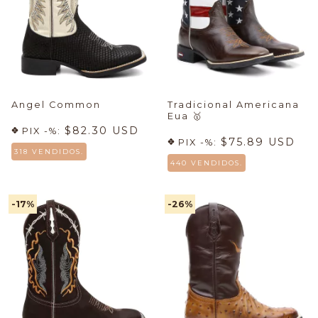
Angel Common
Tradicional Americana
Eua
🥇
$82.30 USD
PIX -%:
$75.89 USD
PIX -%:
318 VENDIDOS.
440 VENDIDOS.
-17
%
-26
%