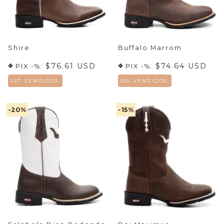
Shire
Buffalo Marrom
$76.61 USD
$74.64 USD
PIX -%:
PIX -%:
267 VENDIDOS.
365 VENDIDOS.
-20
%
-15
%