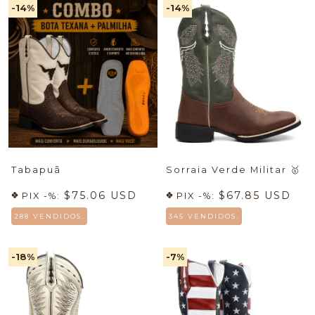
-14
%
-14
%
Tabapuã
Sorraia Verde Militar
🥇
$75.06 USD
$67.85 USD
PIX -%:
PIX -%:
288 VENDIDOS.
345 VENDIDOS.
-18
%
-7
%