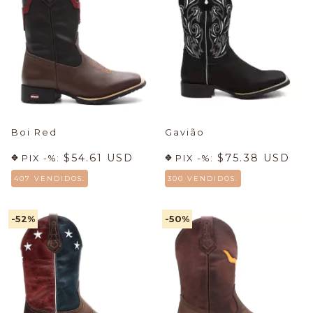
Boi Red
Gavião
$54.61 USD
$75.38 USD
PIX -%:
PIX -%:
407 VENDIDOS.
300 VENDIDOS.
-52
%
-50
%