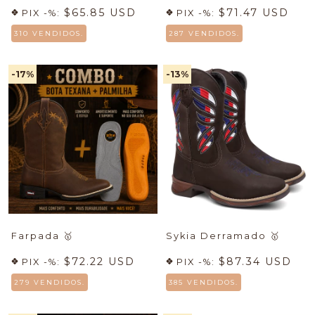
$65.85 USD
$71.47 USD
PIX -%:
PIX -%:
310 VENDIDOS.
287 VENDIDOS.
-17
%
-13
%
Farpada
🥇
Sykia Derramado
🥇
$72.22 USD
$87.34 USD
PIX -%:
PIX -%:
279 VENDIDOS.
385 VENDIDOS.