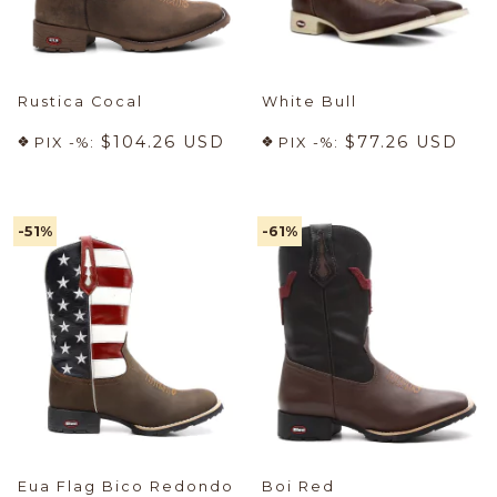
Rustica Cocal
White Bull
$104.26 USD
$77.26 USD
PIX -%:
PIX -%:
-51
%
-61
%
Eua Flag Bico Redondo
Boi Red