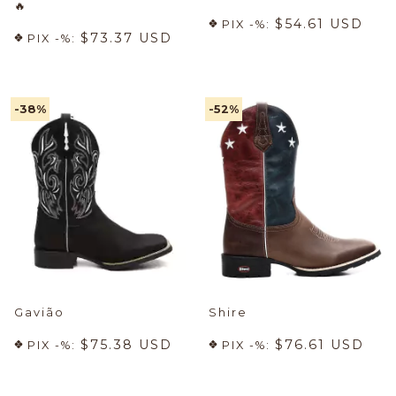
🔥
$54.61 USD
PIX -%:
$73.37 USD
PIX -%:
-38
%
-52
%
Gavião
Shire
$75.38 USD
$76.61 USD
PIX -%:
PIX -%: