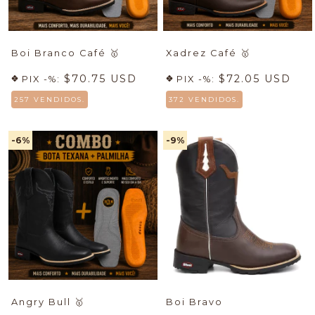
Boi Branco Café
🥇
Xadrez Café
🥇
$70.75 USD
$72.05 USD
PIX -%:
PIX -%:
257 VENDIDOS.
372 VENDIDOS.
-6
%
-9
%
Angry Bull
🥇
Boi Bravo