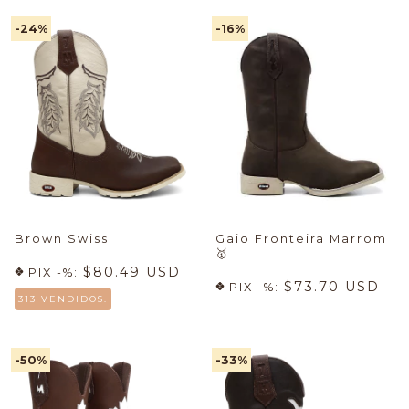
-24
%
-16
%
Brown Swiss
Gaio Fronteira Marrom
🥇
$80.49 USD
PIX -%:
$73.70 USD
PIX -%:
313 VENDIDOS.
-50
%
-33
%