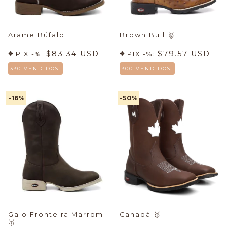
Arame Búfalo
Brown Bull
🥇
$83.34 USD
$79.57 USD
PIX -%:
PIX -%:
330 VENDIDOS.
300 VENDIDOS.
-16
%
-50
%
Gaio Fronteira Marrom
Canadá
🥇
🥇