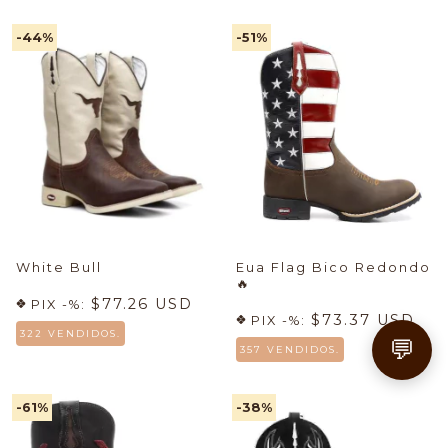
-44
%
-51
%
White Bull
Eua Flag Bico Redondo
🔥
$77.26 USD
PIX -%:
$73.37 USD
PIX -%:
322 VENDIDOS.
💬
357 VENDIDOS.
-61
%
-38
%