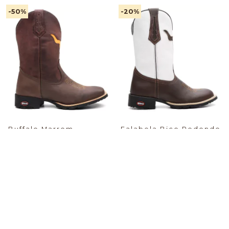
-50
%
-20
%
Buffalo Marrom
Falabela Bico Redondo
$74.64 USD
$74.72 USD
PIX -%:
PIX -%:
-15
%