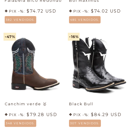
Falabela Bico Redondo
Boi Maximus
$74.72 USD
$74.02 USD
PIX -%:
PIX -%:
382 VENDIDOS.
485 VENDIDOS.
-47
%
-16
%
Canchim verde
🥇
Black Bull
$79.28 USD
$84.29 USD
PIX -%:
PIX -%:
348 VENDIDOS.
307 VENDIDOS.