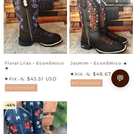
Floral Lilás - Econômico
Jasmim - Econômico
🔥
🔥
$48.67 USD
PIX -%:
💬
$45.51 USD
PIX -%:
415 VENDIDOS.
443 VENDIDOS.
-45
%