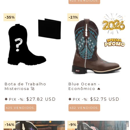
425 VENDIDOS.
-35
%
-21
%
Bota de Trabalho
Blue Ocean -
Misteriosa
🚀
Econômico
🔥
$27.82 USD
$52.75 USD
PIX -%:
PIX -%:
425 VENDIDOS.
432 VENDIDOS.
-14
%
-9
%