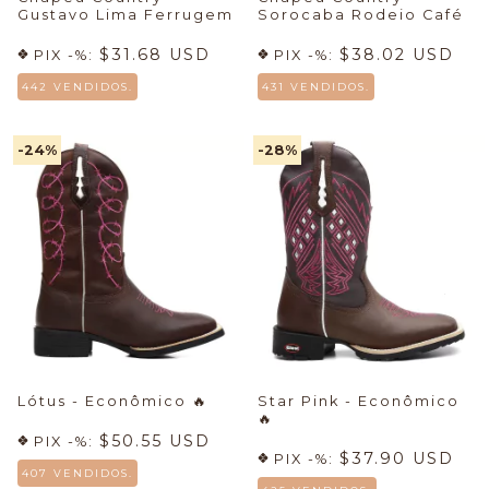
Gustavo Lima Ferrugem
Sorocaba Rodeio Café
$31.68 USD
$38.02 USD
PIX -%:
PIX -%:
442 VENDIDOS.
431 VENDIDOS.
-24
%
-28
%
Lótus - Econômico
🔥
Star Pink - Econômico
🔥
$50.55 USD
PIX -%:
$37.90 USD
PIX -%:
407 VENDIDOS.