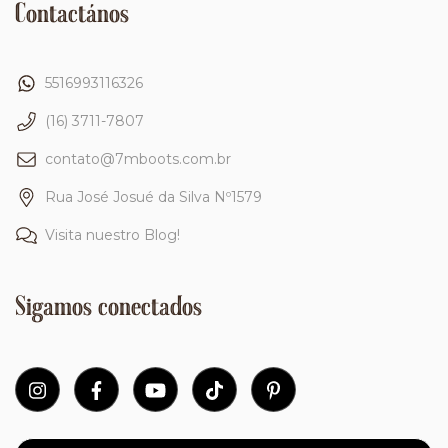
Contactános
5516993116326
(16) 3711-7807
contato@7mboots.com.br
Rua José Josué da Silva Nº1579
Visita nuestro Blog!
Sigamos conectados