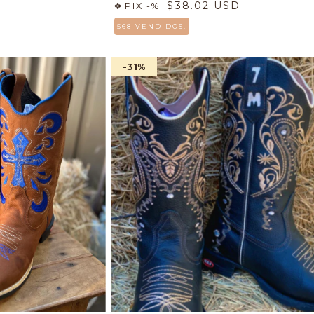
$38.02 USD
PIX -%:
568 VENDIDOS.
-31
%