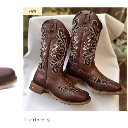
-4
%
Charlote
🥇