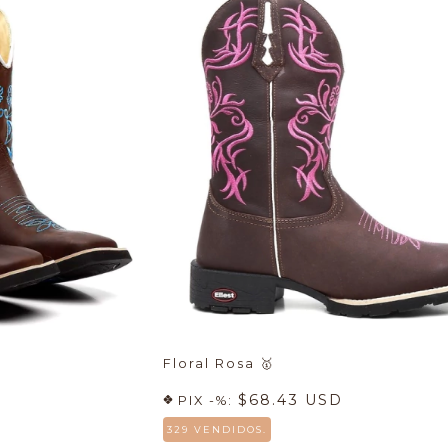
Floral Rosa
🥇
$68.43 USD
PIX -%:
329 VENDIDOS.