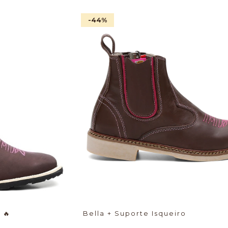
-44
%
🥇 🔥
Bella + Suporte Isqueiro