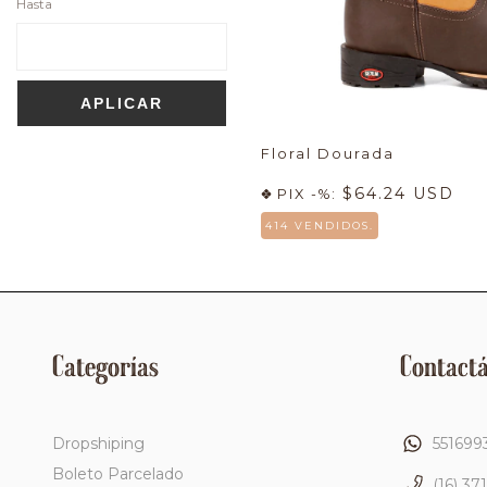
Hasta
APLICAR
Floral Dourada
$64.24 USD
PIX -%:
414 VENDIDOS.
Categorías
Contact
Dropshiping
551699
Boleto Parcelado
(16) 37