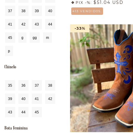
$51.04 USD
PIX -%:
37
38
39
40
413 VENDIDOS.
41
42
43
44
-33
%
45
g
gg
m
p
Chinelo
35
36
37
38
39
40
41
42
43
44
45
Bota Feminina