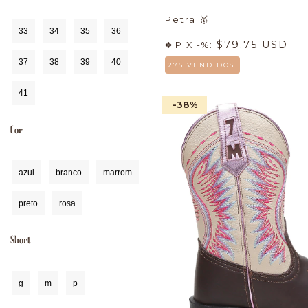
Petra
🥇
33
34
35
36
$79.75 USD
PIX -%:
37
38
39
40
275 VENDIDOS.
41
-38
%
Cor
azul
branco
marrom
preto
rosa
Short
g
m
p