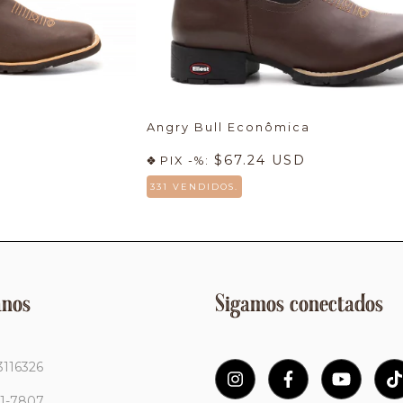
Angry Bull Econômica
$67.24 USD
PIX -%:
331 VENDIDOS.
ános
Sigamos conectados
3116326
11-7807