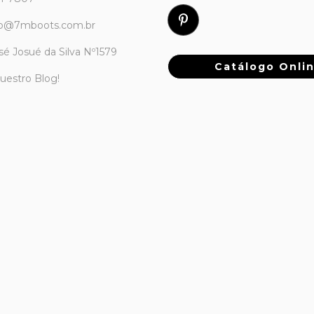
to@7mboots.com.br
sé Josué da Silva Nº1579
Catálogo Onli
nuestro Blog!