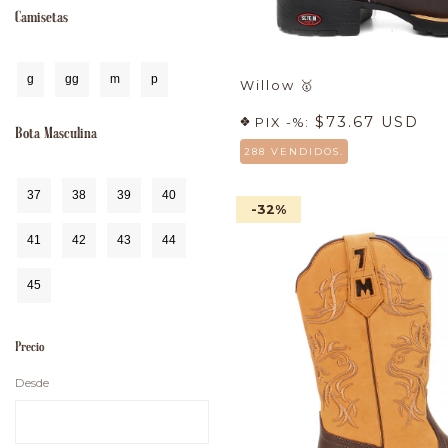
Camisetas
g
gg
m
p
Willow
🥇
$73.67 USD
PIX -%:
Bota Masculina
288 VENDIDOS.
37
38
39
40
-32
%
41
42
43
44
45
Precio
Desde