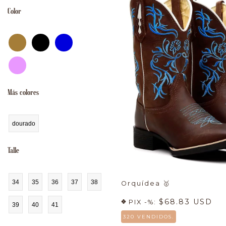
Color
Más colores
dourado
Talle
34
35
36
37
38
Orquídea
🥇
$68.83 USD
PIX -%:
39
40
41
320 VENDIDOS.