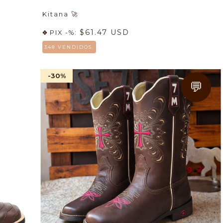
Kitana
🚀
$61.47 USD
PIX -%:
348 VENDIDOS.
-30
%
💬