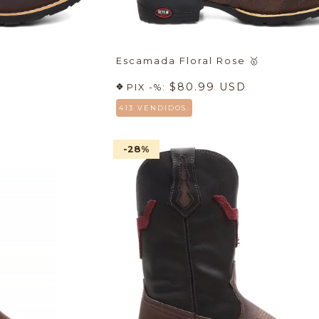
Escamada Floral Rose
🥇
$80.99 USD
PIX -%:
413 VENDIDOS.
-28
%