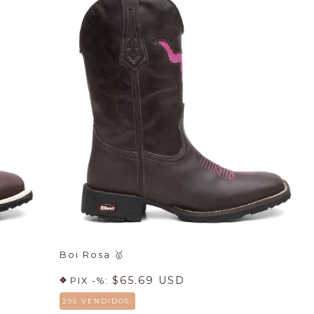
Boi Rosa
🥇
$65.69 USD
PIX -%:
296 VENDIDOS.