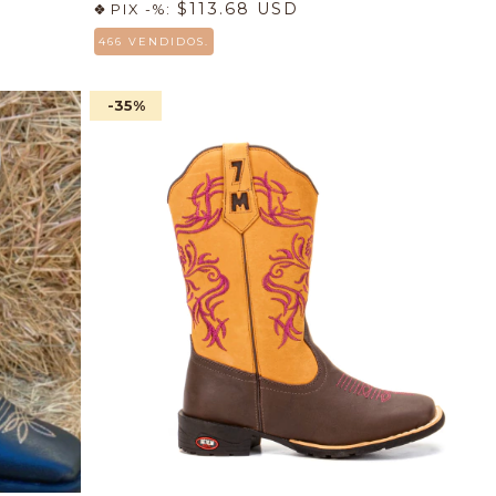
$113.68 USD
PIX -%:
466 VENDIDOS.
-35
%