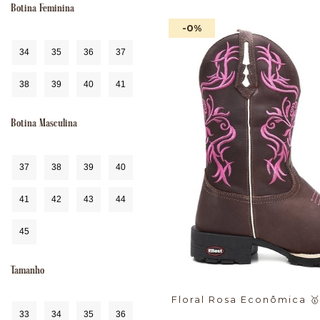
Botina Feminina
-0
%
34
35
36
37
38
39
40
41
Botina Masculina
37
38
39
40
41
42
43
44
45
Tamanho
Floral Rosa Econômica
33
34
35
36