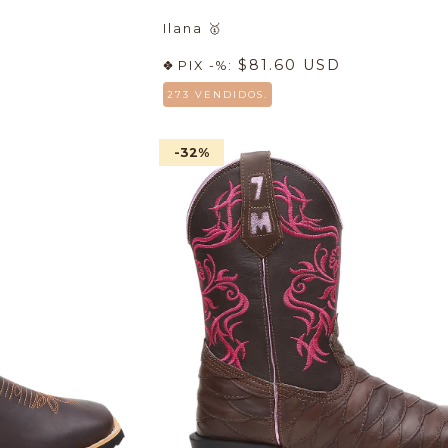
Ilana
🥇
$81.60 USD
PIX -%:
273 VENDIDOS.
-32
%