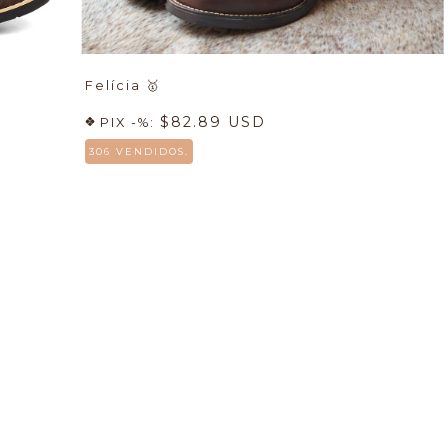
Felícia
🥇
$82.89 USD
PIX -%:
306 VENDIDOS.