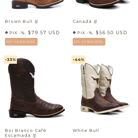
Brown Bull
🥇
Canadá
🥇
$79.57 USD
$56.50 USD
PIX -%:
PIX -%:
331 VENDIDOS.
531 VENDIDOS.
-33
%
-44
%
Boi Branco Café
White Bull
Escamada
🥇