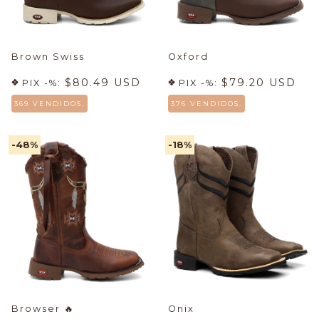
Brown Swiss
Oxford
$80.49 USD
$79.20 USD
PIX -%:
PIX -%:
369 VENDIDOS.
376 VENDIDOS.
-48
%
-18
%
Browser
🔥
Onix