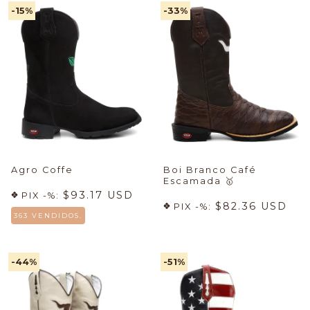
-15
%
-33
%
Agro Coffe
Boi Branco Café
Escamada
🥇
$93.17 USD
PIX -%:
$82.36 USD
PIX -%:
363 VENDIDOS.
-44
%
-51
%