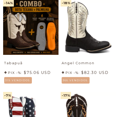
-14
%
-18
%
Tabapuã
Angel Common
$75.06 USD
$82.30 USD
PIX -%:
PIX -%:
319 VENDIDOS.
366 VENDIDOS.
-7
%
-17
%