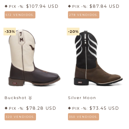
$107.94 USD
$87.84 USD
PIX -%:
PIX -%:
612 VENDIDOS.
278 VENDIDOS.
-33
%
-20
%
Buckshot
🥇
Silver Moon
$78.28 USD
$73.45 USD
PIX -%:
PIX -%:
320 VENDIDOS.
350 VENDIDOS.