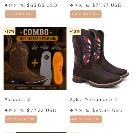
$65.85 USD
$71.47 USD
PIX -%:
PIX -%:
331 VENDIDOS.
318 VENDIDOS.
-17
%
-13
%
Farpada
🥇
Sykia Derramado
🥇
$72.22 USD
$87.34 USD
PIX -%:
PIX -%:
352 VENDIDOS.
418 VENDIDOS.