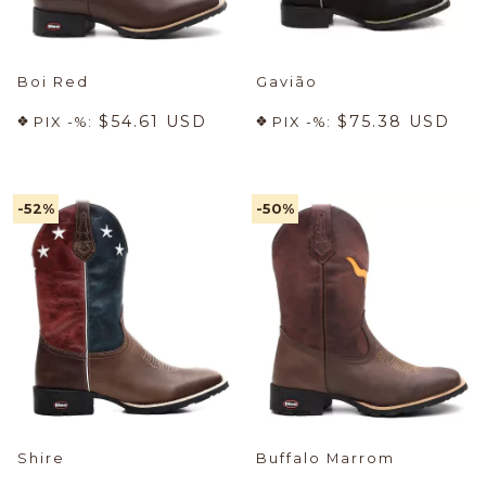
Boi Red
Gavião
$54.61 USD
$75.38 USD
PIX -%:
PIX -%:
-52
%
-50
%
Shire
Buffalo Marrom