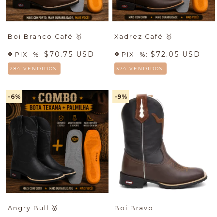
Boi Branco Café
🥇
Xadrez Café
🥇
$70.75 USD
$72.05 USD
PIX -%:
PIX -%:
284 VENDIDOS.
374 VENDIDOS.
-6
%
-9
%
Angry Bull
🥇
Boi Bravo