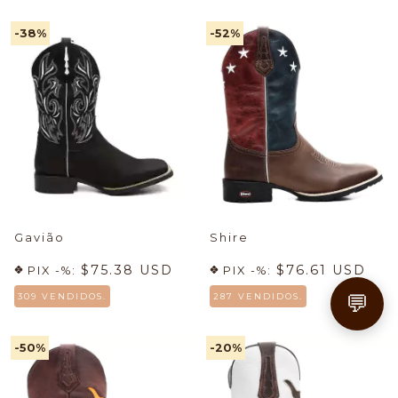
-38
%
-52
%
Gavião
Shire
$75.38 USD
$76.61 USD
PIX -%:
PIX -%:
💬
309 VENDIDOS.
287 VENDIDOS.
-50
%
-20
%