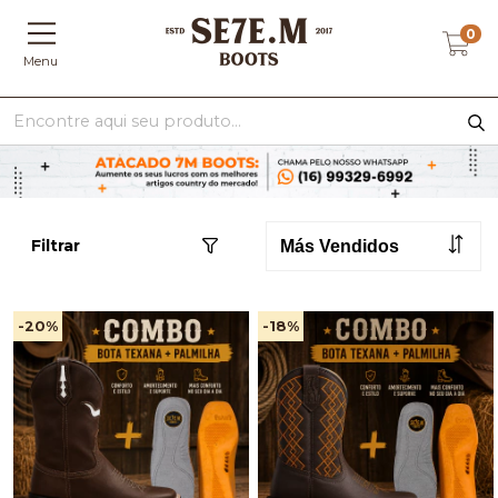
0
Menu
Filtrar
-20
%
-18
%