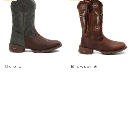
Oxford
Browser
🔥
$79.20 USD
$107.94 USD
PIX -%:
PIX -%:
-18
%