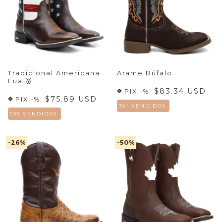
Tradicional Americana
Arame Búfalo
Eua
🥇
$83.34 USD
PIX -%:
$75.89 USD
PIX -%:
361 VENDIDOS.
535 VENDIDOS.
-26
%
-50
%