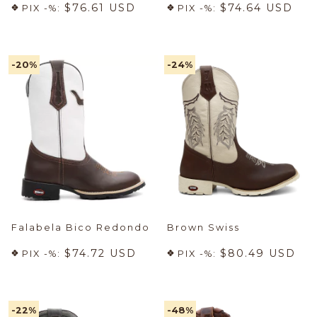
$76.61 USD
$74.64 USD
PIX -%:
PIX -%:
-20
%
-24
%
Falabela Bico Redondo
Brown Swiss
$74.72 USD
$80.49 USD
PIX -%:
PIX -%:
-22
%
-48
%