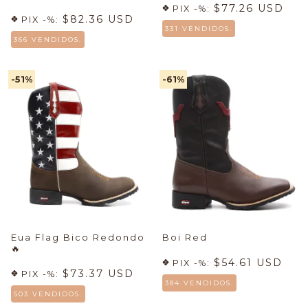
$77.26 USD
PIX -%:
$82.36 USD
PIX -%:
331 VENDIDOS.
366 VENDIDOS.
-51
%
-61
%
Eua Flag Bico Redondo
Boi Red
🔥
$54.61 USD
PIX -%:
$73.37 USD
PIX -%:
384 VENDIDOS.
503 VENDIDOS.