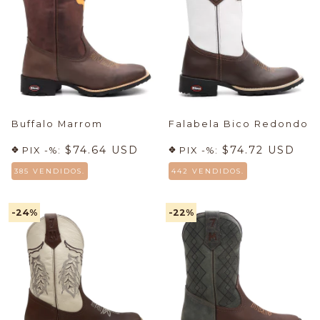
Buffalo Marrom
Falabela Bico Redondo
$74.64 USD
$74.72 USD
PIX -%:
PIX -%:
385 VENDIDOS.
442 VENDIDOS.
-24
%
-22
%