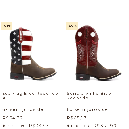
-51
%
-47
%
Eua Flag Bico Redondo
Sorraia Vinho Bico
🔥
Redondo
6
x sem juros de
6
x sem juros de
R$64,32
R$65,17
R$347,31
R$351,90
PIX -10%:
PIX -10%: