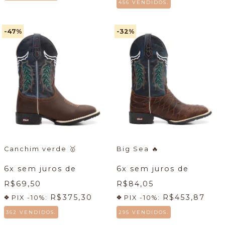
456 VENDIDOS.
-47
%
-32
%
Canchim verde
🥇
Big Sea
🔥
6
x sem juros de
6
x sem juros de
R$69,50
R$84,05
R$375,30
R$453,87
PIX -10%:
PIX -10%:
362 VENDIDOS.
295 VENDIDOS.