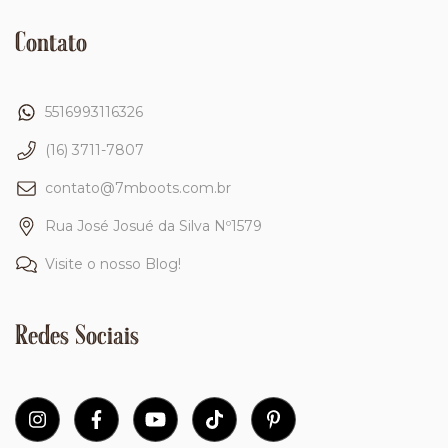
Contato
5516993116326
(16) 3711-7807
contato@7mboots.com.br
Rua José Josué da Silva Nº1579
Visite o nosso Blog!
Redes Sociais