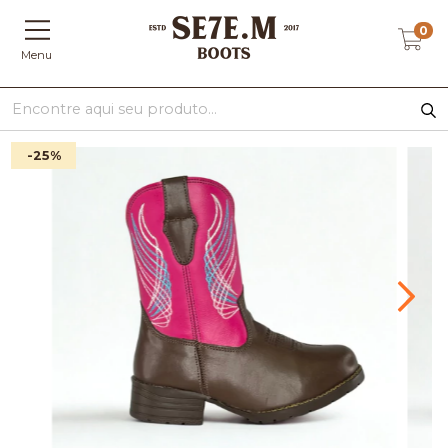
0
Menu
-25
%