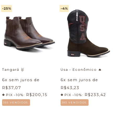
-25
%
-4
%
Tangará
🥇
Usa - Econômico
🔥
6
x sem juros de
6
x sem juros de
R$37,07
R$43,23
R$200,15
R$233,42
PIX -10%:
PIX -10%:
355 VENDIDOS.
383 VENDIDOS.