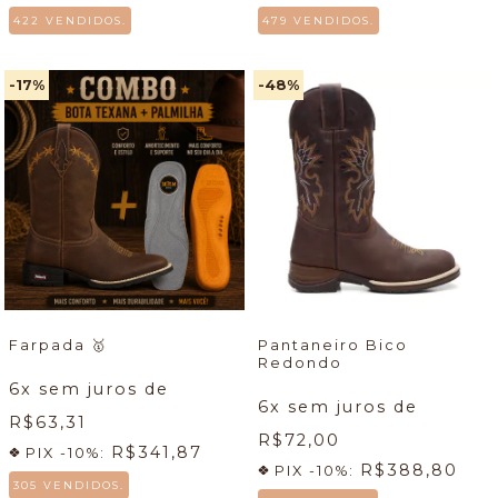
422 VENDIDOS.
479 VENDIDOS.
-17
%
-48
%
Farpada
🥇
Pantaneiro Bico
Redondo
6
x sem juros de
6
x sem juros de
R$63,31
R$72,00
R$341,87
PIX -10%:
R$388,80
PIX -10%:
305 VENDIDOS.