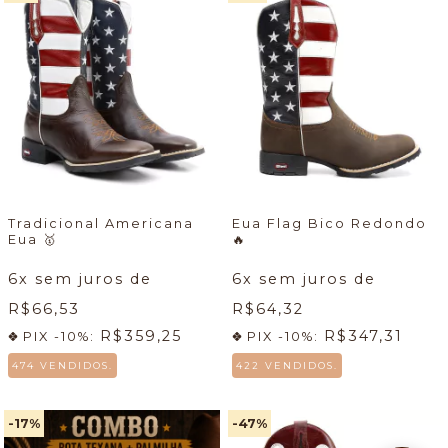
Tradicional Americana
Eua Flag Bico Redondo
Eua
🥇
🔥
6
x sem juros de
6
x sem juros de
R$66,53
R$64,32
R$359,25
R$347,31
PIX -10%:
PIX -10%:
474 VENDIDOS.
422 VENDIDOS.
-17
%
-47
%