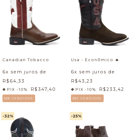
Canadian Tobacco
Usa - Econômico
🔥
6
x sem juros de
6
x sem juros de
R$64,33
R$43,23
R$347,40
R$233,42
PIX -10%:
PIX -10%:
388 VENDIDOS.
383 VENDIDOS.
-32
%
-25
%