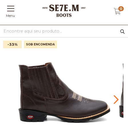
0
Menu
-33
%
SOB ENCOMENDA