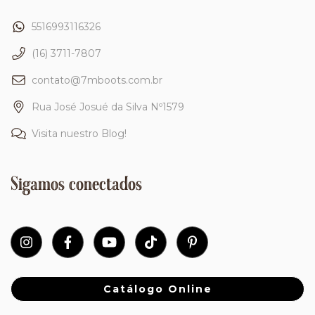
5516993116326
(16) 3711-7807
contato@7mboots.com.br
Rua José Josué da Silva Nº1579
Visita nuestro Blog!
Sigamos conectados
Catálogo Online