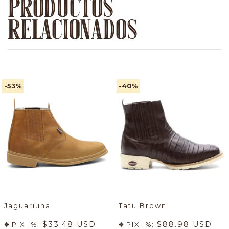
PRODUCTOS
RELACIONADOS
-53
%
-40
%
Jaguariuna
Tatu Brown
$33.48 USD
$88.98 USD
PIX -%:
PIX -%: