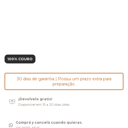
100% COURO
30 dias de garantia | Possui um prazo extra para
preparação.
¡Devolvelo gratis!
Disponível em 15 a 20 dias úteis
Comprá y cancelá cuando quieras.
(16) 99311-6326