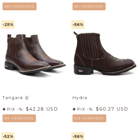
280 VENDIDOS.
391 VENDIDOS.
-25
%
-56
%
Tangará
🥇
Hydra
$42.28 USD
$60.27 USD
PIX -%:
PIX -%:
355 VENDIDOS.
323 VENDIDOS.
-52
%
-56
%